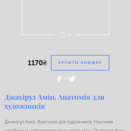
13
1170₴
КУПИТИ КНИЖКУ
Джахірул Амін. Анатомія для
художників
Джахірул Амін. Анатомія для художників: Наочний
посібник із зображення людського тіла / Джахірул Амін;