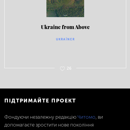
Ukraine from Above
UKRAЇNER
26
ПІДТРИМАЙТЕ ПРОЕКТ
Фондуючи незалежну редакцію
Читомо
, ви
допомагаєте зростити нове покоління