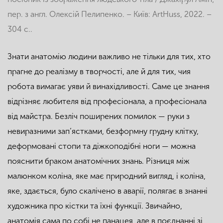
пер. з англ. Олексій Пелипенко. – Київ: ArtHuss, 2022. –
304 с..
Знати анатомію людини важливо не тільки для тих, хто
прагне до реалізму в творчості, але й для тих, чия
робота вимагає уяви й винахідливості. Саме це знання
відрізняє любителя від професіонала, а професіонала
від майстра. Безліч поширених помилок — руки з
невиразними зап’ястками, безформну грудну клітку,
деформовані стопи та діжкоподібні ноги — можна
пояснити браком анатомічних знань. Різниця між
малюнком коліна, яке має природний вигляд, і коліна,
яке, здається, було скалічено в аварії, полягає в знанні
художника про кістки та їхні функції. Звичайно,
анатомія сама по собі не панацея, але в поєднанні зі