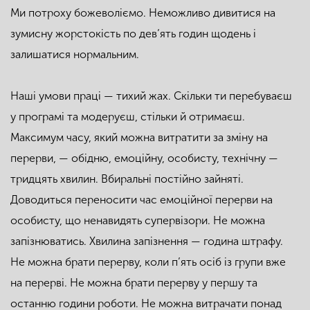
Ми потроху божеволіємо. Неможливо дивитися на
зумисну жорстокість по дев’ять годин щодень і
залишатися нормальним.
Наші умови праці — тихий жах. Скільки ти перебуваєш
у програмі та модеруєш, стільки й отримаєш.
Максимум часу, який можна витратити за зміну на
перерви, — обідню, емоційну, особисту, технічну —
тридцять хвилин. Вбиральні постійно зайняті.
Доводиться переносити час емоційної перерви на
особисту, що ненавидять супервізори. Не можна
запізнюватись. Хвилина запізнення — година штрафу.
Не можна брати перерву, коли п’ять осіб із групи вже
на перерві. Не можна брати перерву у першу та
останню години роботи. Не можна витрачати понад