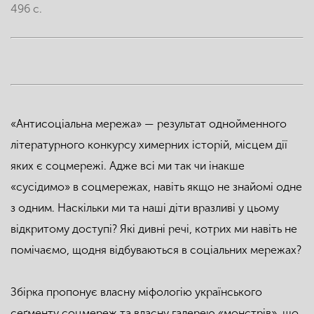
496 с.
«Антисоціальна мережа» — результат однойменного
літературного конкурсу химерних історій, місцем дії
яких є соцмережі. Адже всі ми так чи інакше
«сусідимо» в соцмережах, навіть якщо не знайомі одне
з одним. Наскільки ми та наші діти вразливі у цьому
відкритому доступі? Які дивні речі, котрих ми навіть не
помічаємо, щодня відбуваються в соціальних мережах?
Збірка пропонує власну міфологію українського
сеґменту соцмереж та власну галерею «монстрів», що