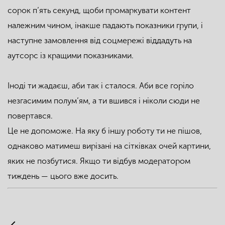
сорок п’ять секунд, щоби промаркувати контент
належним чином, інакше падають показники групи, і
наступне замовлення від соцмережі віддадуть на
аутсорс із кращими показниками.
Іноді ти жадаєш, аби так і сталося. Аби все горіло
незгасимим полум’ям, а ти вшився і ніколи сюди не
повертався.
Це не допоможе. На яку б іншу роботу ти не пішов,
однаково матимеш вирізані на сітківках очей картини,
яких не позбутися. Якщо ти відбув модератором
тиждень — цього вже досить.