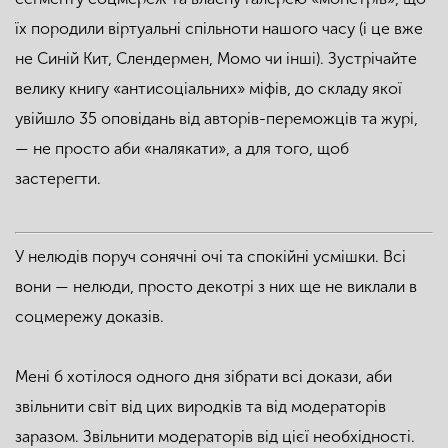
їх породили віртуальні спільноти нашого часу (і це вже
не Синій Кит, Слендермен, Момо чи інші). Зустрічайте
велику книгу «антисоціальних» міфів, до складу якої
увійшло 35 оповідань від авторів-переможців та журі,
— не просто аби «налякати», а для того, щоб
застерегти.
У нелюдів поруч сонячні очі та спокійні усмішки. Всі
вони — нелюди, просто декотрі з них ще не виклали в
соцмережу доказів.
Мені б хотілося одного дня зібрати всі докази, аби
звільнити світ від цих виродків та від модераторів
заразом. Звільнити модераторів від цієї необхідності.