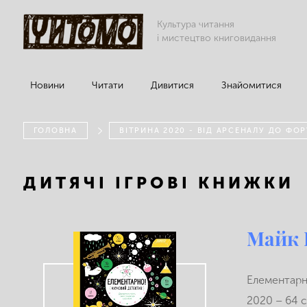
Культура читання
і мистецтво книговидання
Новини
Читати
Дивитися
Знайомитися
ГОЛОВНА
ВІТРИНА 2020 - ВІД АРСЕНАЛУ ДО ФО
ДИТЯЧІ ІГРОВІ КНИЖКИ
Майк 
Елементарно
2020 – 64 c