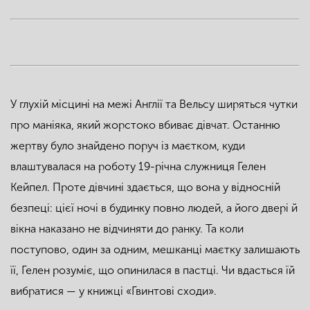
У глухій місцині на межі Англії та Вельсу ширяться чутки
про маніяка, який жорстоко вбиває дівчат. Останню
жертву було знайдено поруч із маєтком, куди
влаштувалася на роботу 19-річна служниця Гелен
Кейпел. Проте дівчині здається, що вона у відносній
безпеці: цієї ночі в будинку повно людей, а його двері й
вікна наказано не відчиняти до ранку. Та коли
поступово, один за одним, мешканці маєтку залишають
її, Гелен розуміє, що опинилася в пастці. Чи вдасться їй
вибратися — у книжці «Гвинтові сходи».