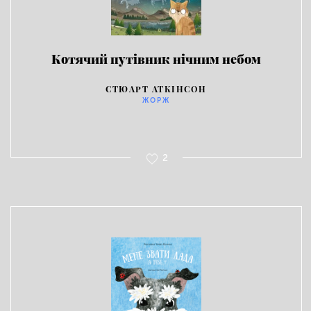
Котячий путівник нічним небом
СТЮАРТ АТКІНСОН
ЖОРЖ
2