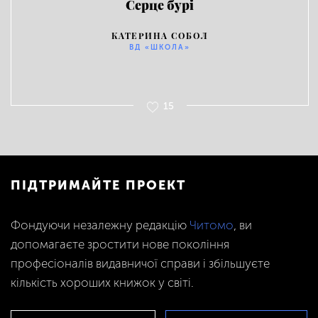
Серце бурі
КАТЕРИНА СОБОЛ
ВД «ШКОЛА»
15
ПІДТРИМАЙТЕ ПРОЕКТ
Фондуючи незалежну редакцію
Читомо
, ви
допомагаєте зростити нове покоління
професіоналів видавничої справи і збільшуєте
кількість хороших книжок у світі.