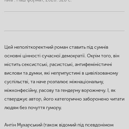
Цей неполіткоректний роман ставить під сумнів
основні цінності сучасної демократії. Окрім того, він
містить сексистські, расистські, антифеміністичні
вислови та думки, які неприпустимі в цивілізованому
суспільстві, та наче розпалює міжнаціональну,
міжконфесійну, расову та гендерну ворожнечу. І, як
стверджує автор, його категорично заборонено читати
людям без почуття гумору.
Антін Мухарський (також відомий під псевдонімом