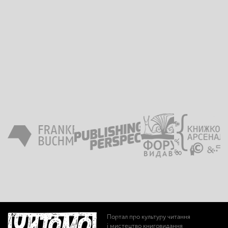
Портал про культуру читання
і мистецтво книговидання