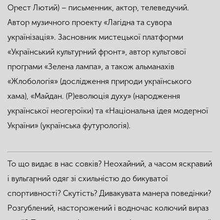
Орест Лютий) – письменник, актор, телеведучий.
Автор музичного проекту «Лагідна та сувора
українізація». Засновник мистецької платформи
«Український культурний фронт», автор культової
програми «Зелена лампа», а також альманахів
«Жлобологія» (дослідження природи українського
хама), «Майдан. (Р)еволюція духу» (народження
української неогероїки) та «Національна ідея модерної
України» (українська футурологія).
То що видає в нас совків? Неохайний, а часом яскравий
і вульгарний одяг зі схильністю до бикуватої
спортивності? Скутість? Дивакувата манера поведінки?
Розгублений, насторожений і водночас колючий вираз