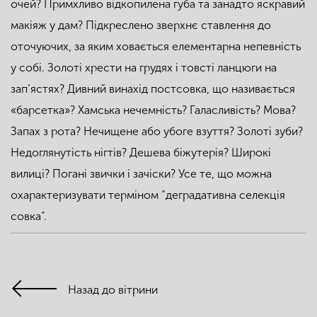
очей? Примхливо відкопилена губа та занадто яскравий
макіяж у дам? Підкреслено зверхнє ставлення до
оточуючих, за яким ховається елементарна непевність
у собі. Золоті хрести на грудях і товсті ланцюги на
зап’ястях? Дивний винахід постсовка, що називається
«барсетка»? Хамська нечемність? Галасливість? Мова?
Запах з рота? Нечищене або убоге взуття? Золоті зуби?
Недоглянутість нігтів? Дешева біжутерія? Широкі
вилиці? Погані звички і зачіски? Усе те, що можна
охарактеризувати терміном “деградативна селекція
совка”.
Назад до вітрини