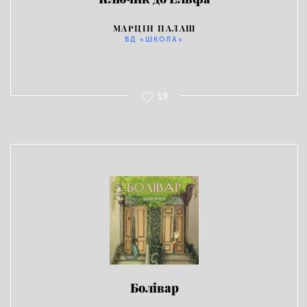
МАРЦІН ПАЛАШ
ВД «ШКОЛА»
19
Болівар