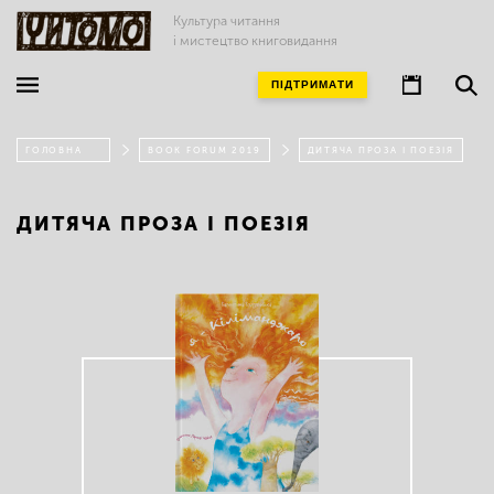
Культура читання
і мистецтво книговидання
ПІДТРИМАТИ
ГОЛОВНА
BOOK FORUM 2019
ДИТЯЧА ПРОЗА І ПОЕЗІЯ
ДИТЯЧА ПРОЗА І ПОЕЗІЯ