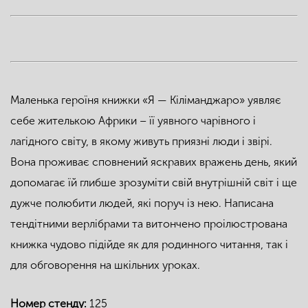
Маленька героїня книжки «Я — Кіліманджаро» уявляє
себе жителькою Африки – її уявного чарівного і
лагідного світу, в якому живуть приязні люди і звірі.
Вона проживає сповнений яскравих вражень день, який
допомагає їй глибше зрозуміти свій внутрішній світ і ще
дужче полюбити людей, які поруч із нею. Написана
тендітними верлібрами та витончено проілюстрована
книжка чудово підійде як для родинного читання, так і
для обговорення на шкільних уроках.
Номер стенду:
125