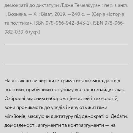
демократії до диктатури /Едже Темелкуран ; пер. з англ.
І. Возняка. — Х. : Віват, 2019. —240 с. — (Серія «Історія
та політика», ISBN 978-966-942-843-1). ISBN 978-966-
982-039-6 (укр.)
Навіть якщо ви вирішите триматися якомога далі від
політики, прибічники популізму все одно знайдуть вас.
Озброєні власним набором цінностей і технологій,
вони проникають до урядів і керують життями
мільйонів, маскуючи диктатуру під демократію. Дебати,
домовленості, аргументи та контраргументи — на