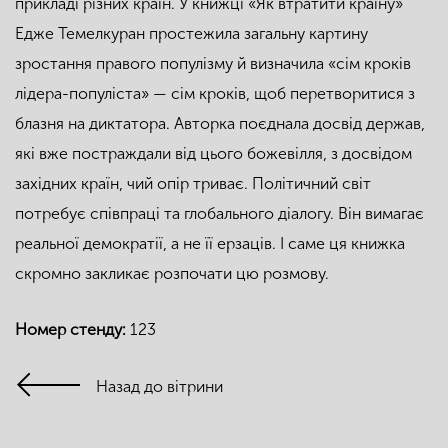
прикладі різних країн. У книжці «Як втратити країну»
Едже Темелкуран простежила загальну картину
зростання правого популізму й визначила «сім кроків
лідера-популіста» — сім кроків, щоб перетворитися з
блазня на диктатора. Авторка поєднала досвід держав,
які вже постраждали від цього божевілля, з досвідом
західних країн, чий опір триває. Політичний світ
потребує співпраці та глобального діалогу. Він вимагає
реальної демократії, а не її ерзаців. І саме ця книжка
скромно закликає розпочати цю розмову.
Номер стенду:
123
Назад до вітрини