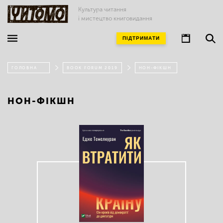
Культура читання
і мистецтво книговидання
ПІДТРИМАТИ
ГОЛОВНА
BOOK FORUM 2019
НОН-ФІКШН
НОН-ФІКШН