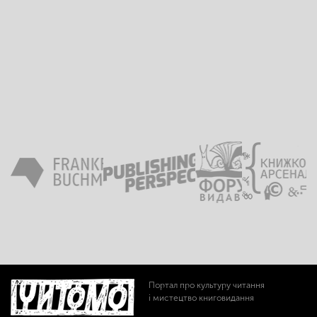
Портал про культуру читання
і мистецтво книговидання