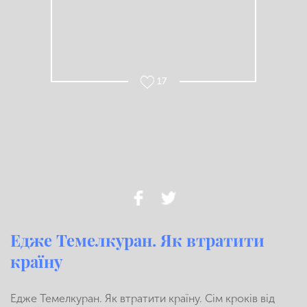
17
Едже Темелкуран. Як втратити
країну
Едже Темелкуран.
Як втратити країну. Сім кроків від