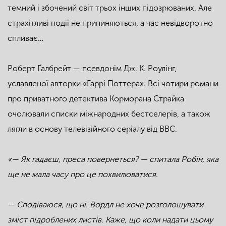
темний і збочений світ трьох інших підозрюваних. Але
страхітливі події не припиняються, а час невідворотно
спливає…
Роберт Ґалбрейт
— псевдонім Дж. К. Роулінг,
уславленої авторки «Гаррі Поттера». Всі чотири романи
про приватного детектива Корморана Страйка
очолювали списки міжнародних бестселерів, а також
лягли в основу телевізійного серіалу від ВВС.
«— Як гадаєш, преса повернеться? — спитала Робін, яка
ще не мала часу про це похвилюватися.
— Сподіваюся, що ні. Вордл не хоче розголошувати
зміст підроблених листів. Каже, що коли надати цьому