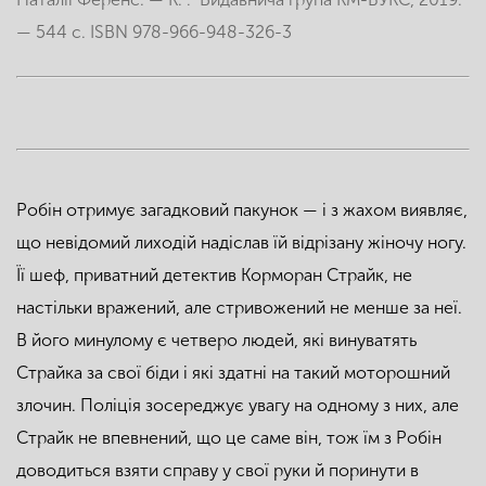
— 544 с. ISBN 978-966-948-326-3
Робін отримує загадковий пакунок — і з жахом виявляє,
що невідомий лиходій надіслав їй відрізану жіночу ногу.
Її шеф, приватний детектив Корморан Страйк, не
настільки вражений, але стривожений не менше за неї.
В його минулому є четверо людей, які винуватять
Страйка за свої біди і які здатні на такий моторошний
злочин. Поліція зосереджує увагу на одному з них, але
Страйк не впевнений, що це саме він, тож їм з Робін
доводиться взяти справу у свої руки й поринути в