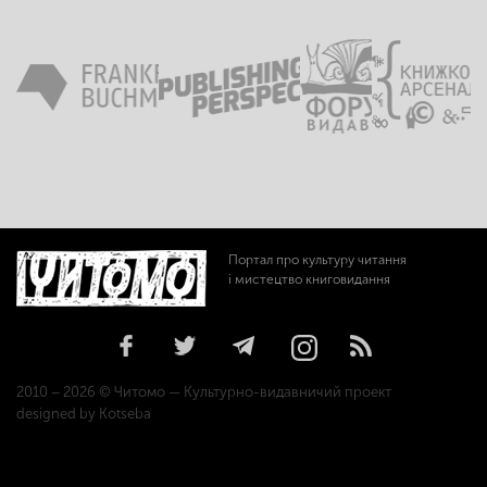
Портал про культуру читання
і мистецтво книговидання
2010 – 2026 © Читомо — Культурно-видавничий проект
designed by Kotseba