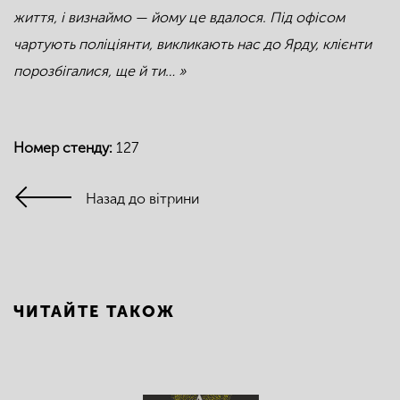
життя, і визнаймо — йому це вдалося. Під офісом
чартують поліціянти, викликають нас до Ярду, клієнти
порозбігалися, ще й ти… »
Номер стенду:
127
Назад до вітрини
ЧИТАЙТЕ ТАКОЖ