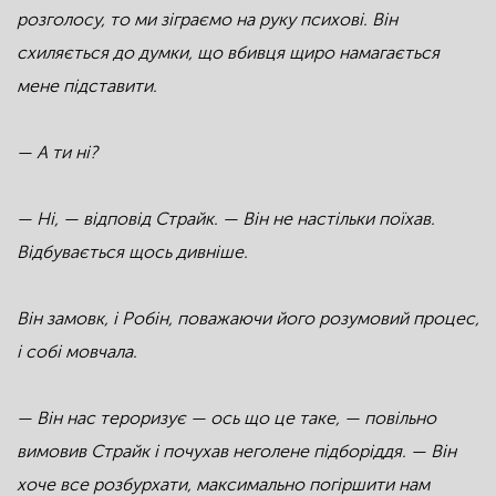
розголосу, то ми зіграємо на руку психові. Він
схиляється до думки, що вбивця щиро намагається
мене підставити.
— А ти ні?
— Ні, — відповід Страйк. — Він не настільки поїхав.
Відбувається щось дивніше.
Він замовк, і Робін, поважаючи його розумовий процес,
і собі мовчала.
— Він нас тероризує — ось що це таке, — повільно
вимовив Страйк і почухав неголене підборіддя. — Він
хоче все розбурхати, максимально погіршити нам