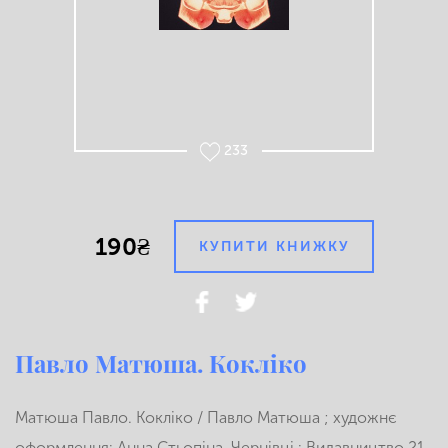
233
190₴
КУПИТИ КНИЖКУ
Павло Матюша. Кокліко
Матюша Павло. Кокліко / Павло Матюша ; художнє
оформлення: Анна Стьопіна. Чернівці : Видавництво 21,