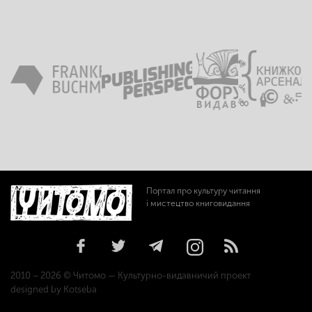
Портал про культуру читання
і мистецтво книговидання
2010 – 2026 © Читомо — Культурно-видавничий проект
designed by Kotseba