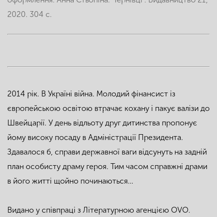
2020. 304 с.
2014 рік. В Україні війна. Молодий фінансист із
європейською освітою втрачає кохану і пакує валізи до
Швейцарії. У день відльоту друг дитинства пропонує
йому високу посаду в Адміністрації Президента.
Здавалося б, справи державної ваги відсунуть на задній
план особисту драму героя. Тим часом справжні драми
в його житті щойно починаються…
Видано у співпраці з Літературною агенцією OVO.