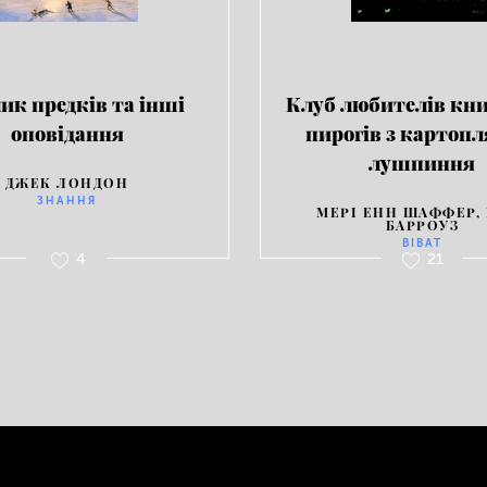
ик предків та інші
Клуб любителів кн
оповідання
пирогів з картопл
лушпиння
ДЖЕК ЛОНДОН
ЗНАННЯ
МЕРІ ЕНН ШАФФЕР,
БАРРОУЗ
ВІВАТ
4
21