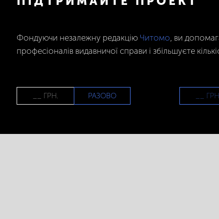
ПІДТРИМАЙТЕ ПРОЕКТ
Фондуючи незалежну редакцію
Читомо
, ви допома
професіоналів видавничої справи і збільшуєте кількі
РАЗОВО