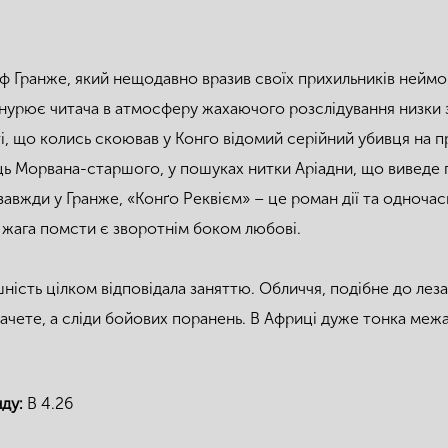
ф Гранже, який нещодавно вразив своїх прихильників нейм
нурює читача в атмосферу жахаючого розслідування низки за
і, що колись скоював у Конго відомий серійний убивця на п
ь Морвана-старшого, у пошуках нитки Аріадни, що виведе п
 завжди у Гранже, «Конґо Реквієм» – це роман дії та одноча
 жага помсти є зворотнім боком любові.
ність цілком відповідала заняттю. Обличчя, подібне до лез
ачете, а сліди бойових поранень. В Африці дуже тонка меж
нду:
В 4.26