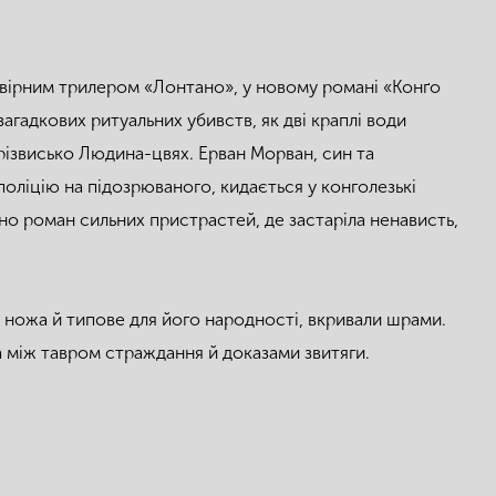
овірним трилером «Лонтано», у новому романі «Конґо
гадкових ритуальних убивств, як дві краплі води
різвисько Людина-цвях. Ерван Морван, син та
оліцію на підозрюваного, кидається у конголезькі
сно роман сильних пристрастей, де застаріла ненависть,
а ножа й типове для його народності, вкривали шрами.
а між тавром страждання й доказами звитяги.