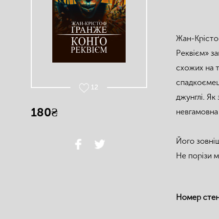
Жан-Крісто
Реквієм» за
схожих на т
спадкоємец
12
джунглі. Як
180₴
невгамовна
Його зовніш
Не порізи м
Номер сте