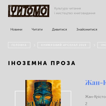
Культура читання
і мистецтво книговидання
Новини
Читати
Дивитися
Знайомитися
ГОЛОВНА
КНИЖКОВИЙ АРСЕНАЛ 2019
ІН
ІНОЗЕМНА ПРОЗА
Жан-К
Жан-Крістоф
2