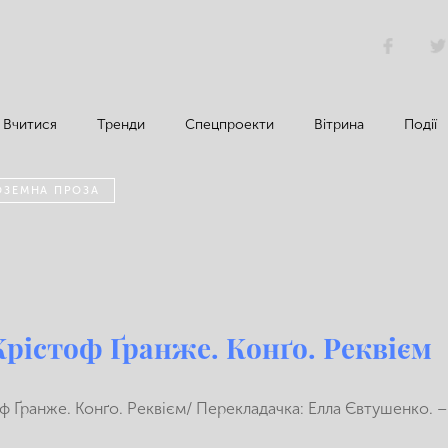
Вчитися
Тренди
Спецпроекти
Вітрина
Події
ОЗЕМНА ПРОЗА
рістоф Ґранже. Конґо. Реквієм
 Ґранже. Конґо. Реквієм/ Перекладачка: Елла Євтушенко. –