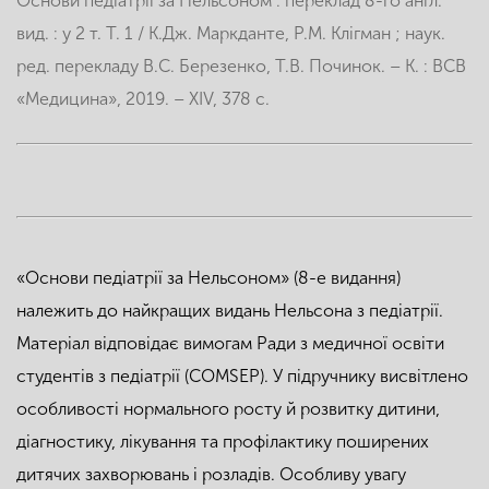
Основи педіатрії за Нельсоном : переклад 8-го англ.
вид. : у 2 т. Т. 1 / К.Дж. Маркданте, Р.М. Клігман ; наук.
ред. перекладу В.С. Березенко, Т.В. Починок. – К. : ВСВ
«Медицина», 2019. – XIV, 378 с.
«Основи педіатрії за Нельсоном» (8-е видання)
належить до найкращих видань Нельсона з педіатрії.
Матеріал відповідає вимогам Ради з медичної освіти
студентів з педіатрії (COMSEP). У підручнику висвітлено
особливості нормального росту й розвитку дитини,
діагностику, лікування та профілактику поширених
дитячих захворювань і розладів. Особливу увагу