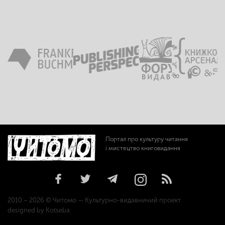
Портал про культуру читання
і мистецтво книговидання
2010 – 2026 © Читомо — Культурно-видавничий проект
designed by Kotseba