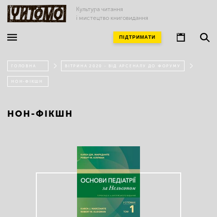
Культура читання
і мистецтво книговидання
ПІДТРИМАТИ
ГОЛОВНА
ВІТРИНА 2020 - ВІД АРСЕНАЛУ ДО ФОРУМУ
НОН-ФІКШН
НОН-ФІКШН