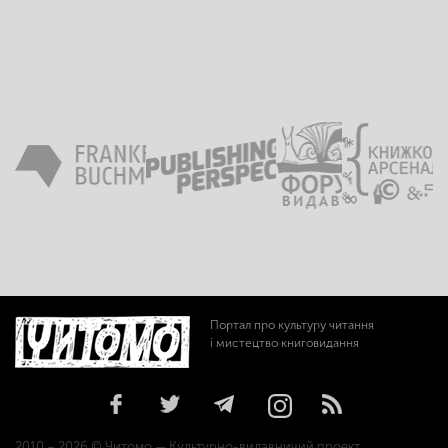
Портал про культуру читання
і мистецтво книговидання
2010 – 2026 © Читомо — Культурно-видавничий проект