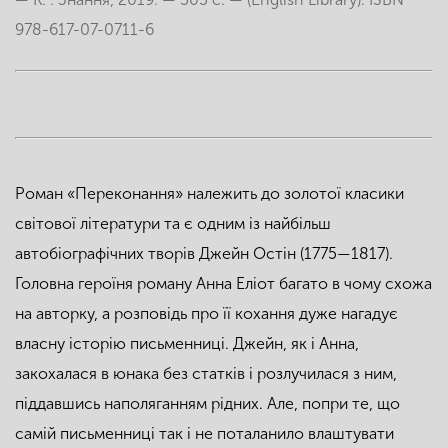
978-617-07-0711-6
Роман «Переконання» належить до золотої класики
світової літератури та є одним із найбільш
автобіографічних творів Джейн Остін (1775—1817).
Головна героїня роману Анна Еліот багато в чому схожа
на авторку, а розповідь про її кохання дуже нагадує
власну історію письменниці. Джейн, як і Анна,
закохалася в юнака без статків і розлучилася з ним,
піддавшись наполяганням рідних. Але, попри те, що
самій письменниці так і не поталанило влаштувати