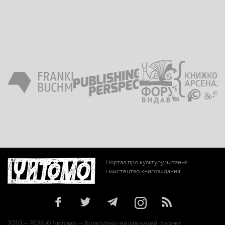
Портал про культуру читання
і мистецтво книговидання
2010 – 2026 © Читомо — Культурно-видавничий проект