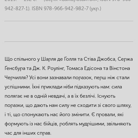
942-827-1). ISBN 978-966-942-982-7 (укр.)
Що спільного у Шарля де Ґолля та Стіва Джобса, Сержа
Ґенсбура та Дж. К. Роулінг, Томаса Едісона та Вінстона
Черчилля? Усі вони зазнавали поразок, перш ніж стали
успішними. Їхні приклади ніби підказують нам: сила
полягає не в одній невдачі, а в їх безлічі. Існують
поразки, що дають нам силу не сходити зі свого шляху,
і ті, що спонукають нас його змінити. Є провали, які
формують із нас бійців, роблять мудрішими, звільняють
час для інших справ.