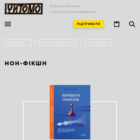
Культура читання
і мистецтво книговидання
ПІДТРИМАТИ
ГОЛОВНА
BOOK FORUM 2019
НОН-ФІКШН
НОН-ФІКШН