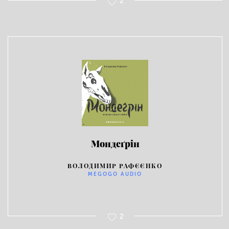
2
Мондеґрін
ВОЛОДИМИР РАФЄЄНКО
MEGOGO AUDIO
2