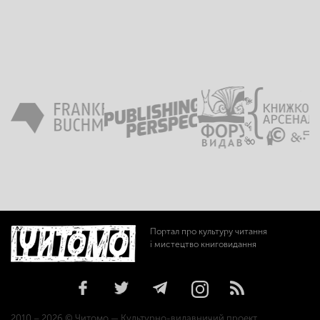
Портал про культуру читання
і мистецтво книговидання
2010 – 2026 © Читомо — Культурно-видавничий проект