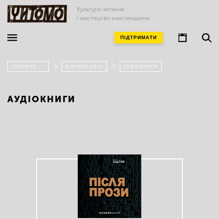
Культура читання
і мистецтво книговидання
ПІДТРИМАТИ
ГОЛОВНА
ВІТРИНА 2022
АУДІОКНИГИ
АУДІОКНИГИ