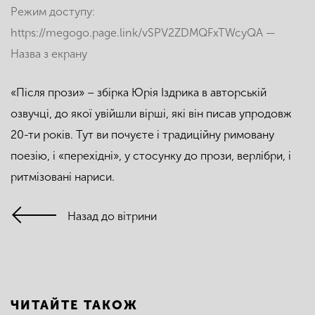
Режим доступу:
https://megogo.page.link/vSPV2ZDMQFxTWcyQA —
Назва з екрану
«Після прози» – збірка Юрія Іздрика в авторській
озвучці, до якої увійшли вірші, які він писав упродовж
20-ти років. Тут ви почуєте і традиційну римовану
поезію, і «перехідні», у стосунку до прози, верлібри, і
ритмізовані нариси.
Назад до вітрини
ЧИТАЙТЕ ТАКОЖ