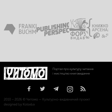
Портал про культуру читання
і мистецтво книговидання
2010 – 2026 © Читомо — Культурно-видавничий проект
designed by Kotseba