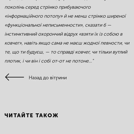
поколінь серед стрімко прибуваючого
«інформаційного потопу» й не менш стрімко ширеної
«функціональної неписьменности», сказати б —
інстинктивний охорончий відрух «взяти їх із собою в
ковчег», навіть якщо сама не маєш жодної певности, чи
те, що ти будуєш, — то справді ковчег, чи тільки вутлий
плотик, і чи він і собі от-от не потоне…”
Назад до вітрини
ЧИТАЙТЕ ТАКОЖ