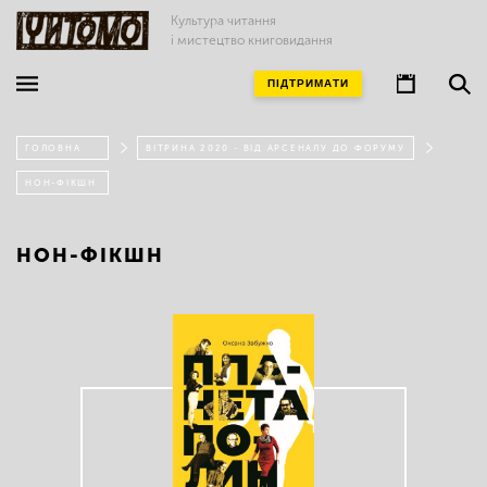
Культура читання
і мистецтво книговидання
ПІДТРИМАТИ
ГОЛОВНА
ВІТРИНА 2020 - ВІД АРСЕНАЛУ ДО ФОРУМУ
НОН-ФІКШН
НОН-ФІКШН