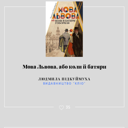
Мова Львова, або коли й батяри
говорили
ЛЮДМИЛА ПІДКУЙМУХА
ВИДАВНИЦТВО "КЛІО"
35