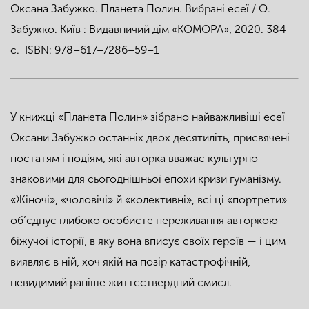
Оксана Забужко. Планета Полин. Вибрані есеї / О.
Забужко. Київ : Видавничий дім «КОМОРА», 2020. 384
с. ISBN: 978–617–7286–59–1
У книжці «Планета Полин» зібрано найважливіші есеї
Оксани Забужко останніх двох десятиліть, присвячені
постатям і подіям, які авторка вважає культурно
знаковими для сьогоднішньої епохи кризи гуманізму.
«Жіночі», «чоловічі» й «колективні», всі ці «портрети»
об’єднує глибоко особисте переживання авторкою
біжучої історії, в яку вона вписує своїх героїв — і цим
виявляє в ній, хоч якій на позір катастрофічній,
невидимий раніше життєствердний смисл.