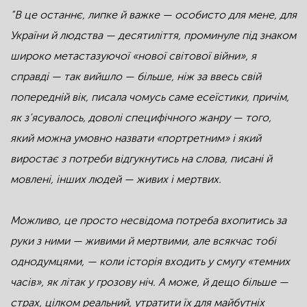
“В це останнє, липке й важке — особисто для мене, для
України й людства — десятиліття, проминуле під знаком
широко метастазуючої «нової світової війни», я
справді — так вийшло — більше, ніж за ввесь свій
попередній вік, писала чомусь саме есеїстики, причім,
як з’ясувалось, доволі специфічного жанру — того,
який можна умовно назвати «портретним» і який
виростає з потреби відгукнутись на слова, писані й
мовлені, інших людей — живих і мертвих.
Можливо, це просто несвідома потреба вхопитись за
руки з ними — живими й мертвими, але всякчас тобі
однодумцями, — коли історія входить у смугу «темних
часів», як літак у грозову ніч. А може, й дещо більше —
страх, цілком реальний, утратити їх для майбутніх