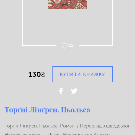
11
130₴
КУПИТИ КНИЖКУ
Торґні Лінґрен. Пьольса
Торґні Лінґрен. Пьольса. Роман. / Переклад з шведської
Наталії Іваничук. — Львів : Видавництво Анетти