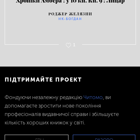
Хроніки Амбера : у 10 кн. Кн. 9 : Лицар
Тіней. Обкладинка 2
РОДЖЕР ЖЕЛЯЗНИ
НК-БОГДАН
1
ПІДТРИМАЙТЕ ПРОЕКТ
Фондуючи незалежну редакцію
Читомо
, ви
допомагаєте зростити нове покоління
професіоналів видавничої справи і збільшуєте
кількість хороших книжок у світі.