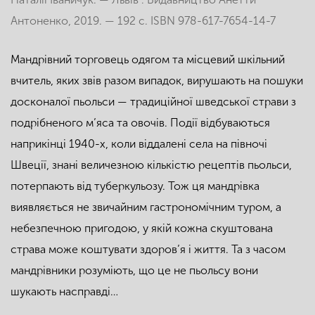
Антоненко, 2019. — 192 с. ISBN 978-617-7654-14-7
Мандрівний торговець одягом та місцевий шкільний
вчитель, яких звів разом випадок, вирушають на пошуки
досконалої пьольси — традиційної шведської страви з
подрібненого м’яса та овочів. Події відбуваються
наприкінці 1940-х, коли віддалені села на півночі
Швеції, знані величезною кількістю рецептів пьольси,
потерпають від туберкульозу. Тож ця мандрівка
виявляється не звичайним гастрономічним туром, а
небезпечною пригодою, у якій кожна скуштована
страва може коштувати здоров’я і життя. Та з часом
мандрівники розуміють, що це не пьольсу вони
шукають насправді…