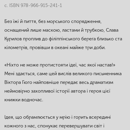
с. ISBN 978-966-915-241-1
Без їжі й пиття, без морського спорядження,
оснащений лише маскою, ластами й трубкою, Слава
Курилов проплив до філіппінського берега близько ста
кілометрів, провівши в океані майже три доби.
«Ніхто не може протистояти ідеї, час якої настав!»
Мені здається, саме цей вислів великого письменника
Віктора Гюго найповніше передає весь драматизм
неймовірно захопливої історії автора і героя цієї
книжки водночас.
Ідея, що обрамлюється у мрію і горить всередині
кожного з нас, спонукає перевершувати світ і