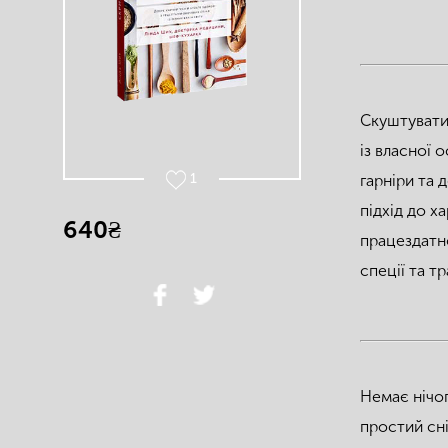
Скуштувати 
із власної 
1
гарніри та 
підхід до х
640₴
працездатно
спеції та т
Немає нічог
простий сні