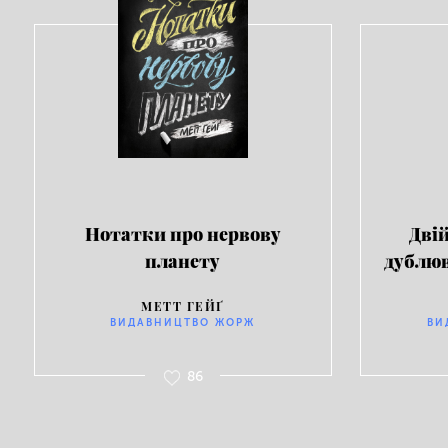
Нотатки про нервову
Дві
планету
дублюв
МЕТТ ГЕЙҐ
ВИДАВНИЦТВО ЖОРЖ
ВИ
86