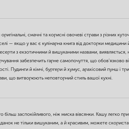
оригінальні, смачні та корисні овочеві страви з різних куто
оселі — якщо у вас є кулінарна книга від докторки медицини
десерти з екзотичними й вишуканими назвами, виявляється, н
арчування забезпечить гарне самопочуття, що обов’язково ві
сті. Пудинги й кімчі, бургери й хумус, арахісовий пунш і тр
рави, що витворюють неповторний стиль вашої кухні.
о більш заспокійливого, ніж миска вівсянки. Кашу легко п
данок не тільки вишуканим, а й красивим, можете скористат