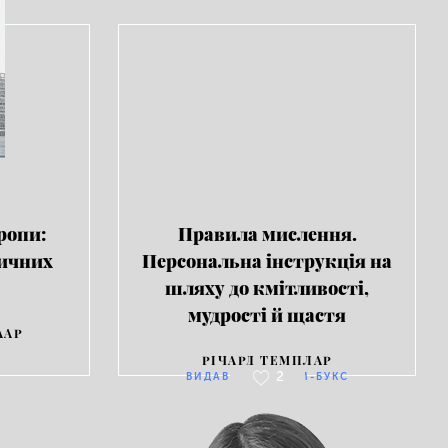
ропи:
Правила мислення.
тичних
Персональна інструкція на
шляху до кмітливості,
мудрості й щастя
ААР
РІЧАРД ТЕМПЛАР
2
ВИДАВНИЦТВО КМ-БУКС