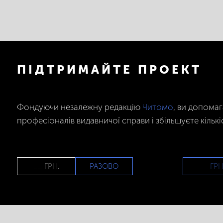
ПІДТРИМАЙТЕ ПРОЕКТ
Фондуючи незалежну редакцію
Читомо
, ви допома
професіоналів видавничої справи і збільшуєте кількі
РАЗОВО