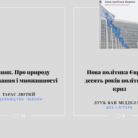
йник. Про природу
Нова політика Єв
ання і множинності
десять років полі
криз
ТАРАС ЛЮТИЙ
ДАВНИЦТВО "ВІХОЛА"
ЛУУК ВАН МІДДЕЛ
ДУХ І ЛІТЕРА
19
9