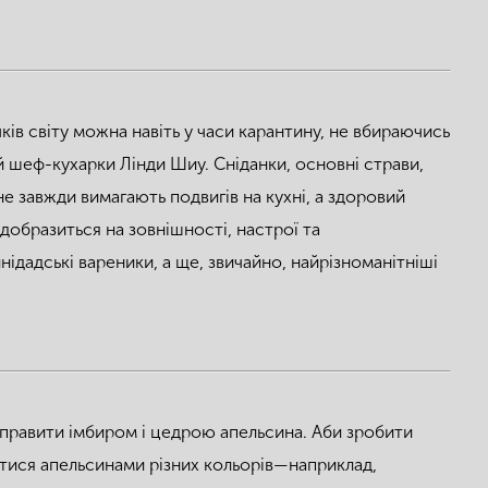
чків світу можна навіть у часи карантину, не вбираючись
 й шеф-кухарки Лінди Шиу. Сніданки, основні страви,
е завжди вимагають подвигів на кухні, а здоровий
добразиться на зовнішності, настрої та
инідадські вареники, а ще, звичайно, найрізноманітніші
риправити імбиром і цедрою апельсина. Аби зробити
ися апельсинами різних кольорів — наприклад,