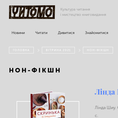
Культура читання
і мистецтво книговидання
Новини
Читати
Дивитися
Знайомитися
ГОЛОВНА
ВІТРИНА 2021
НОН-ФІКШН
НОН-ФІКШН
Лінда
Лінда Шиу. 
c.