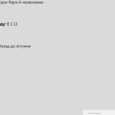
ара-Кара й червоними.
нду:
B 1.11
Назад до вітрини