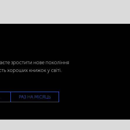
гаєте зростити нове покоління
сть хороших книжок у світі.
РАЗ НА МІСЯЦЬ