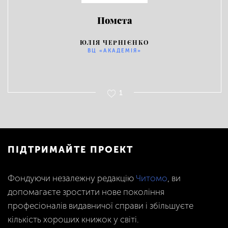
Помста
ЮЛІЯ ЧЕРНІЄНКО
ВЦ «АКАДЕМІЯ»
1
ПІДТРИМАЙТЕ ПРОЕКТ
Фондуючи незалежну редакцію
Читомо
, ви
допомагаєте зростити нове покоління
професіоналів видавничої справи і збільшуєте
кількість хороших книжок у світі.