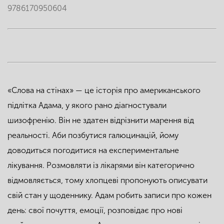
9786170950604
«Слова на стінах» — це історія про американського
підлітка Адама, у якого рано діагностували
шизофренію. Він не здатен відрізнити марення від
реальності. Аби позбутися галюцинацій, йому
доводиться погодитися на експериментальне
лікування. Розмовляти із лікарями він категорично
відмовляється, тому хлопцеві пропонують описувати
свій стан у щоденнику. Адам робить записи про кожен
день: свої почуття, емоції, розповідає про нові