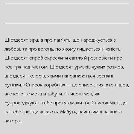
Шістдесят віршів про пам’ять, що народжується з
любові, та про вогонь, по якому лишається ніжність.
Шістдесят спроб окреслити світло й розповісти про
повітря над містом. Шістдесят уривків чужих розмов,
шістдесят голосів, якими наповнюються весняні
сутінки. «Список кораблів» — це список тих, хто пішов,
але кого не можна забути. Список імен, які
супроводжують тебе протягом життя. Список міст, де
на тебе завжди чекають. Мабуть, найінтимніша книга
автора.