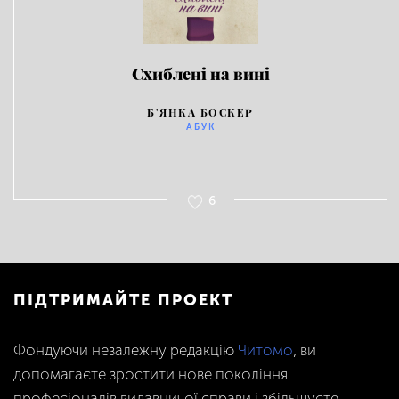
Схиблені на вині
Б'ЯНКА БОСКЕР
АБУК
6
ПІДТРИМАЙТЕ ПРОЕКТ
Фондуючи незалежну редакцію
Читомо
, ви
допомагаєте зростити нове покоління
професіоналів видавничої справи і збільшуєте