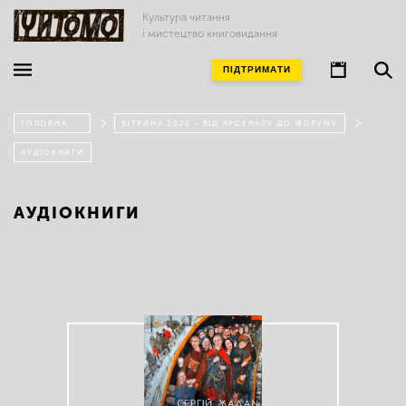
Культура читання
і мистецтво книговидання
ПІДТРИМАТИ
ГОЛОВНА
ВІТРИНА 2020 - ВІД АРСЕНАЛУ ДО ФОРУМУ
АУДІОКНИГИ
АУДІОКНИГИ