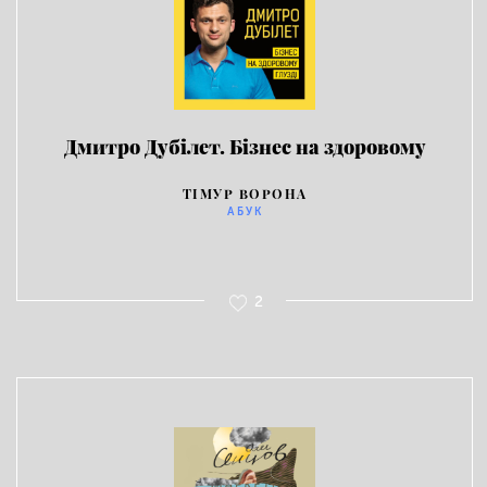
Дмитро Дубілет. Бізнес на здоровому
глузді
ТІМУР ВОРОНА
АБУК
2