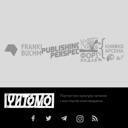
Портал про культуру читання
і мистецтво книговидання