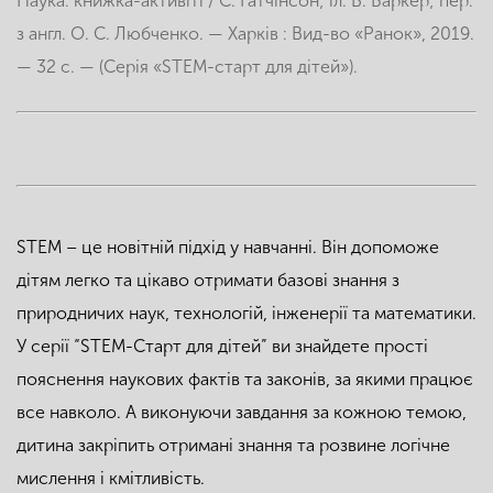
Наука: книжка-активіті / С. Гатчінсон; іл. В. Баркер; пер.
з англ. О. С. Любченко. — Харків : Вид-во «Ранок», 2019.
— 32 с. — (Серія «STEM-старт для дітей»).
STEM – це новітній підхід у навчанні. Він допоможе
дітям легко та цікаво отримати базові знання з
природничих наук, технологій, інженерії та математики.
У серії “STEM-Старт для дітей” ви знайдете прості
пояснення наукових фактів та законів, за якими працює
все навколо. А виконуючи завдання за кожною темою,
дитина закріпить отримані знання та розвине логічне
мислення і кмітливість.