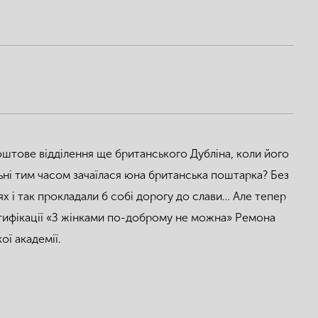
оштове відділення ще британського Дубліна, коли його
альні тим часом зачаїлася юна британська поштарка? Без
цях і так прокладали б собі дорогу до слави… Але тепер
містифікації «З жінками по-доброму не можна» Ремона
ої академії.