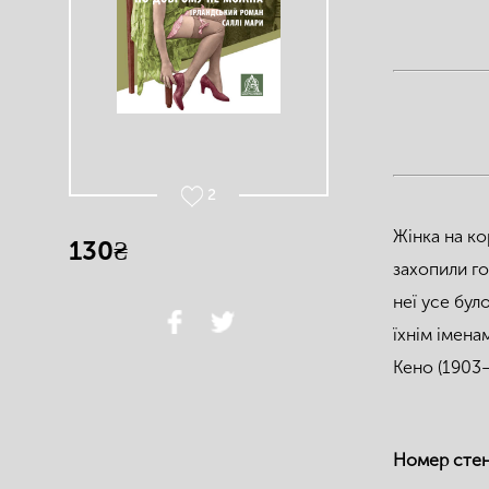
2
Жінка на ко
130₴
захопили го
неї усе бул
їхнім імена
Кено (1903–
Номер сте