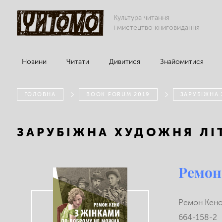
Культура читання
і мистецтво книговидання
Новини
Читати
Дивитися
Знайомитися
ГОЛОВНА
BOOK FORUM 2019
ЗАРУБІЖНА
ЗАРУБІЖНА ХУДОЖНЯ ЛІ
Ремон
Ремон Кено.
664-158-2