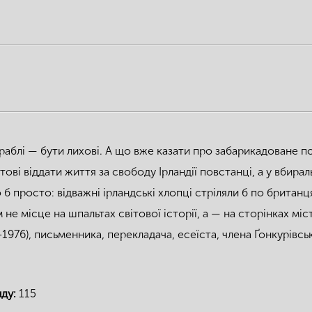
раблі — бути лихові. А що вже казати про забарикадоване п
тові віддати життя за свободу Ірландії повстанці, а у вбир
о б просто: відважні ірландські хлопці стріляли б по британ
м не місце на шпальтах світової історії, а — на сторінках 
1976), письменника, перекладача, есеїста, члена Ґонкурівськ
нду:
115