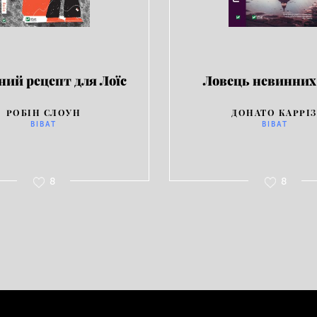
ний рецепт для Лоїс
Ловець невинних
РОБІН СЛОУН
ДОНАТО КАРРІЗ
ВІВАТ
ВІВАТ
8
8