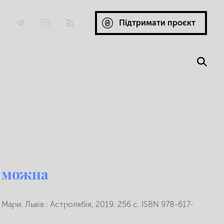
Підтримати проєкт
е можна
ри. Львів : Астролябія, 2019. 256 с. ISBN 978-617-