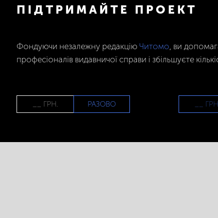
ПІДТРИМАЙТЕ ПРОЕКТ
Фондуючи незалежну редакцію
Читомо
, ви допома
професіоналів видавничої справи і збільшуєте кількі
РАЗОВО