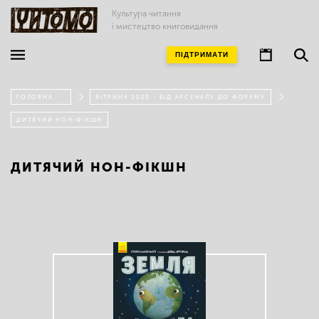
Культура читання
і мистецтво книговидання
ПІДТРИМАТИ
ГОЛОВНА
ВІТРИНА 2020 - ВІД АРСЕНАЛУ ДО ФОРУМУ
ДИТЯЧИЙ НОН-ФІКШН
ДИТЯЧИЙ НОН-ФІКШН