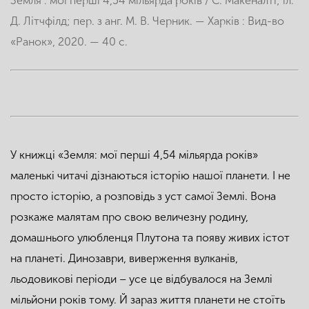
Земля : мої перші 4,54 мільярда років / С. Макеналті; іл.
Д. Літчфілд; пер. з анг. М. В. Черник. — Харків : Вид-во
«Ранок», 2020. — 40 с.
У книжці «Земля: мої перші 4,54 мільярда років»
маленькі читачі дізнаються історію нашої планети. І не
просто історію, а розповідь з уст самої Землі. Вона
розкаже малятам про свою величезну родину,
домашнього улюбленця Плутона та появу живих істот
на планеті. Динозаври, виверження вулканів,
льодовикові періоди – усе це відбувалося на Землі
мільйони років тому. Й зараз життя планети не стоїть