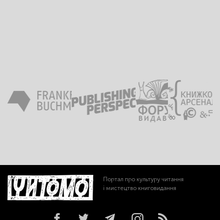
Портал про культуру читання
і мистецтво книговидання