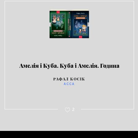
Амелія і Куба. Куба і Амелія. Година
привидів
РАФАЛ КОСІК
АССА
2