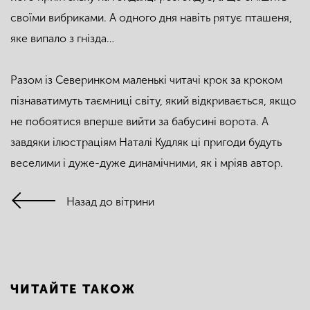
своїми вибриками. А одного дня навіть рятує пташеня,
яке випало з гнізда…
Разом із Северинком маленькі читачі крок за кроком
пізнаватимуть таємниці світу, який відкривається, якщо
не побоятися вперше вийти за бабусині ворота. А
завдяки ілюстраціям Наталі Кудляк ці пригоди будуть
веселими і дуже-дуже динамічними, як і мріяв автор.
Назад до вітрини
ЧИТАЙТЕ ТАКОЖ