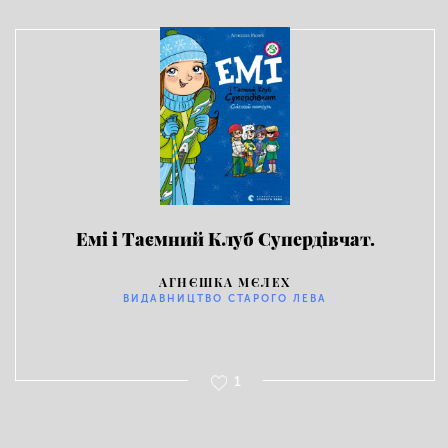
Емі і Таємний Клуб Супердівчат.
Сніговий патруль
АГНЄШКА МЄЛЕХ
ВИДАВНИЦТВО СТАРОГО ЛЕВА
1