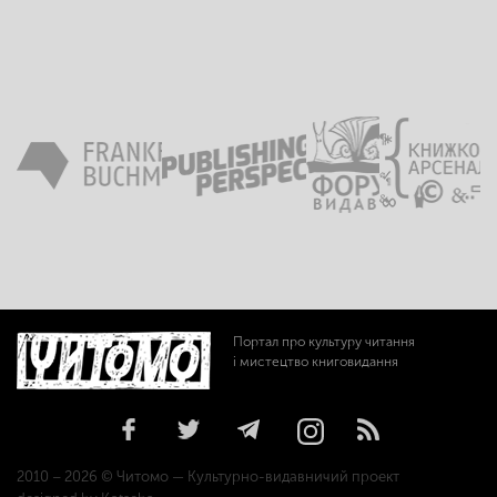
Портал про культуру читання
і мистецтво книговидання
2010 – 2026 © Читомо — Культурно-видавничий проект