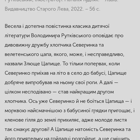
Видавництво Старого Лева, 2022. – 56 с.
Весела і дотепна повістинка класика дитячої
літератури Володимира Рутківського оповідає про
дивовижну дружбу хлопчика Северинка та
велетенського цапа, якого, може, і несправедливо,
назвали Злюще Цапище. То тільки попервах, коли
Северинко приїхав на літо в село до бабусі, Цапище
добряче випробував на ньому свої роги. А далі —
цілком несподівано — став найкращим другом
хлопчика. Ось уже Северинко й не боїться Цапища — і
морквою найсмачнішою з бабусиної грядки пригощає, і
кленове гілля до землі прихиляє, адже молоде листя
так смакує другові! А Цапище натомість Северинка та
його приятельку на гойдалці розгойдує, а ще смішить