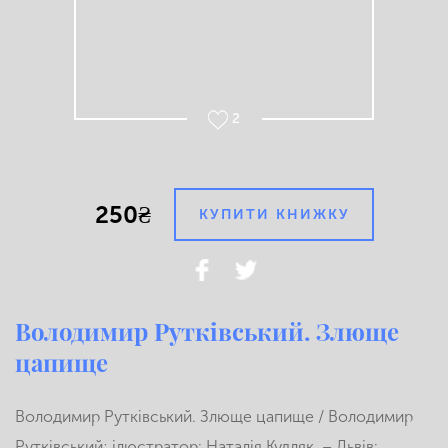
2
250₴
КУПИТИ КНИЖКУ
Володимир Рутківський. Злюще
цапище
Володимир Рутківський. Злюще цапище / Володимир
Рутківський; ілюстратор: Наталія Кудляк. – Львів: