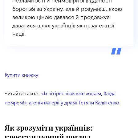
незламності й неймовірної відданості
боротьбі за Україну, але й розумієш, якою
великою ціною давався й продовжує
даватися шлях українців як незалежної
нації.
Купити книжку
Читайте також:
«Із нітірпєнієм вже ждьом, Кагда
помрем!»: агонія імперії у драмі Тетяни Калитенко
Як зрозуміти українців:
кроскультурний погляд