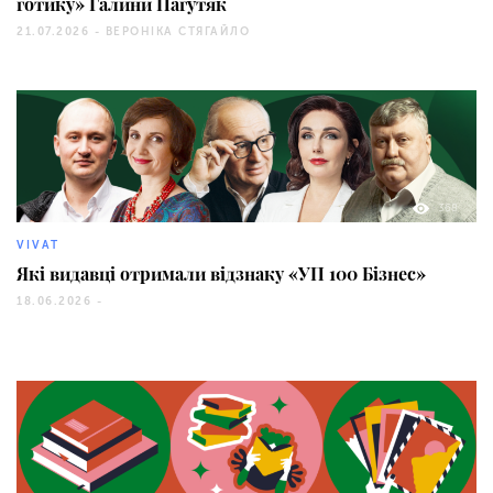
готику» Галини Пагутяк
21.07.2026 -
ВЕРОНІКА СТЯГАЙЛО
368
VIVAT
Які видавці отримали відзнаку «УП 100 Бізнес»
18.06.2026 -