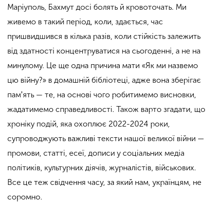
Маріуполь, Бахмут досі болять й кровоточать.
Ми
живемо в такий період, коли, здається, час
пришвидшився в кілька разів, коли стійкість залежить
від здатності концентруватися на сьогоденні, а не на
минулому. Це ще одна причина мати «Як ми назвемо
цю війну?» в домашній бібліотеці, адже вона зберігає
памʼять — те, на основі чого робитимемо висновки,
жадатимемо справедливості. Також варто згадати, що
хроніку подій, яка охоплює 2022-2024 роки,
супроводжують важливі тексти нашої великої війни —
промови, статті, есеї, дописи у соціальних медіа
політиків, культурних діячів, журналістів, військових.
Все це теж свідчення часу, за який нам, українцям, не
соромно.