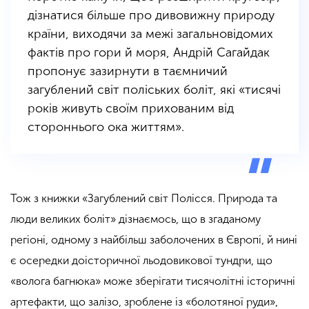
дізнатися більше про дивовижну природу
країни, виходячи за межі загальновідомих
фактів про гори й моря, Андрій Сагайдак
пропонує зазирнути в таємничий
загублений світ поліських боліт, які «тисячі
років живуть своїм прихованим від
стороннього ока життям».
Тож з книжки «Загублений світ Полісся. Природа та
люди великих боліт» дізнаємось, що ​​в згаданому
регіоні, одному з найбільш заболочених в Європі, й нині
є осередки доісторичної льодовикової тундри, що
«волога багнюка» може зберігати тисячолітні історичні
артефакти, що залізо, зроблене із «болотяної руди»,