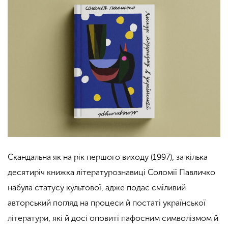
Скандальна як на рік першого виходу (1997), за кілька
десятиріч книжка літературознавиці Соломії Павличко
набула статусу культової, адже подає сміливий
авторський погляд на процеси й постаті української
літератури, які й досі оповиті пафосним символізмом й