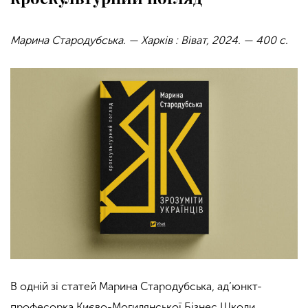
Марина Стародубська. — Харків : Віват, 2024. — 400 с.
В одній зі статей Марина Стародубська, ад’юнкт-
професорка Києво-Могилянської Бізнес Школи,