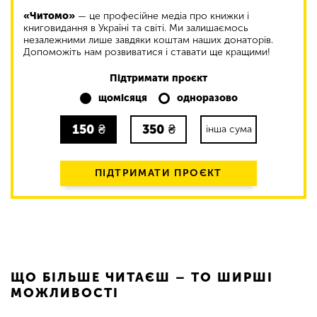
«Читомо»
— це професійне медіа про книжки і
книговидання в Україні та світі. Ми залишаємось
незалежними лише завдяки коштам наших донаторів.
Допоможіть нам розвиватися і ставати ще кращими!
Підтримати проєкт
щомісяця
одноразово
150
₴
350
₴
інша сума
ПІДТРИМАТИ ПРОЄКТ
ЩО БІЛЬШЕ ЧИТАЄШ – ТО ШИРШІ
МОЖЛИВОСТІ