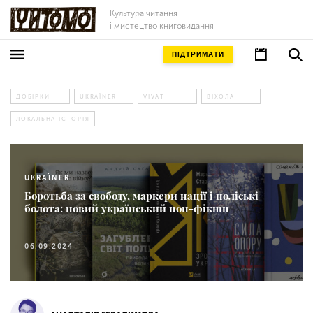
Культура читання
і мистецтво книговидання
ПІДТРИМАТИ
ДОБІРКИ
UKRAЇNER
VIVAT
ВІХОЛА
ЛОКАЛЬНА ІСТОРІЯ
UKRAЇNER
Боротьба за свободу, маркери нації і поліські
болота: новий український нон-фікшн
06.09.2024