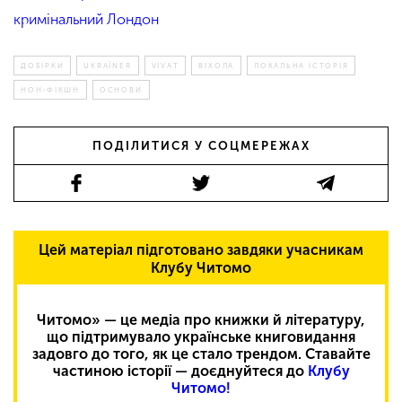
кримінальний Лондон
ДОБІРКИ
UKRAЇNER
VIVAT
ВІХОЛА
ЛОКАЛЬНА ІСТОРІЯ
НОН-ФІКШН
ОСНОВИ
ПОДІЛИТИСЯ У СОЦМЕРЕЖАХ
Цей матеріал підготовано завдяки учасникам
Клубу Читомо
Читомо» — це медіа про книжки й літературу,
що підтримувало українське книговидання
задовго до того, як це стало трендом. Ставайте
частиною історії — доєднуйтеся до
Клубу
Читомо!