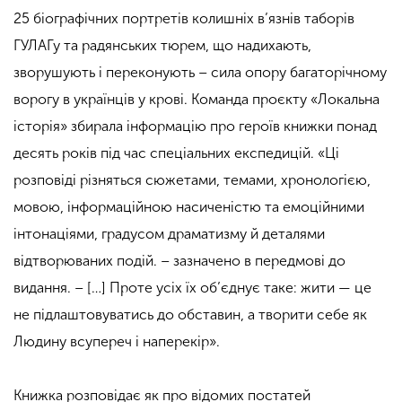
25 біографічних портретів колишніх в’язнів таборів
ГУЛАГу та радянських тюрем, що надихають,
зворушують і переконують – сила опору багаторічному
ворогу в українців у крові. Команда проєкту «Локальна
історія» збирала інформацію про героїв книжки понад
десять років під час спеціальних експедицій. «Ці
розповіді різняться сюжетами, темами, хронологією,
мовою, інформаційною насиченістю та емоційними
інтонаціями, градусом драматизму й деталями
відтворюваних подій. – зазначено в передмові до
видання. – […] Проте усіх їх об’єднує таке: жити — це
не підлаштовуватись до обставин, а творити себе як
Людину всупереч і наперекір».
Книжка розповідає як про відомих постатей