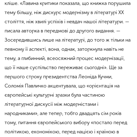
кліше. «Лавина критики показала, що книжка порушила
тему більшу, ніж дискурс модернізму в літературі XX
століття, ніж хвилі успіхів і невдач нашої літератури. —
писала авторка в передмові до другого видання. —
Зосередившись лише на літературі, до того ж тільки на
певному її аспекті, вона, однак, заторкнула навіть не
тему, а глибинний, всеосяжний процес модернізації,
що її наше суспільство переживає сьогодні». Ще за
першого строку президентства Леоніда Кучми,
Соломія Павличко акцентувала, що «орієнтація на
європейські культурні зразки була частиною
літературної дискусії між модерністами і
народниками», але тепер, тобто двадцять сім років
тому, питання європейського вибору «постало перед
політикою, економікою, перед нацією і країною в