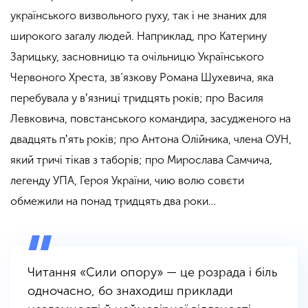
українського визвольного руху, так і не знаних для
широкого загалу людей. Наприклад, про Катерину
Зарицьку, засновницю та очільницю Українського
Червоного Хреста, зв’язкову Романа Шухевича, яка
перебувала у вʼязниці тридцять років; про Василя
Левковича, повстанського командира, засудженого на
двадцять пʼять років; про Антона Олійника, члена ОУН,
який тричі тікав з таборів; про Мирослава Самчича,
легенду УПА, Героя України, чию волю совєти
обмежили на понад тридцять два роки…
Читання «Сили опору» — це розрада і біль
одночасно, бо знаходиш приклади