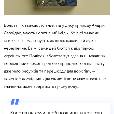
Болота, як вважає лісівник, гід у дику природу Андрій
Сагайдак, мають негативний імідж, бо в фільмах чи
книжках їх змальовують як щось жахливе й дуже
небезпечне. Втім, саме цей біотоп є візитівкою
українського Полісся. «Болота тут здавна цінували як
неодмінний елемент рідного природного ландшафту,
джерело ресурсів та перешкоду для ворогів», —
пояснює дослідник. Для екології вони мають важливе
значення, адже зберігають прісну воду…
Коротко кажучи, щоб розширити кругозір,