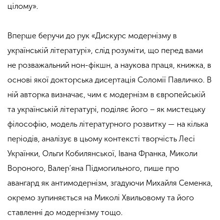
цілому».
Вперше беручи до рук «Дискурс модернізму в
українській літературі», слід розуміти, що перед вами
не розважальний нон-фікшн, а наукова праця, книжка, в
основі якої докторська дисертація Соломії Павличко. В
ній авторка визначає, чим є модернізм в європейській
та українській літературі, поділяє його – як мистецьку
філософію, модель літературного розвитку — на кілька
періодів, аналізує в цьому контексті творчість Лесі
Українки, Ольги Кобилянської, Івана Франка, Миколи
Вороного, Валер’яна Підмогильного, пише про
авангард як антимодернізм, згадуючи Михайля Семенка,
окремо зупиняється на Миколі Хвильовому та його
ставленні до модернізму тощо.