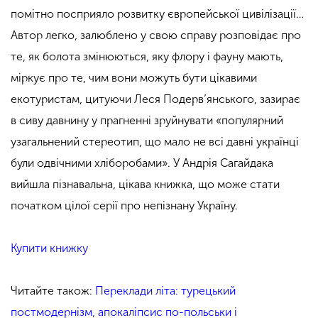
помітно посприяло розвитку європейської цивілізації…
Автор легко, залюблено у свою справу розповідає про
те, як болота змінюються, яку флору і фауну мають,
міркує про те, чим вони можуть бути цікавими
екотуристам, цитуючи Леся Подерв’янського, зазирає
в сиву давнину у прагненні зруйнувати «популярний
узагальнений стереотип, що мало не всі давні українці
були одвічними хліборобами». У Андрія Сагайдака
вийшла пізнавальна, цікава книжка, що може стати
початком цілої серії про непізнану Україну.
Купити книжку
Читайте також:
Переклади літа: турецький
постмодернізм, апокаліпсис по-польськи і