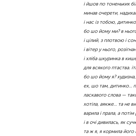
і йшов по тоненьких бі
минав очерети, надихан
і нас із тобою, дитин
бо шо йому ми? в нього
і цілий, з плотвою і с
і вітер у нього, розігн
і хліба шкуринка в кише
для всякого птаства. іт
бо шо йому я? худизна
ех, шо там, дитинко… п
ласкавого слова — тако
хотіла, аякже… та не в
варила і прала, а потім
і в очі дивилась, як су
та ж я, я кормила його і