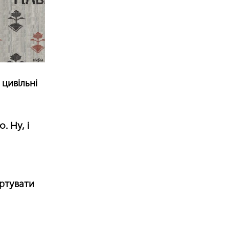
 цивільні
. Ну, і
ортувати