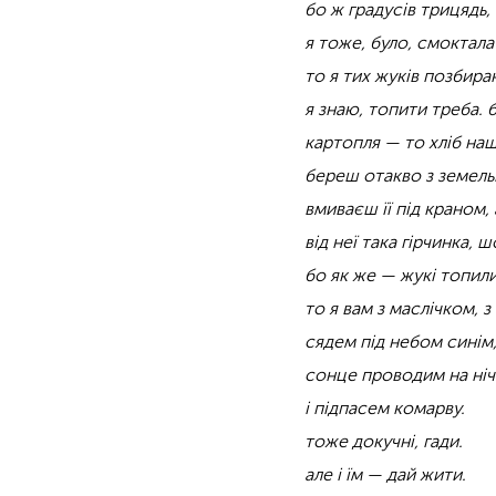
бо ж градусів трицядь,
я тоже, було, смоктала
то я тих жуків позбира
я знаю, топити треба. 
картопля — то хліб наш
береш отакво з земель
вмиваєш її під краном,
від неї така гірчинка, 
бо як же — жукі топили
то я вам з маслічком, 
сядем під небом синім
сонце проводим на ніч
і підпасем комарву.
тоже докучні, гади.
але і їм — дай жити.