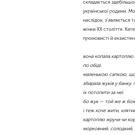
складається здебільшог
української родини. Мо
наслідок, з’являється 
жінки XX століття. Ка
промовисті й екзистенц
вона копала картоплю 
по обіді.
маленькою сапкою, що
збирала жуків у банку. 
їх потопити за неї.
бо жук — той же ж бож
і теж хоче жити, клятий
картоплю жручи чи кор
морковний, солодкий,