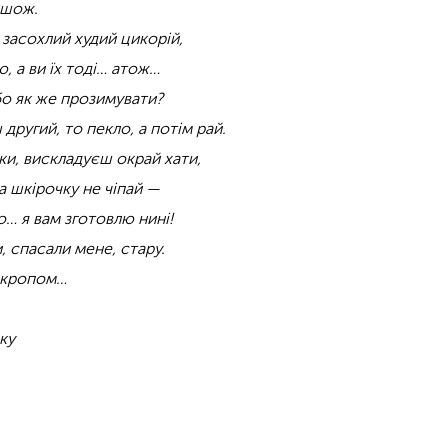
 шож.
 засохлий худий цикорій,
ю, а ви їх тоді… атож…
бо як же прозимувати?
 другий, то пекло, а потім рай.
ки, вискладуєш окрай хати,
 а шкірочку не чіпай —
шо… я вам зготовлю нині!
, спасали мене, стару.
з кропом…
,
ку