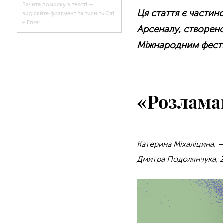
Бачите помилку в тексті —
Ця стаття є части
виділяйте фрагмент та тисніть Ctrl
+ Enter
Арсеналу, створен
Міжнародним фес
«Розлама
Катерина Міхаліцина. 
Дмитра Подолянчука, 2