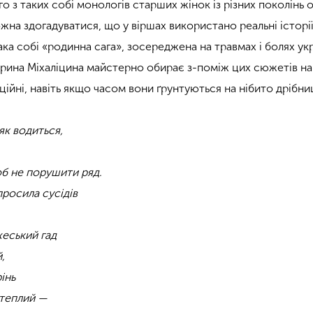
о з таких собі монологів старших жінок із різних поколінь о
жна здогадуватися, що у віршах використано реальні історії
така собі «родинна сага», зосереджена на травмах і болях ук
терина Міхаліцина майстерно обирає з-поміж цих сюжетів н
ійні, навіть якщо часом вони ґрунтуються на нібито дрібни
як водиться,
б не порушити ряд.
просила сусідів
еський гад
,
інь
 теплий —