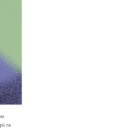
ою
ії та