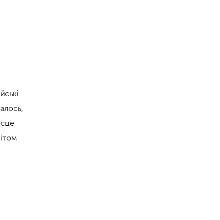
йські
валось,
ісце
вітом