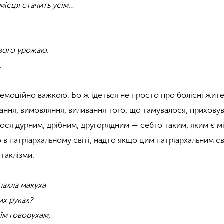
 місця стачить усім…
нóвого урожаю.
.
 емоційно важкою. Бо ж ідеться не просто про болісні жите
вання, вимовляння, виливання того, що тамувалося, прихову
ося дурним, дрібним, другорядним — себто таким, яким є м
 в патріархальному світі, надто якщо цим патріархальним с
таклізми.
пахла макуха
их руках?
оїм говорухам,