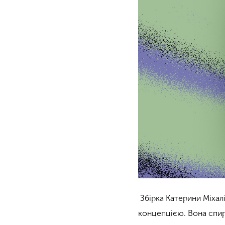
Збірка Катерини Міхал
концепцією. Вона спира