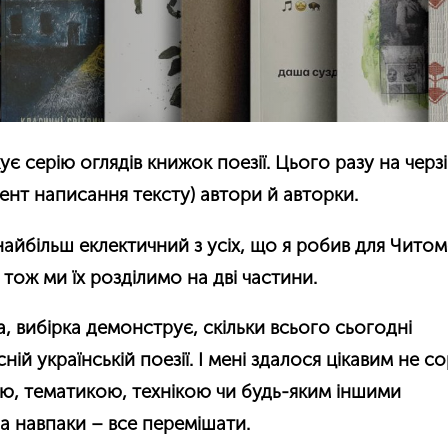
 серію оглядів книжок поезії. Цього разу на черзі
ент написання тексту) автори й авторки.
айбільш еклектичний з усіх, що я робив для Читомо
 тож ми їх розділимо на дві частини.
а, вибірка демонструє, скільки всього сьогодні
сній українській поезії. І мені здалося цікавим не с
ю, тематикою, технікою чи будь-яким іншими
а навпаки – все перемішати.