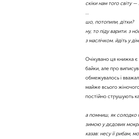
скіки нам того світу —
…
шо, потопили, дітки?
ну, то піду варити. з 
з маслічком. йдіть у дім
Очікувано ця книжка є
байки, але про випису
обмежувалось і вважал
майже всього жіночого
постійно струшують ка
а помниш, як солодко 
зимою у дєдових мокр
казав: несу її рибам, м