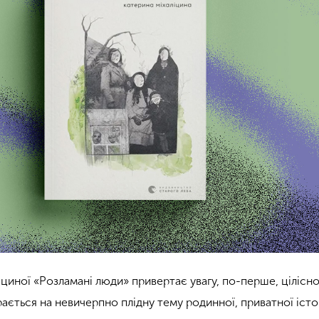
іциної «Розламані люди» привертає увагу, по-перше, цілісн
ється на невичерпно плідну тему родинної, приватної істор