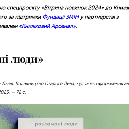
ною спецпроєкту «Вітрина новинок 2024» до Книж
ого за підтримки
Фундації ЗМІН
у партнерстві з
тивалем
«Книжковий Арсенал»
.
ні люди»
— Львів: Видавництво Старого Лева, художнє оформлення ав
023. — 72 с.