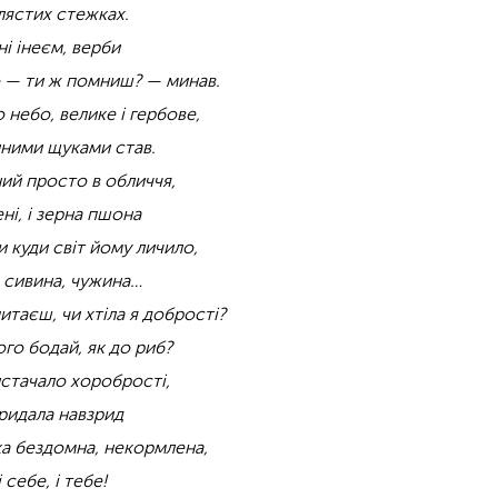
лястих стежках.
і інеєм, верби
ко — ти ж помниш? — минав.
 небо, велике і гербове,
онними щуками став.
аний просто в обличчя,
ні, і зерна пшона
и куди світ йому личило,
, сивина, чужина…
итаєш, чи хтіла я добрості?
го бодай, як до риб?
истачало хоробрості,
 ридала навзрид
чка бездомна, некормлена,
 себе, і тебе!