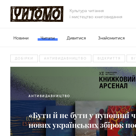
Культура читання
і мистецтво книговидання
Новини
Читати
Дивитися
Знайомитися
ДОБІРКИ
АНТИВИДАВНИЦТВО
ВІДКРИТТЯ
В
АНТИВИДАВНИЦТВО
«Бути й не бути у пуповині ч
нових українських збірок пое