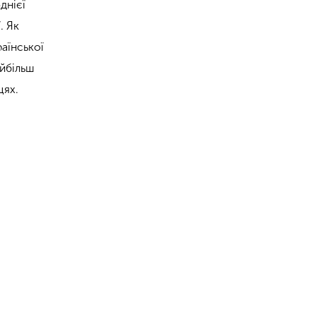
днієї
. Як
раїнської
айбільш
цях.