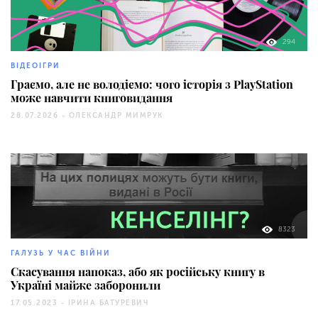
294
ВІДЕОІГРИ
Граємо, але не володіємо: чого історія з PlayStation
може навчити книговидання
28.07.2026 -
ОЛЕКСАНДР МИМРУК
8323
ГАЛУЗЬ У ЧАС ВІЙНИ
Скасування напоказ, або як російську книгу в
Україні майже заборонили
17.05.2023 -
ІРИНА БАТУРЕВИЧ