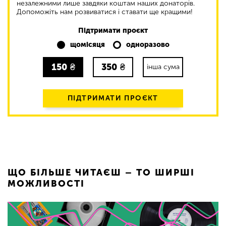
незалежними лише завдяки коштам наших донаторів.
Допоможіть нам розвиватися і ставати ще кращими!
Підтримати проєкт
щомісяця
одноразово
150
₴
350
₴
інша сума
ПІДТРИМАТИ ПРОЄКТ
ЩО БІЛЬШЕ ЧИТАЄШ – ТО ШИРШІ
МОЖЛИВОСТІ