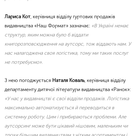
Лариса Кот
, керівниця відділу гуртових продажів
видавництва «Наш Формат» зазначає:
«В Україні немає
структур, яким можна було б віддати
книгорозповсюдження на
аутсорс
, тож віддають нам. У
нас налагоджена своя логістика, тому ми таких послуг
не потребуємо».
З нею погоджується
Наталя Коваль
, керівниця відділу
департаменту дитячої літератури видавництва «Ранок»:
«У нас у видавництві є свої відділи продажів. Логістика
максимально автоматизується й переводиться в
системну роботу. Цим і прибираються проблеми. Але
аутсорсинг може бути цікавий нішовим, маленьким чи
трохи більшим видавництвам з чітким асортиментом і