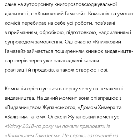
саме на аутсорсингу книгорозповсюджувальної
діяльності, є «
Книжковий Гамазей
». Компанія на умовах
комісії перебирає на себе усі роботи, пов’язані
з прийманням, обробкою, підготовкою, надсиланням і
супроводом замовлення. Одночасно «
Книжковий
Гамазей
» займається поширенням книжок видавництв-
партнерів через уже налагоджені канали
реалізації й продажів, а також створює нові.
Компанія орієнтується в першу чергу на незалежні
видавництва. На даний момент вона співпрацює з
«Видавництвом
Жупанського»
, «Домом Химер» та
«Залізним татом». Олексій
Жупанський
коментує:
«Улітку 2018-го року ми почали працювати із
«Книжковим
Гамазеєм»
. Це сервіс, заточений на