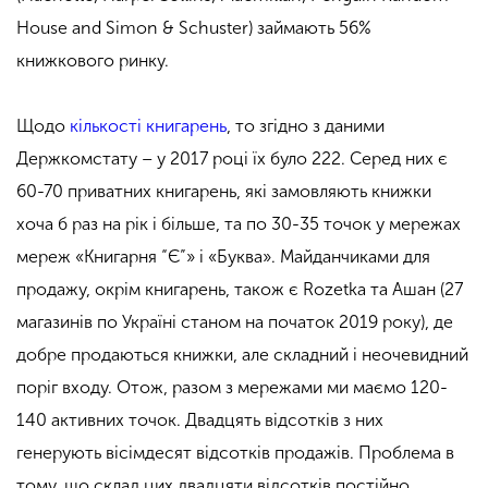
House and Simon & Schuster) займають 56%
книжкового ринку.
Щодо
кількості книгарень
, то згідно з даними
Держкомстату – у 2017 році їх було 222. Серед них є
60-70 приватних книгарень, які замовляють книжки
хоча б раз на рік і більше, та по 30-35 точок у мережах
мереж «Книгарня “Є”» і «Буква». Майданчиками для
продажу, окрім книгарень, також є Rozetka та Ашан (27
магазинів по Україні станом на початок 2019 року), де
добре продаються книжки, але складний і неочевидний
поріг входу. Отож, разом з мережами ми маємо 120-
140 активних точок. Двадцять відсотків з них
генерують вісімдесят відсотків продажів. Проблема в
тому, що склад цих двадцяти відсотків постійно