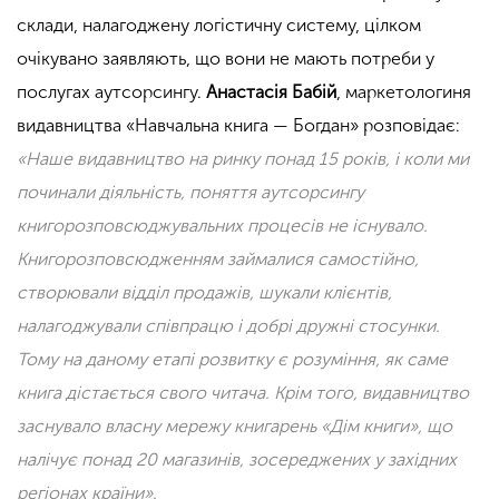
склади, налагоджену логістичну систему, цілком
очікувано заявляють, що вони не мають потреби у
послугах аутсорсингу.
Анастасія Бабій
, маркетологиня
видавництва «Навчальна книга — Богдан» розповідає:
«Наше видавництво на ринку понад 15 років, і коли ми
починали діяльність, поняття аутсорсингу
книгорозповсюджувальних процесів не існувало.
Книгорозповсюдженням займалися самостійно,
створювали відділ продажів, шукали клієнтів,
налагоджували співпрацю і добрі дружні стосунки.
Тому на даному етапі розвитку є розуміння, як саме
книга дістається свого читача. Крім того, видавництво
заснувало власну мережу книгарень «Дім книги», що
налічує понад 20 магазинів, зосереджених у західних
регіонах країни».