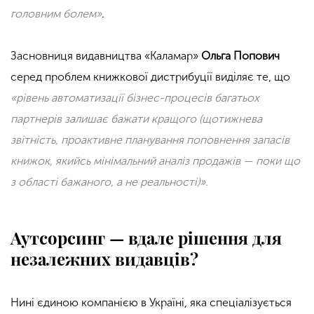
головним болем»
.
Засновниця видавництва «Каламар»
Ольга Попович
серед проблем книжкової дистрибуції виділяє те, що
«рівень автоматизації бізнес-процесів багатьох
партнерів залишає бажати кращого (щотижнева
звітність, проактивне планування поповнення запасів
книжок, якийсь мінімальний аналіз продажів — поки що
з області бажаного, а не реальності)».
Аутсорсинг — вдале рішення для
незалежних видавців?
Нині єдиною компанією в Україні, яка спеціалізується