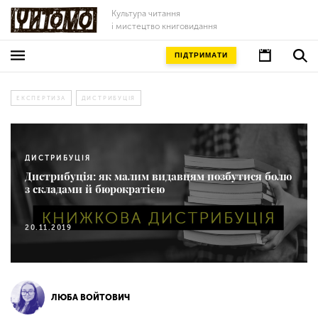
Культура читання
і мистецтво книговидання
ПІДТРИМАТИ
ЕКСПЕРТИЗА
ДИСТРИБУЦІЯ
ДИСТРИБУЦІЯ
Дистрибуція: як малим видавцям позбутися болю
з складами й бюрократією
20.11.2019
ЛЮБА ВОЙТОВИЧ