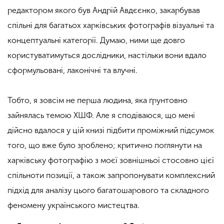
редактором якого був Андрій Авдєєнко, закарбував
спільні для багатьох харківських фотографів візуальні та
концептуальні категорії. Думаю, ними ще довго
користуватимуться дослідники, настільки вони вдало
сформульовані, лаконічні та влучні.
Тобто, я зовсім не перша людина, яка ґрунтовно
зайнялась темою ХШФ. Але я сподіваюся, що мені
дійсно вдалося у цій книзі підбити проміжний підсумок
того, що вже було зроблено; критично поглянути на
харківську фотографію з моєї зовнішньої стосовно цієї
спільноти позиції, а також запропонувати комплексний
підхід для аналізу цього багатошарового та складного
феномену українського мистецтва.