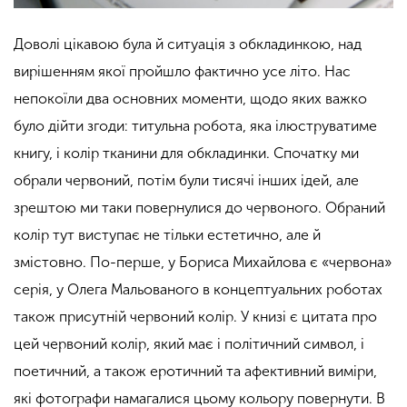
Доволі цікавою була й ситуація з обкладинкою, над
вирішенням якої пройшло фактично усе літо. Нас
непокоїли два основних моменти, щодо яких важко
було дійти згоди: титульна робота, яка ілюструватиме
книгу, і колір тканини для обкладинки. Спочатку ми
обрали червоний, потім були тисячі інших ідей, але
зрештою ми таки повернулися до червоного. Обраний
колір тут виступає не тільки естетично, але й
змістовно.
По-перше, у Бориса Михайлова є «червона»
серія, у Олега Мальованого в концептуальних роботах
також присутній червоний колір. У книзі є цитата про
цей червоний колір, який має і політичний символ, і
поетичний, а також еротичний та афективний виміри,
які фотографи намагалися цьому кольору повернути. В