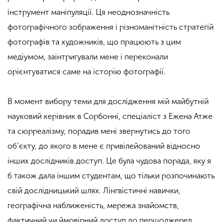
інструмент маніпуляції. Ця неоднозначність
фотографічного зображення і різноманітність стратегій
фотографів та художників, що працюють з цим
медіумом, заінтригували мене і переконали
орієнтуватися саме на історію фотографії.
В момент вибору теми для дослідження мій майбутній
науковий керівник в Сорбонні, спеціаліст з Ежена Атже
та сюрреалізму, порадив мені звернутись до того
об’єкту, до якого в мене є привілейований відносно
інших дослідників доступ. Це була чудова порада, яку я
б також дала іншим студентам, що тільки розпочинають
свій дослідницький шлях. Лінгвістичні навички,
географічна наближеність, мережа знайомств,
фактичний чи ймовірний доступ до першоджерел