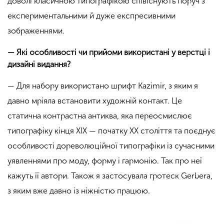
доволі класичною типографікою співіснують поруч з
експериментальними й дуже експресивними
зображеннями.
— Які особливості чи прийоми використані у верстці і
дизайні видання?
— Для набору використано шрифт Kazimir, з яким я
давно мріяла встановити художній контакт. Це
статична контрастна антиква, яка переосмислює
типографіку кінця ХІХ — початку ХХ століття та поєднує
особливості дореволюційної типографіки із сучасними
уявленнями про моду, форму і гармонію. Так про неї
кажуть її автори. Також я застосувала гротеск Gerbera,
з яким вже давно із ніжністю працюю.