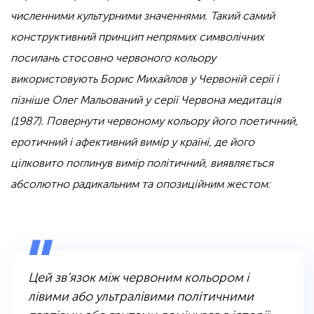
численними культурними значеннями. Такий самий
конструктивний принцип непрямих символічних
посилань стосовно червоного кольору
використовують Борис Михайлов у
Червоній серії
і
пізніше Олег Мальований у серії
Червона медитація
(1987). Повернути червоному кольору його поетичний,
еротичний і афективний вимір у країні, де його
цілковито поглинув вимір політичний, виявляється
абсолютно радикальним та опозиційним жестом:
Цей зв’язок між червоним кольором і
лівими або ультралівими політичними