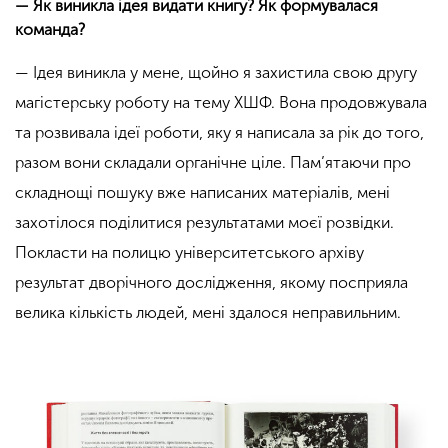
— Як виникла ідея видати книгу? Як формувалася
команда?
— Ідея виникла у мене, щойно я захистила свою другу
магістерську роботу на тему ХШФ. Вона продовжувала
та розвивала ідеї роботи, яку я написала за рік до того,
разом вони складали органічне ціле. Пам’ятаючи про
складнощі пошуку вже написаних матеріалів, мені
захотілося поділитися результатами моєї розвідки.
Покласти на полицю університетського архіву
результат дворічного дослідження, якому посприяла
велика кількість людей, мені здалося неправильним.