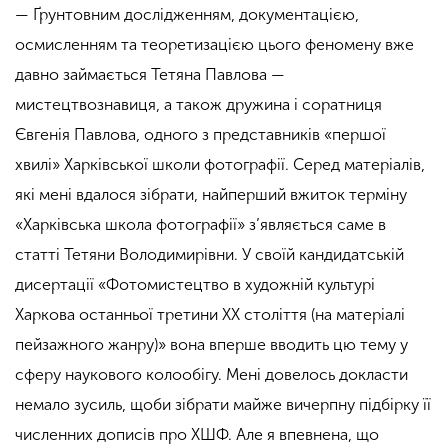
— Ґрунтовним дослідженням, документацією,
осмисленням та теоретизацією цього феномену вже
давно займається Тетяна Павлова —
мистецтвознавиця, а також дружина і соратниця
Євгенія Павлова, одного з представників «першої
хвилі» Харківської школи фотографії. Серед матеріалів,
які мені вдалося зібрати, найперший вжиток терміну
«Харківська школа фотографії» з’являється саме в
статті Тетяни Володимирівни. У своїй кандидатській
дисертації «Фотомистецтво в художній культурі
Харкова останньої третини ХХ століття (на матеріалі
пейзажного жанру)» вона вперше вводить цю тему у
сферу наукового колообігу. Мені довелось докласти
немало зусиль, щоби зібрати майже вичерпну підбірку її
численних дописів про ХШФ. Але я впевнена, що