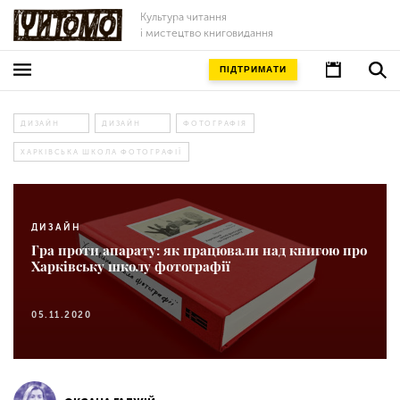
Культура читання
і мистецтво книговидання
ПІДТРИМАТИ
ДИЗАЙН
ДИЗАЙН
ФОТОГРАФІЯ
ХАРКІВСЬКА ШКОЛА ФОТОГРАФІЇ
ДИЗАЙН
Гра проти апарату: як працювали над книгою про
Харківську школу фотографії
05.11.2020