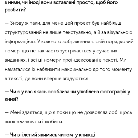
з ними, чи іноді вони вставлені просто, щоб його
розбити?
— Знову ж таки, для мене цей проєкт був найбільш
структурований не лише текстуально, а й за візуальною
інформацією. У кожного зображення є свій порядковий
номер, що не так часто зустрічається у сучасних
виданнях, і всі ці номери проіндексовані в тексті. Ми
намагалися їх наблизити максимально до того моменту
в тексті, де вони вперше згадуються.
— Чи є у вас якась особлива чи улюблена фотографія у
книзі?
— Мені здається, що я поки що не дозволяла собі щось
виокремлювати і любити.
— Чи втілений якимись чином у книжці