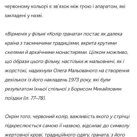
червоному кольорі є зв’язок між грою і апаратом, які
закладені у назві.
«Вірменія у фільмі «Колір граната» постає як далека
країна з таємничими традиціями, вкрита крутими
скелями й архаїчними монастирями. Цілком можливо,
що óбрази цього фільму, настільки ж мальовничі, як і
жорстокі, надихнули Олега Мальованого на створення
декількох із його накладень 1973 року, які були
результатом їхньої спільної з Борисом Михайловим
поїздки (іл. 77–78).
Окрім того, червоний колір, важливість якого у стрічці
підкреслюється самою її назвою, відсилає до символу
жертовної крові, традиційного одягу, граната, з його