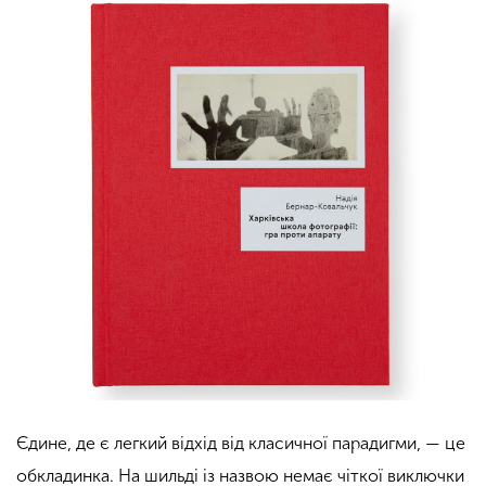
Єдине, де є легкий відхід від класичної парадигми, — це
обкладинка. На шильді із назвою немає чіткої виключки