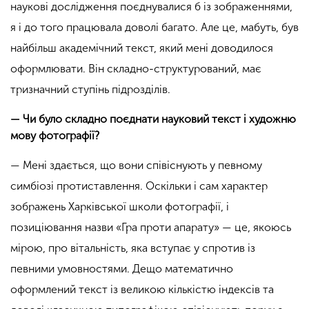
наукові дослідження поєднувалися б із зображеннями,
я і до того працювала доволі багато. Але це, мабуть, був
найбільш академічний текст, який мені доводилося
оформлювати. Він складно-структурований, має
тризначний ступінь підрозділів.
— Чи було складно поєднати науковий текст і художню
мову фотографії?
— Мені здається, що вони співіснують у певному
симбіозі протиставлення. Оскільки і сам характер
зображень Харківської школи фотографії, і
позиціювання назви «Гра проти апарату» — це, якоюсь
мірою, про вітальність, яка вступає у спротив із
певними умовностями. Дещо математично
оформлений текст із великою кількістю індексів та