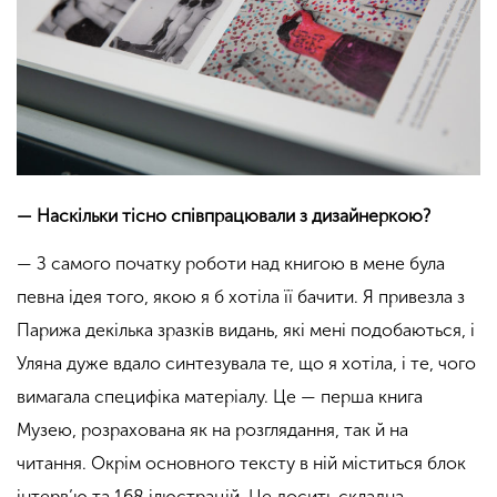
— Наскільки тісно співпрацювали з дизайнеркою?
— З самого початку роботи над книгою в мене була
певна ідея того, якою я б хотіла її бачити. Я привезла з
Парижа декілька зразків видань, які мені подобаються, і
Уляна дуже вдало синтезувала те, що я хотіла, і те, чого
вимагала специфіка матеріалу. Це — перша книга
Музею, розрахована як на розглядання, так й на
читання. Окрім основного тексту в ній міститься блок
інтерв’ю та 168 ілюстрацій. Це досить складна