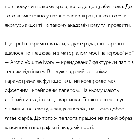
по лівому чи правому краю, вона дещо драбинкова. До
того ж змістовно у назві є слово «гра», і її хотілося в
якомусь акценті на такому академічному тлі проявити.
Ще треба окремо сказати, я дуже рада, що нарешті
вдалося попрацювати з матеріалом моєї паперової мрії
— Arctic Volume Ivory — крейдований фактурний папір з
теплим відтінком. Він дуже вдалий за своїми
параметрами як функціональний компроміс між
офсетним і крейдовим папером. На ньому мають
добрий вигляд і текст, і картинки. Теплота полегшує
сприйняття тексту, а завдяки крейді на нього добре
лягає фарба. До того ж теплота працює на такий образ
класичної типографіки і академічності.