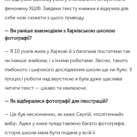
феномену ХШФ. Завдяки тексту книжки я відкрила для
себе нові сюжети з цього приводу.
— Ви раніше взаємодіяли з Харківською школою
фотографії?
— Я 10 років жила у Харкові й з багатьма постатями так
чи інакше знайома, і з їхніми роботами. Звісно, такого
глибокого і широкого дослідження школи ще не було. У
процесі роботи над версткою я була дуже щаслива
читати текст — цікаво та хвилююче.
— Як відбиралися фотографії для ілюстрацій?
— Це був нескінченно, як каже Сергій, «політичний»
вибір. Адже у книзі представлено багато фотографів,
історія школи мала бути подана у всій її