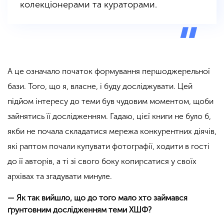
колекціонерами та кураторами.
А це означало початок формування першоджерельної
бази. Того, що я, власне, і буду досліджувати. Цей
підйом інтересу до теми був чудовим моментом, щоби
зайнятись її дослідженням. Гадаю, цієї книги не було б,
якби не почала складатися мережа конкурентних діячів,
які раптом почали купувати фотографії, ходити в гості
до її авторів, а ті зі свого боку копирсатися у своїх
архівах та згадувати минуле.
— Як так вийшло, що до того мало хто займався
ґрунтовним дослідженням теми ХШФ?