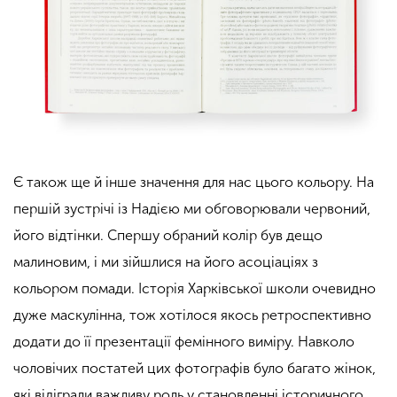
Є також ще й інше значення для нас цього кольору. На
першій зустрічі із Надією ми обговорювали червоний,
його відтінки. Спершу обраний колір був дещо
малиновим, і ми зійшлися на його асоціаціях з
кольором помади. Історія Харківської школи очевидно
дуже маскулінна, тож хотілося якось ретроспективно
додати до її презентації фемінного виміру. Навколо
чоловічих постатей цих фотографів було багато жінок,
які відіграли важливу роль у становленні історичного