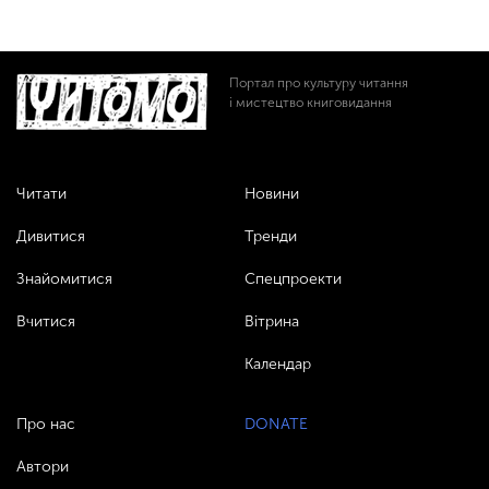
Портал про культуру читання
і мистецтво книговидання
Читати
Новини
Дивитися
Тренди
Знайомитися
Спецпроекти
Вчитися
Вітрина
Календар
Про нас
DONATE
Автори