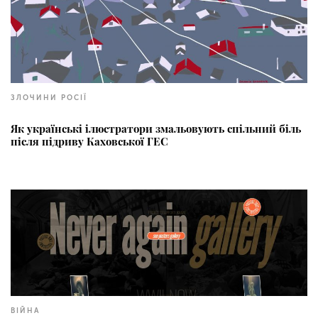
ЗЛОЧИНИ РОСІЇ
Як українські ілюстратори змальовують спільний біль
після підриву Каховської ГЕС
ВІЙНА