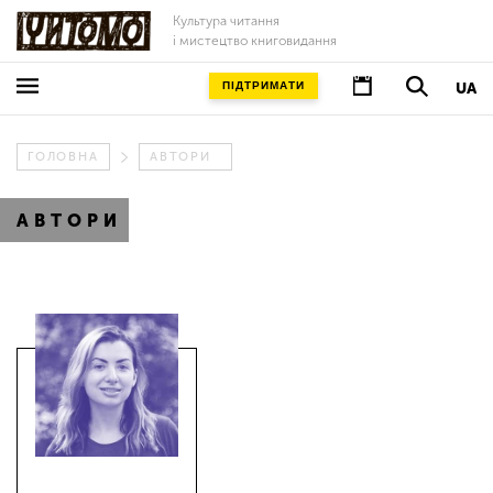
Культура читання
і мистецтво книговидання
ПІДТРИМАТИ
UA
ГОЛОВНА
АВТОРИ
АВТОРИ