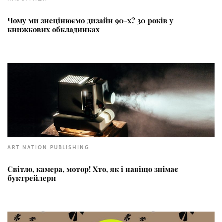
Чому ми знецінюємо дизайн 90-х? 30 років у
книжкових обкладинках
ART NATION PUBLISHING
Світло, камера, мотор! Хто, як і навіщо знімає
буктрейлери