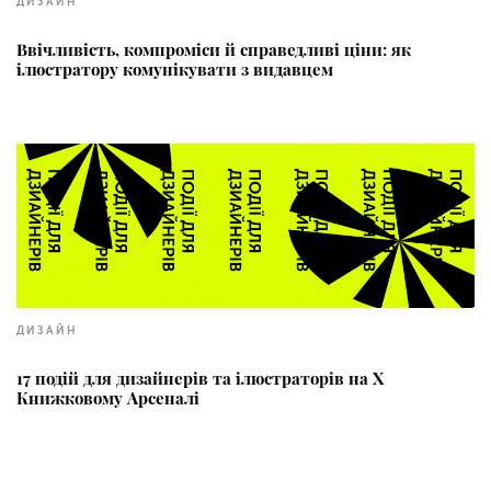
ДИЗАЙН
Ввічливість, компроміси й справедливі ціни: як
ілюстратору комунікувати з видавцем
ДИЗАЙН
17 подій для дизайнерів та ілюстраторів на X
Книжковому Арсеналі