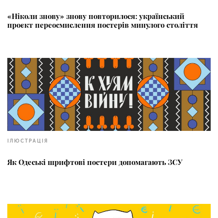
«Ніколи знову» знову повторилося: український
проєкт переосмислення постерів минулого століття
ІЛЮСТРАЦІЯ
Як Одеські шрифтові постери допомагають ЗСУ