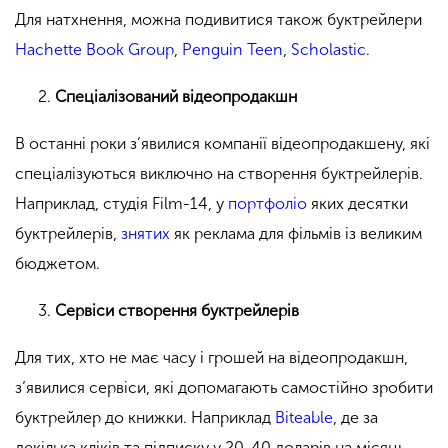
Для натхнення, можна подивитися також буктрейлери
Hachette Book Group
,
Penguin Teen
,
Scholastic
.
Спеціалізований відеопродакшн
В останні роки з’явилися компанії відеопродакшену, які
спеціалізуються виключно на створення буктрейлерів.
Наприклад, студія Film-14, у
портфоліо
яких десятки
буктрейлерів,
знятих
як реклама для фільмів із великим
бюджетом.
Сервіси створення буктрейлерів
Для тих, хто не має часу і грошей на відеопродакшн,
з’явилися сервіси, які допомагають самостійно зробити
буктрейлер до книжки. Наприклад
Biteable
, де за
декілька кліків та підписку у 20-40 доларів на місяць