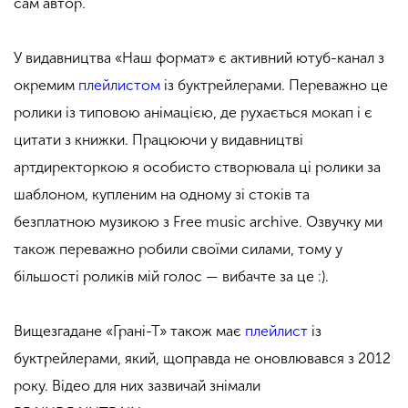
сам автор.
У видавництва «Наш формат» є активний ютуб-канал з
окремим
плейлистом
із буктрейлерами. Переважно це
ролики із типовою анімацією, де рухається мокап і є
цитати з книжки. Працюючи у видавництві
артдиректоркою я особисто створювала ці ролики за
шаблоном, купленим на одному зі стоків та
безплатною музикою з Free music archive. Озвучку ми
також переважно робили своїми силами, тому у
більшості роликів мій голос — вибачте за це :).
Вищезгадане «Грані-Т» також має
плейлист
із
буктрейлерами, який, щоправда не оновлювався з 2012
року. Відео для них зазвичай знімали