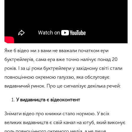
Яке б відео ми з вами не вважали початком ери
буктрейлерів, сама ера вже точно налічує понад 20
років. І за ці роки буктрейлери у західному світі стали
повноцінною окремою галуззю, яка обслуговує
видавничий ринок. Про це сигналізує декілька речей:
У видавництв є відеоконтент
Знімати відео про книжки стало нормою. У всіх
великих видавництв є свій канал на ютуб, який виконує
роль повноцінного окремого медіа, а не лише