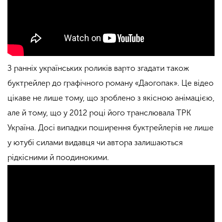
З ранніх українських роликів варто згадати також
буктрейлер до графічного роману «Даогопак». Це відео
цікаве не лише тому, що зроблено з якісною анімацією,
але й тому, що у 2012 році його транслювала ТРК
Україна. Досі випадки поширення буктрейлерів не лише
у ютубі силами видавця чи автора залишаються
рідкісними й поодинокими.