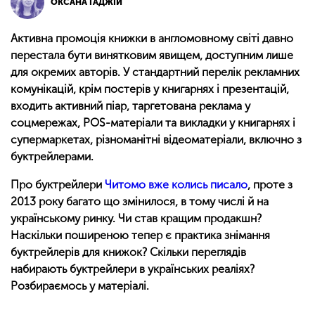
ОКСАНА ГАДЖІЙ
Активна промоція книжки в англомовному світі давно
перестала бути винятковим явищем, доступним лише
для окремих авторів. У стандартний перелік рекламних
комунікацій, крім постерів у книгарнях і презентацій,
входить активний піар, таргетована реклама у
соцмережах, POS-матеріали та викладки у книгарнях і
супермаркетах, різноманітні відеоматеріали, включно з
буктрейлерами.
Про буктрейлери
Читомо вже колись писало
, проте з
2013 року багато що змінилося, в тому числі й на
українському ринку. Чи став кращим продакшн?
Наскільки поширеною тепер є практика знімання
буктрейлерів для книжок? Скільки переглядів
набирають буктрейлери в українських реаліях?
Розбираємось у матеріалі.