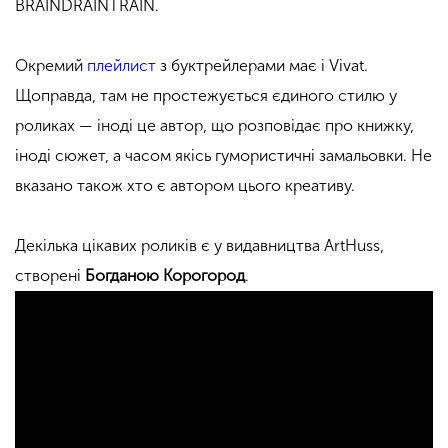
BRAINDRAINTRAIN.
Окремий
плейлист
з буктрейлерами має і Vivat.
Щоправда, там не простежується єдиного стилю у
роликах — іноді це автор, що розповідає про книжку,
іноді сюжет, а часом якісь гумористичні замальовки. Не
вказано також хто є автором цього креативу.
Декілька цікавих роликів є у видавництва ArtHuss,
створені
Богданою Корогород
.