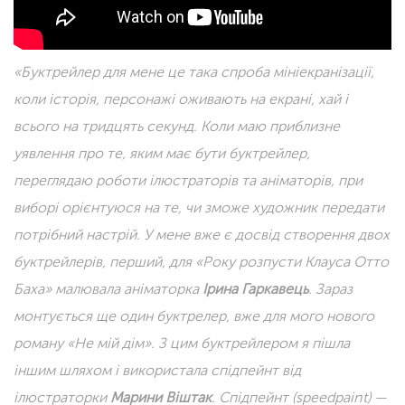
«Буктрейлер для мене це така спроба мініекранізації,
коли історія, персонажі оживають на екрані, хай і
всього на тридцять секунд. Коли маю приблизне
уявлення про те, яким має бути буктрейлер,
переглядаю роботи ілюстраторів та аніматорів, при
виборі орієнтуюся на те, чи зможе художник передати
потрібний настрій. У мене вже є досвід створення двох
буктрейлерів, перший, для «Року розпусти Клауса Отто
Баха» малювала аніматорка
Ірина Гаркавець
. Зараз
монтується ще один буктрелер, вже для мого нового
роману «Не мій дім». З цим буктрейлером я пішла
іншим шляхом і використала спідпейнт від
ілюстраторки
Марини Віштак
. Спідпейнт (speedpaint) —