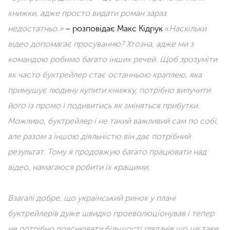
книжки, адже просто видати роман зараз
недостатнь
о.»
– розповідає Макс Кідрук
«
Наскільки
відео допомагає просуванню? Хтозна, адже ми з
командою робимо багато інших речей. Щоб зрозуміти
як часто буктрейлер стає останньою краплею, яка
примушує людину купити книжку, потрібно вилучити
його із промо і подивитись як зміняться прибутки.
Можливо, буктрейлер і не такий важливий сам по собі,
але разом з іншою діяльністю він дає потрібний
результат. Тому я продовжую багато працювати над
відео, намагаюся робити їх кращими.
Взагалі добре, що український ринок у плані
буктрейлерів дуже швидко проеволюціонував і тепер
не потрібно пояснювати більшості глядачів що це таке