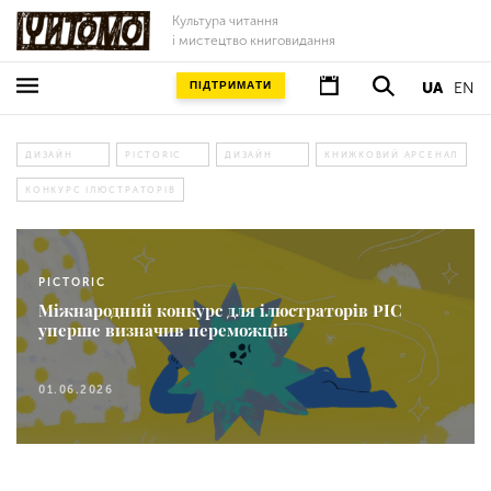
Культура читання
і мистецтво книговидання
ПІДТРИМАТИ
UA
EN
ДИЗАЙН
PICTORIC
ДИЗАЙН
КНИЖКОВИЙ АРСЕНАЛ
КОНКУРС ІЛЮСТРАТОРІВ
PICTORIC
Міжнародний конкурс для ілюстраторів PIC
уперше визначив переможців
01.06.2026