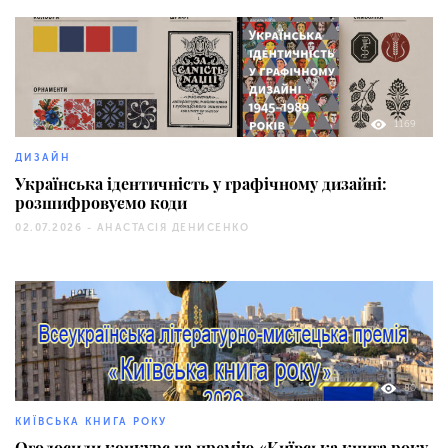
1169
ДИЗАЙН
Українська ідентичність у графічному дизайні:
розшифровуємо коди
02.07.2026 -
АНАСТАСІЯ ДЕНИСЕНКО
80
КИЇВСЬКА КНИГА РОКУ
Оголосили конкурс на премію «Київська книга року