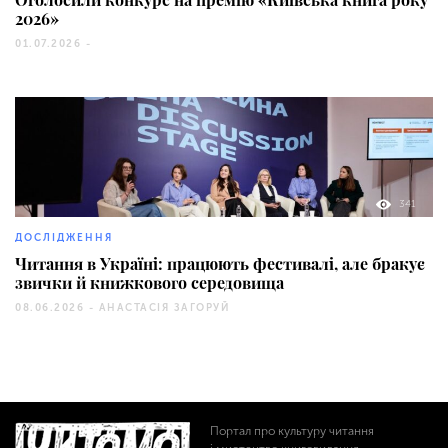
2026»
01.07.2026 -
341
ДОСЛІДЖЕННЯ
Читання в Україні: працюють фестивалі, але бракує
звички й книжкового середовища
08.06.2026 -
АНАСТАСІЯ ЗАГОРУЙ
Портал про культуру читання