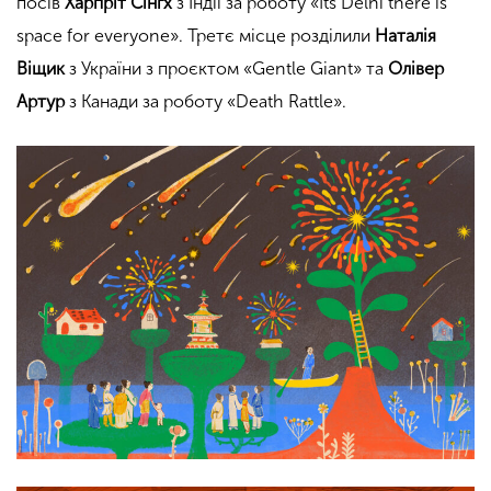
посів
Харпріт Сінгх
з Індії за роботу «Its Delhi there is
space for everyone». Третє місце розділили
Наталія
Віщик
з України з проєктом «Gentle Giant» та
Олівер
Артур
з Канади за роботу «Death Rattle».