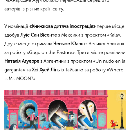
Міжнародне журі обрало переможців серед 873
авторів із різних країн світу.
У номінації
«Книжкова дитяча ілюстрація»
перше місце
здобув
Луїс Сан Вісенте
з Мексики з проєктом «Kala».
Друге місце отримала
Ченьюе Юань
із Великої Британії
за роботу «Gugu on the Pasture». Третє місце розділили
Наталія Агуерре
з Аргентини з проєктом «Un nudo en la
garganta» та
Хсі Хуей Лінь
із Тайваню за роботу «Where
is Mr. MOON?».