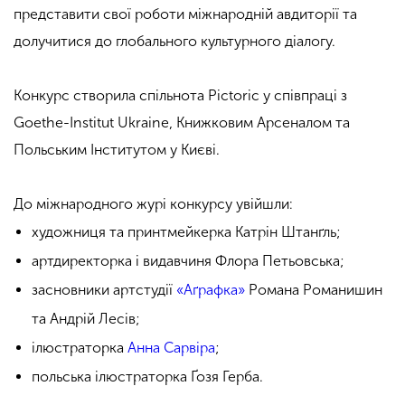
представити свої роботи міжнародній авдиторії та
долучитися до глобального культурного діалогу.
Конкурс створила спільнота Pictoric у співпраці з
Goethe-Institut Ukraine, Книжковим Арсеналом та
Польським Інститутом у Києві.
До міжнародного журі конкурсу увійшли:
художниця та принтмейкерка Катрін Штанґль;
артдиректорка і видавчиня Флора Петьовська;
засновники артстудії
«Аґрафка»
Романа Романишин
та Андрій Лесів;
ілюстраторка
Анна Сарвіра
;
польська ілюстраторка Ґозя Герба.