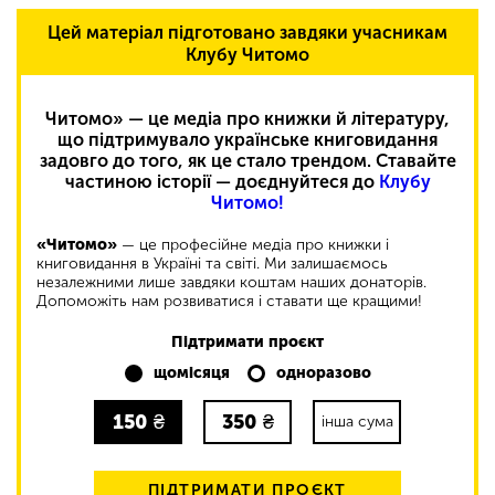
Цей матеріал підготовано завдяки учасникам
Клубу Читомо
Читомо» — це медіа про книжки й літературу,
що підтримувало українське книговидання
задовго до того, як це стало трендом. Ставайте
частиною історії — доєднуйтеся до
Клубу
Читомо!
«Читомо»
— це професійне медіа про книжки і
книговидання в Україні та світі. Ми залишаємось
незалежними лише завдяки коштам наших донаторів.
Допоможіть нам розвиватися і ставати ще кращими!
Підтримати проєкт
щомісяця
одноразово
150
₴
350
₴
інша сума
ПІДТРИМАТИ ПРОЄКТ