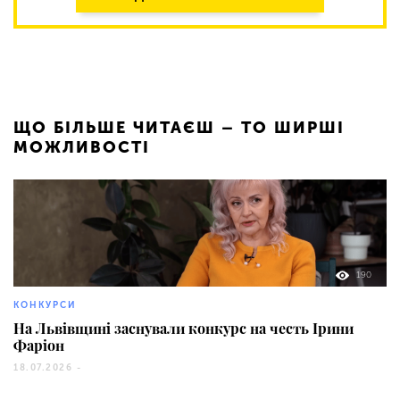
ЩО БІЛЬШЕ ЧИТАЄШ – ТО ШИРШІ
МОЖЛИВОСТІ
190
КОНКУРСИ
На Львівщині заснували конкурс на честь Ірини
Фаріон
18.07.2026 -