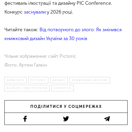
фестиваль ілюстрації та дизайну PIC Conference.
Конкурс
заснували
у 2026 році.
Читайте також:
Від потворного до злого: Як змінився
книжковий дизайн України за 30 років
Чільне зображення: сайт Pictoric
Фото: Артем Галкін
ДИВИТИСЯ
PICTORIC
ДИЗАЙН
КНИЖКОВИЙ АРСЕНАЛ
КОНКУРС ІЛЮСТРАТОРІВ
КОНКУРСИ
ПОДІЛИТИСЯ У СОЦМЕРЕЖАХ