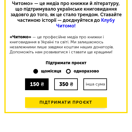
Читомо» — це медіа про книжки й літературу,
що підтримувало українське книговидання
задовго до того, як це стало трендом. Ставайте
частиною історії — доєднуйтеся до
Клубу
Читомо!
«Читомо»
— це професійне медіа про книжки і
книговидання в Україні та світі. Ми залишаємось
незалежними лише завдяки коштам наших донаторів.
Допоможіть нам розвиватися і ставати ще кращими!
Підтримати проєкт
щомісяця
одноразово
150
₴
350
₴
інша сума
ПІДТРИМАТИ ПРОЄКТ