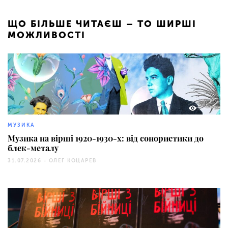
ЩО БІЛЬШЕ ЧИТАЄШ – ТО ШИРШІ
МОЖЛИВОСТІ
1704
МУЗИКА
Музика на вірші 1920-1930-х: від сонористики до
блек-металу
31.07.2026 -
ОЛЕГ КОЦАРЕВ