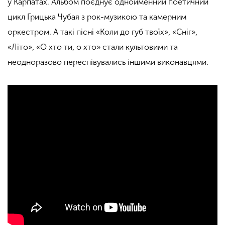
у Карпатах. Альбом поєднує однойменний поетичний
цикл Грицька Чубая з рок-музикою та камерним
оркестром. А такі пісні «Коли до губ твоїх», «Сніг»,
«Літо», «О хто ти, о хто» стали культовими та
неодноразово переспівувались іншими виконавцями.