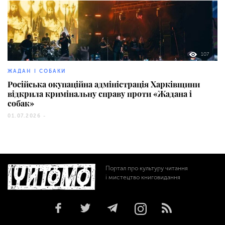
107
ЖАДАН І СОБАКИ
Російська окупаційна адміністрація Харківщини
відкрила кримінальну справу проти «Жадана і
собак»
01.07.2026 -
Портал про культуру читання
і мистецтво книговидання