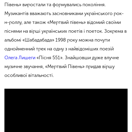
Півень» виростали та формувались покоління.
Музикантів вважають засновниками українського рок-
н-роллу, але також «Мертвий півень» відомий своїми
піснями на вірші українських поетів і поеток. Зокрема в
альбомі «Шабадабада» 1998 року можна почути
однойменний трек на одну з найвідоміших поезій
Олега Лишеги
«Пісня 551». Знайшовши дуже влучне
музичне звучання, «Мертвий Півень» придав віршу
особливої вітальності.