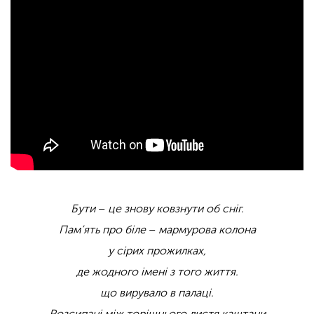
Бути
–
це знову ковзнути об сніг.
Пам’ять про біле
–
мармурова колона
у сірих прожилках,
де жодного імені з того життя.
що вирувало в палаці.
Розсипані між торішнього листя каштани