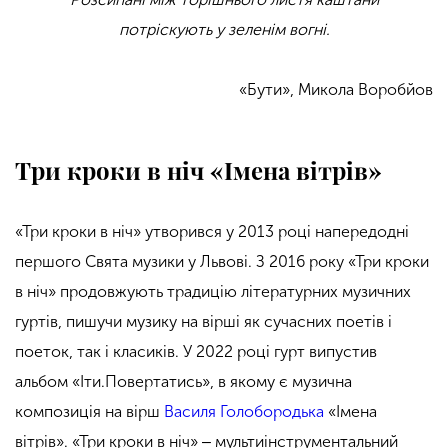
потріскують у зеленім вогні.
«Бути», Микола Воробйов
Три кроки в ніч «Імена вітрів»
«Три кроки в ніч» утворився у 2013 році напередодні
першого Свята музики у Львові. З 2016 року «Три кроки
в ніч» продовжують традицію літературних музичних
гуртів, пишучи музику на вірші як сучасних поетів і
поеток, так і класиків. У 2022 році гурт випустив
альбом «Іти.Повертатись», в якому є музична
композиція на вірш
Василя Голобородька
«Імена
вітрів». «Три кроки в ніч» ‒ мультиінструментальний