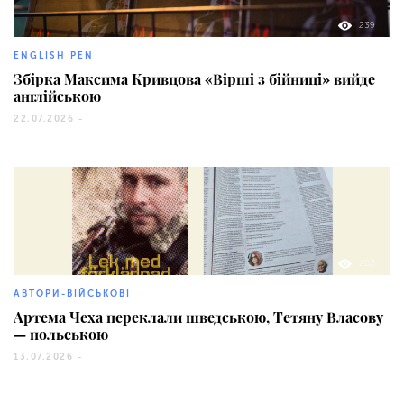
239
ENGLISH PEN
Збірка Максима Кривцова «Вірші з бійниці» вийде
англійською
22.07.2026 -
202
АВТОРИ-ВІЙСЬКОВІ
Артема Чеха переклали шведською, Тетяну Власову
— польською
13.07.2026 -