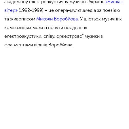
академічну електроакустичну музику в Україні.
«Числа і
вітер»
(1992-1999) – це опера-мультимедіа за поезією
та живописом
Миколи Воробйова
. У шістьох музичних
композиціях можна почути поєднання
електроакустики, співу, оркестрової музики з
фрагментами віршів Воробйова.