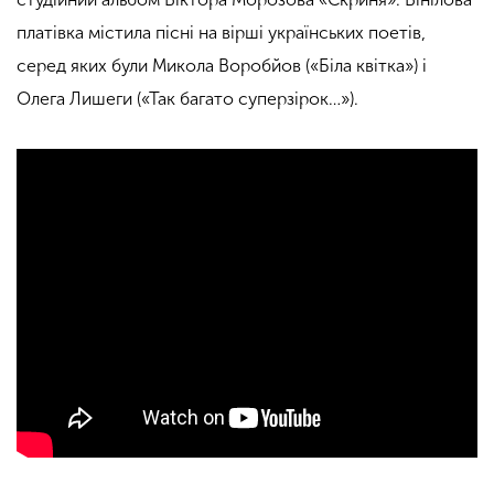
платівка містила пісні на вірші українських поетів,
серед яких були Микола Воробйов («Біла квітка») і
Олега Лишеги («Так багато суперзірок…»).