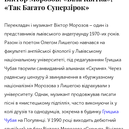
«Так Багато Суперзірок»
Перекладач і музикант Віктор Морозов ‒ один із
представників львівського андеграунду 1970-их років.
Разом із поетом Олегом Лишегою навчався на
факультеті англійської філології у Львівському
національному університеті, під редагуванням Грицька
Чубая творили самвидавний альманах «Скриня». Через
радянську цензуру й звинувачення в «буржуазному
націоналізмі» Морозова з Лишегою відрахували з
університету. Однак, музикант продовжував писати
пісні в «мистецькому підпіллі», часто виконуючи їх у
колі друзів та однодумців, зокрема в будинку
Грицька
Чубая
на Погулянці. У 1990 році виходить дебютний
студійний альбом Віктора Морозова «Скриня». Вінілова