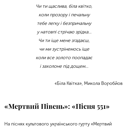
Чи ти щаслива, біла квітко,
коли прозору і печальну
тебе легку і безпричальну
у натовпі стрічаю зрідка…
Чи ти іще мене згадаєш,
чи ми зустрінемось іще
коли все золото поопадає
і захолоне під дощем…
«Біла Квітка», Микола Воробйов
«Мертвий Півень»: «Пісня 551»
На піснях культового українського гурту «Мертвий