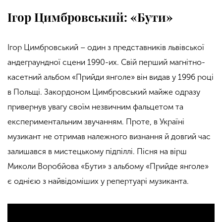
Ігор Цимбровський: «Бути»
Ігор Цимбровський – один з представників львівської
андеграундної сцени 1990-их. Свій перший магнітно-
касетний альбом «Прийди янголе» він видав у 1996 році
в Польщі. Закордоном Цимбровський майже одразу
привернув увагу своїм незвичним фальцетом та
експериментальним звучанням. Проте, в Україні
музикант не отримав належного визнання й довгий час
залишався в мистецькому підпіллі. Пісня на вірш
Миколи Воробйова «Бути» з альбому «Прийде янголе»
є однією з найвідоміших у репертуарі музиканта.