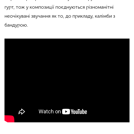
гурт, тож у композиції поєднуються різноманітні
неочікувані звучання як то, до прикладу, калімби з
бандурою.