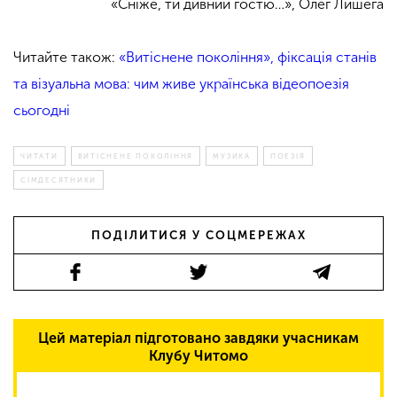
«Сніже, ти дивний гостю…», Олег Лишега
Читайте також:
«Витіснене покоління», фіксація станів
та візуальна мова: чим живе українська відеопоезія
сьогодні
ЧИТАТИ
ВИТІСНЕНЕ ПОКОЛІННЯ
МУЗИКА
ПОЕЗІЯ
СІМДЕСЯТНИКИ
ПОДІЛИТИСЯ У СОЦМЕРЕЖАХ
Цей матеріал підготовано завдяки учасникам
Клубу Читомо