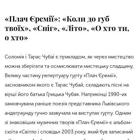
«Плач Єремії»: «Коли до губ
твоїх», «Сніг», «Літо», «О хто ти,
о хто»
Соломія і Тарас Чубаї є прикладом, як через мистецтво
можна зберігати та осмислювати мистецьку спадщину.
Велику частину репертуару гурту «Плач Єремії»,
засновником якого є Тарас Чубай, складають пісні на
вірші його батька Грицька Чубая. Наприкінці 1990-их
замовчувана раніше поезія представника Львівського
андеграунду гучно зазвучала на виступах гурту. Одним
зі знаковіших музичних творів «Плач Єремії» є альбом-
сюїта «Світло і сповідь» 2003 року, який був записаний