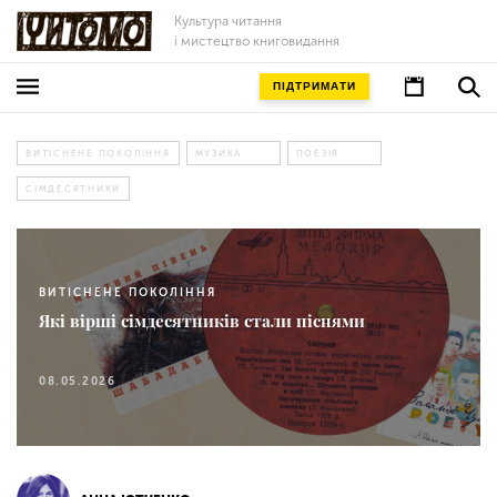
Культура читання
і мистецтво книговидання
ПІДТРИМАТИ
ВИТІСНЕНЕ ПОКОЛІННЯ
МУЗИКА
ПОЕЗІЯ
СІМДЕСЯТНИКИ
ВИТІСНЕНЕ ПОКОЛІННЯ
Які вірші сімдесятників стали піснями
08.05.2026