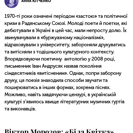
АННА ЮТЧЕНКО
1970-ті роки означені періодом «застою» та політичної
кризи в Радянському Союзі. Молоді поети й поетки, які
дебютували в Україні в цей час, мали непросту долю. Їх
звинувачували в «буржуазному націоналізмі»,
відраховували з університету, забороняли друкуватись
та витісняли з тодішнього культурного контексту.
Впорядковуючи поетичну антологію у 2008 році,
письменник Іван Андрусяк назвав покоління
сімдесятників «витісненим». Однак, попри заборону
друку, ця поезія знаходила способи звучати та
поширюватись в інших формах, зокрема піснях.
Можливо, навіть завдячуючи цензурі, в українській
культурі з’явилось явище літературних музичних гуртів
та виконавців.
Віктор Морозов: «Біла Квітка»,