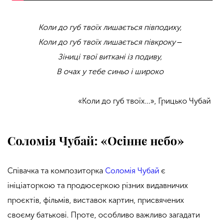
Коли до губ твоїх лишається півподиху,
Коли до губ твоїх лишається півкроку ‒
Зіниці твої виткані із подиву,
В очах у тебе синьо і широко
«Коли до губ твоїх…», Грицько Чубай
Соломія Чубай: «Осіннє небо»
Співачка та композиторка
Соломія Чубай
є
ініціаторкою та продюсеркою різних видавничих
проєктів, фільмів, виставок картин, присвячених
своєму батькові. Проте, особливо важливо загадати