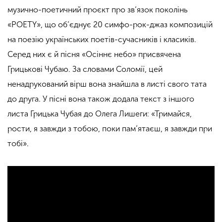
музично-поетичний проєкт про зв’язок поколінь
«POETY», що об’єднує 20 симфо-рок-джаз композицій
на поезію українських поетів-сучасників і класиків.
Серед них є й пісня «Осіннє небо» присвячена
Грицькові Чубаю. За словами Соломії, цей
ненадрукований вірш вона знайшла в листі свого тата
до друга. У пісні вона також додала текст з іншого
листа Грицька Чубая до Олега Лишеги: «Тримайся,
рости, я завжди з тобою, поки пам’ятаєш, я завжди при
тобі».