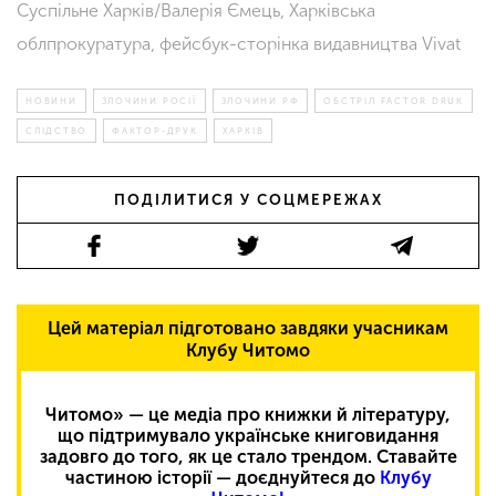
Суспільне Харків/Валерія Ємець, Харківська
облпрокуратура, фейсбук-сторінка видавництва Vivat
НОВИНИ
ЗЛОЧИНИ РОСІЇ
ЗЛОЧИНИ РФ
ОБСТРІЛ FACTOR DRUK
СЛІДСТВО
ФАКТОР-ДРУК
ХАРКІВ
ПОДІЛИТИСЯ У СОЦМЕРЕЖАХ
Цей матеріал підготовано завдяки учасникам
Клубу Читомо
Читомо» — це медіа про книжки й літературу,
що підтримувало українське книговидання
задовго до того, як це стало трендом. Ставайте
частиною історії — доєднуйтеся до
Клубу