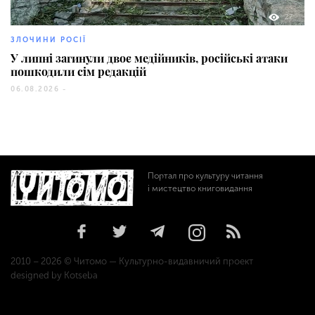
27
ЗЛОЧИНИ РОСІЇ
У липні загинули двоє медійників, російські атаки
пошкодили сім редакцій
06.08.2026 -
Портал про культуру читання
і мистецтво книговидання
2010 – 2026 © Читомо — Культурно-видавничий проект
designed by Kotseba