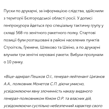
Пуски по друкарні, за інформацією слідства, здійснили
з території Бєлгородської області росії. У дописі
генпрокурора йдеться про спеціальну тактичну групу у
складі 568-го зенітного ракетного полку. Стартові
позиції були розташовані в районі населених пунктів
Строітєль, Гремяче, Шляхово та Шеїно, а по друкарні
влучили три зенітні керовані ракети. Вибухи пролунали
о 10 ранку.
«Віце-адмірал Пешков О.І., генерал-лейтенант Циганов
А.А., полковник Монетов С.П. діючи умисно,
усвідомлюючи явну злочинність наказу виданого
генерал-полковником Кімом О.Р. та власних дій,
усвідомлюючи суспільно небезпечний характер свого