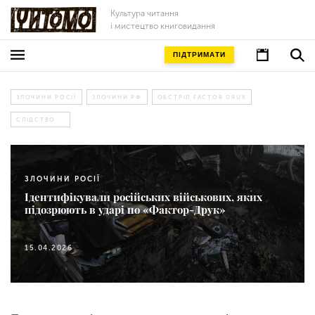
Культура читання
і мистецтво книговидання
ПІДТРИМАТИ
ЗЛОЧИНИ РОСІЇ
ЗЛОЧИНИ РФ
ОБСТРІЛ FACTOR DRUK
СЛІДСТВО
ЗЛОЧИНИ РОСІЇ
Ідентифікували російських військових, яких
підозрюють в ударі по «Фактор-Друк»
15.04.2026