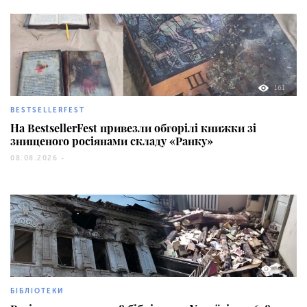
161
BESTSELLERFEST
На BestsellerFest привезли обгорілі книжки зі
знищеного росіянами складу «Ранку»
08.08.2026 -
92
БІБЛІОТЕКИ