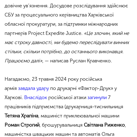
довічне ув’язнення. Досудове розслідування здійснює
СБУ за процесуального керівництва Харківської
обласної прокуратури, за підтримки міжнародних
партнерів Project Expedite Justice.
«Це злочин, який не
має строку давності, ми будемо переслідувати винних
стільки, скільки потрібно, до останнього виконавця.
Працюємо далі»
, — написав Руслан Кравченко.
Нагадаємо, 23 травня 2024 року російська
армія
завдала удару
по друкарні «Фактор-Друк» у
Харкові.
Внаслідок
російської атаки
загинули
7
працівників підприємства (друкарниця-тиснильниця
Тетяна Храпіна
, машиніст приклеювальної машини
Роман Строгий
, брошурувальниця
Світлана Риженко
,
машиністка швацьких машин та автоматів Ольга