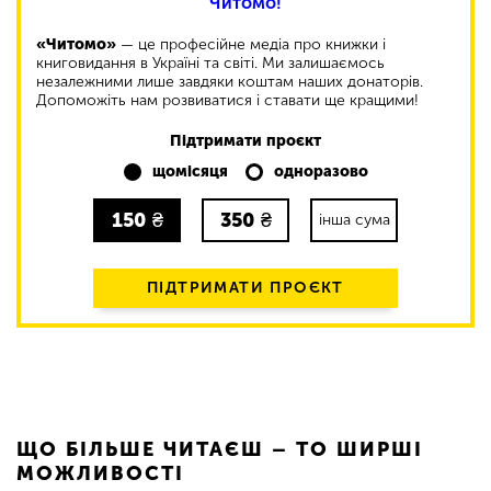
Читомо!
«Читомо»
— це професійне медіа про книжки і
книговидання в Україні та світі. Ми залишаємось
незалежними лише завдяки коштам наших донаторів.
Допоможіть нам розвиватися і ставати ще кращими!
Підтримати проєкт
щомісяця
одноразово
150
₴
350
₴
інша сума
ПІДТРИМАТИ ПРОЄКТ
ЩО БІЛЬШЕ ЧИТАЄШ – ТО ШИРШІ
МОЖЛИВОСТІ