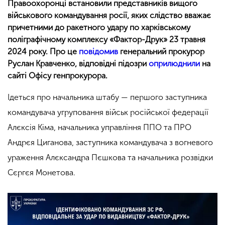
Правоохоронці встановили представників вищого
військового командування росії, яких слідство вважає
причетними до ракетного удару по харківському
поліграфічному комплексу «Фактор-Друк» 23 травня
2024 року. Про це
повідомив
генеральний прокурор
Руслан Кравченко, відповідні підозри
оприлюднили
на
сайті Офісу генпрокурора.
Ідеться про начальника штабу — першого заступника
командувача угруповання військ російської федерації
Алєксія Кіма, начальника управління ППО та ПРО
Андрєя Циганова, заступника командувача з вогневого
ураження Алєксандра Пєшкова та начальника розвідки
Сєргєя Монетова.