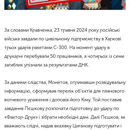
За словами Кравченка, 23 травня 2024 року російські
війська завдали по цивільному підприємству в Харкові
трьох ударів ракетами С-300. На момент удару в
друкарні перебували 50 працівників, а чотирьох із семи
загиблих упізнали за результатами ДНК.
За даними слідства, Монетов, отримавши розвідувальну
інформацію, сформував перелік об’єктів для планового
вогневого ураження і доповів його Кіму. Той поставив
завдання Пєшкову розпочати підготовку до удару по
«Фактор-Друк» і зібрати необхідні дані. Далі Пєшков, як
вважають слідчі, надав вказівку Циганову підготувати і