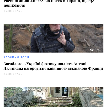
Росіяни знищили 228 бібліотек в Україні, ще 678
пошкодили
06.08.2026 -
185
ЗЛОЧИНИ РОСІЇ
Загиблого в Україні фотожурналіста Антоні
Лаллікана нагородили найвищою відзнакою Франції
06.08.2026 -