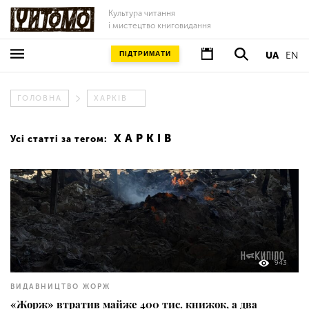
Культура читання
і мистецтво книговидання
ПІДТРИМАТИ
UA
EN
ГОЛОВНА
ХАРКІВ
ХАРКІВ
Усі статті за тегом:
943
ВИДАВНИЦТВО ЖОРЖ
«Жорж» втратив майже 400 тис. книжок, а два