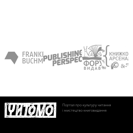
Портал про культуру читання
і мистецтво книговидання