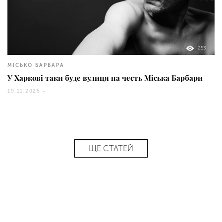
253
МІСЬКО БАРБАРА
У Харкові таки буде вулиця на честь Міська Барбари
19.11.2025 -
ЩЕ СТАТЕЙ