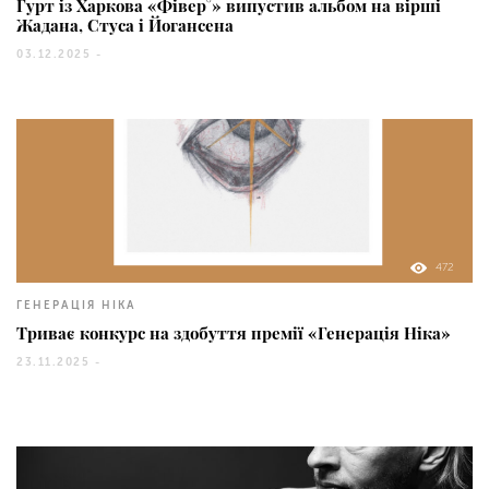
Гурт із Харкова «Фівер°» випустив альбом на вірші
Жадана, Стуса і Йогансена
03.12.2025 -
472
ГЕНЕРАЦІЯ НІКА
Триває конкурс на здобуття премії «Генерація Ніка»
23.11.2025 -