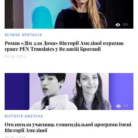
300
ВЕЛИКА БРИТАНІЯ
Роман «Дім для Дома» Вікторії Амеліної отримав
грант PEN Translates у Великій Британії
08.02.2026 -
131
ВІКТОРІЯ АМЕЛІНА
Оголосили учасниць стипендіальної програми імені
Вікторії Амеліної