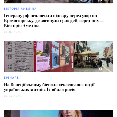
265
ВІКТОРІЯ АМЕЛІНА
Генералу рф оголосили підозру через удар по
Краматорську, де загинули 13 людей, серед них —
Вікторія Амеліна
03.07.2026 -
191
БІЄНАЛЕ
На Венеційському бієнале «скасовано» події
українських митців. Їх вбила росія
07.05.2026 -