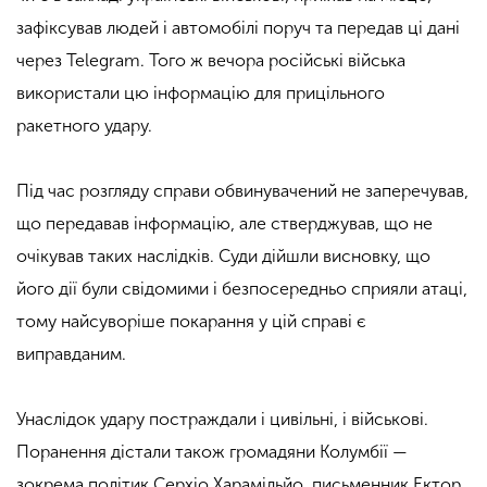
зафіксував людей і автомобілі поруч та передав ці дані
через Telegram. Того ж вечора російські війська
використали цю інформацію для прицільного
ракетного удару.
Під час розгляду справи обвинувачений не заперечував,
що передавав інформацію, але стверджував, що не
очікував таких наслідків. Суди дійшли висновку, що
його дії були свідомими і безпосередньо сприяли атаці,
тому найсуворіше покарання у цій справі є
виправданим.
Унаслідок удару постраждали і цивільні, і військові.
Поранення дістали також громадяни Колумбії —
зокрема політик Серхіо Харамільйо, письменник Ектор