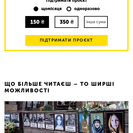
Підтримати проєкт
щомісяця
одноразово
150
₴
350
₴
інша сума
ПІДТРИМАТИ ПРОЄКТ
ЩО БІЛЬШЕ ЧИТАЄШ – ТО ШИРШІ
МОЖЛИВОСТІ