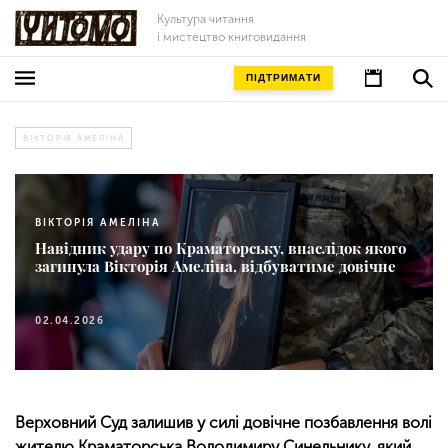
Культура читання
і мистецтво книговидання
ПІДТРИМАТИ
ВІКТОРІЯ АМЕЛІНА
ВІКТОРІЯ АМЕЛІНА
Навідник удару по Краматорську, внаслідок якого
загинула Вікторія Амеліна, відбуватиме довічне
02.04.2026
Верховний Суд залишив у силі довічне позбавлення волі
жителю Краматорська Володимиру Синельнику, який