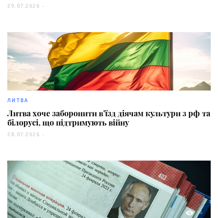
29.07.2026 -
51
ЛИТВА
Литва хоче заборонити в’їзд діячам культури з рф та
білорусі, що підтримують війну
28.07.2026 -
76