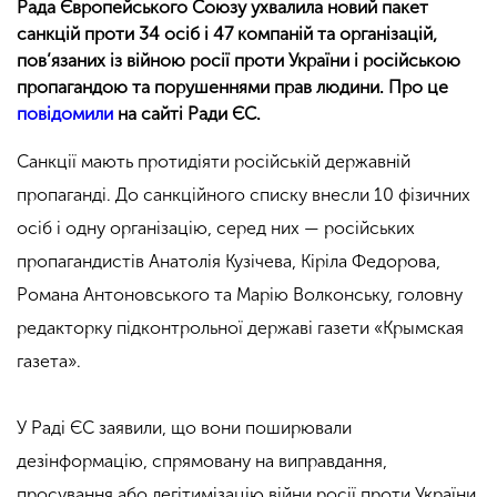
Рада Європейського Союзу ухвалила новий пакет
санкцій проти 34 осіб і 47 компаній та організацій,
пов’язаних із війною росії проти України і російською
пропагандою та порушеннями прав людини. Про це
повідомили
на сайті Ради ЄС.
Санкції мають протидіяти російській державній
пропаганді. До санкційного списку внесли 10 фізичних
осіб і одну організацію, серед них — російських
пропагандистів Анатолія Кузічева, Кіріла Федорова,
Романа Антоновського та Марію Волконську, головну
редакторку підконтрольної державі газети «Крымская
газета».
У Раді ЄС заявили, що вони поширювали
дезінформацію, спрямовану на виправдання,
просування або легітимізацію війни росії проти України,