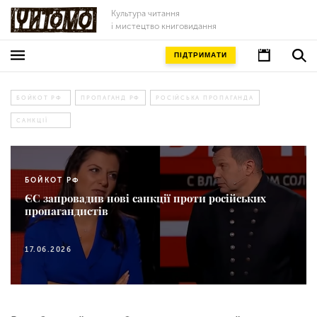
Культура читання
і мистецтво книговидання
ПІДТРИМАТИ
БОЙКОТ РФ
ПРОПАГАНД РФ
РОСІЙСЬКА ПРОПАГАНДА
САНКЦІЇ
БОЙКОТ РФ
ЄС запровадив нові санкції проти російських
пропагандистів
17.06.2026