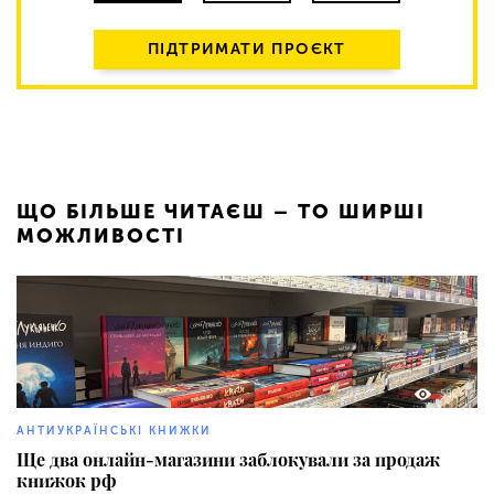
ПІДТРИМАТИ ПРОЄКТ
ЩО БІЛЬШЕ ЧИТАЄШ – ТО ШИРШІ
МОЖЛИВОСТІ
582
АНТИУКРАЇНСЬКІ КНИЖКИ
Ще два онлайн-магазини заблокували за продаж
книжок рф