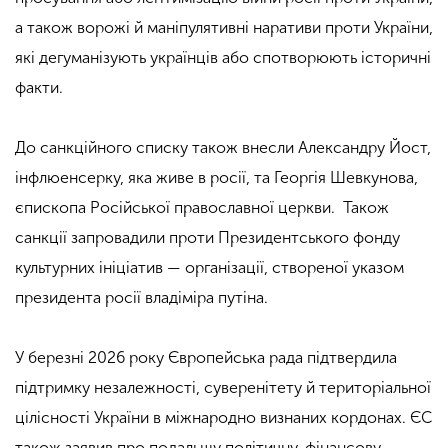
а також ворожі й маніпулятивні наративи проти України,
які дегуманізують українців або спотворюють історичні
факти.
До санкційного списку також внесли Александру Йост,
інфлюенсерку, яка живе в росії, та Георгія Шевкунова,
єпископа Російської православної церкви. Також
санкції запровадили проти Президентського фонду
культурних ініціатив — організації, створеної указом
президента росії владіміра путіна.
У березні 2026 року Європейська рада підтвердила
підтримку незалежності, суверенітету й територіальної
цілісності України в міжнародно визнаних кордонах. ЄС
також заявив про подальшу політичну, фінансову,