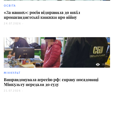
ОСВІТА
«За наших»: росія відправила до шкіл
пропагандистські книжки про війну
24.07.2026 -
161
МІНКУЛЬТ
Виправдовувала агресію рф: справу посадовиці
Мінкульту передали до суду
21.07.2026 -