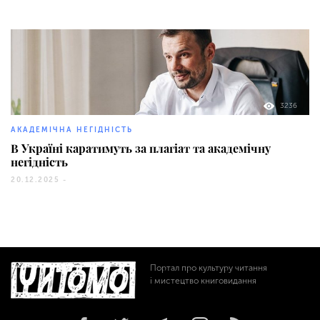
3236
АКАДЕМІЧНА НЕГІДНІСТЬ
В Україні каратимуть за плагіат та академічну
негідність
20.12.2025 -
Портал про культуру читання
і мистецтво книговидання