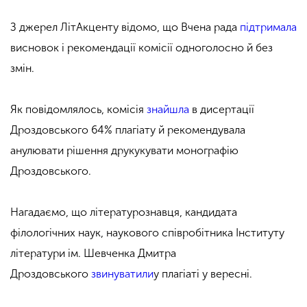
З джерел ЛітАкценту відомо, що Вчена рада
підтримала
висновок і рекомендації комісії одноголосно й без
змін.
Як повідомлялось, комісія
знайшла
в дисертації
Дроздовського 64% плагіату й рекомендувала
анулювати рішення друкукувати монографію
Дроздовського.
Нагадаємо, що літературознавця, кандидата
філологічних наук, наукового співробітника Інституту
літератури ім. Шевченка Дмитра
Дроздовського
звинуватили
у плагіаті у вересні.