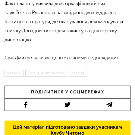
Факт плагіату виявила докторка філологічних
наук Тетяна Рязанцева на засіданні двох відділів в
Інституті літератури, де планувалося рекомендувати
книжку Дроздовського для захисту на докторську
дисертацію.
Сам Дмитро називав це «технічними недоглядами».
НОВИНИ
ІНСТИТУТ ЛІТЕРАТУРИ
ПЛАГІАТ
ПОДІЛИТИСЯ У СОЦМЕРЕЖАХ
Цей матеріал підготовано завдяки учасникам
Клубу Читомо