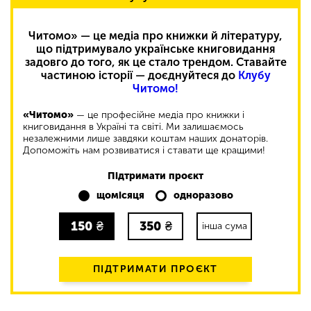
Читомо» — це медіа про книжки й літературу,
що підтримувало українське книговидання
задовго до того, як це стало трендом. Ставайте
частиною історії — доєднуйтеся до
Клубу
Читомо!
«Читомо»
— це професійне медіа про книжки і
книговидання в Україні та світі. Ми залишаємось
незалежними лише завдяки коштам наших донаторів.
Допоможіть нам розвиватися і ставати ще кращими!
Підтримати проєкт
щомісяця
одноразово
150
₴
350
₴
інша сума
ПІДТРИМАТИ ПРОЄКТ