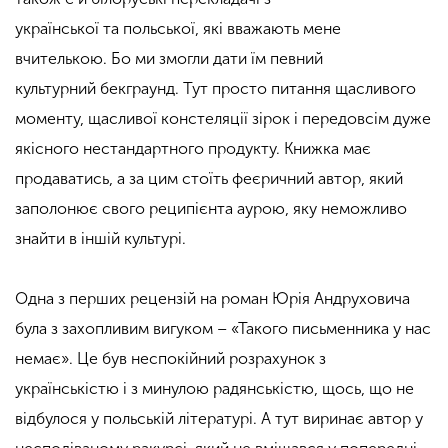
української та польської, які вважають мене
вчителькою. Бо ми змогли дати їм певний
культурний
бекграунд
. Тут просто питання щасливого
моменту, щасливої констеляції зірок і передовсім дуже
якісного нестандартного продукту. Книжка має
продаватись, а за цим стоїть феєричний автор, який
заполонює свого реципієнта аурою, яку неможливо
знайти в іншій культурі.
Одна з перших рецензій на роман Юрія Андруховича
була з захопливим вигуком – «Такого письменника у нас
немає». Це був неспокійний розрахунок з
українськістю і з минулою
радянськістю
, щось, що не
відбулося у польській літературі. А тут виринає автор у