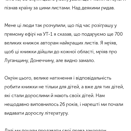
пізнав країну за цими листами. Над деякими ридав.
Мене ці люди так розчулили, що під час розіграшу у
прямому ефірі на УТ-1 я сказав, що подаруємо ще 700
великих книжок авторам найкращих листів. Я мріяв,
щоб ці книжки дійшли до кожної області, мріяв про
Луганщину, Донеччину, але видно замало.
Окрім цього, велике натхнення і відповідальність
робити книжки не тільки для дітей, а вже для тих дітей,
які стали дорослими й мають своїх дітей. Нам
нещодавно виповнилось 26 років, і нарешті ми почали
видавати дорослу літературу.
Далі ми почали продавати свої права закордон.