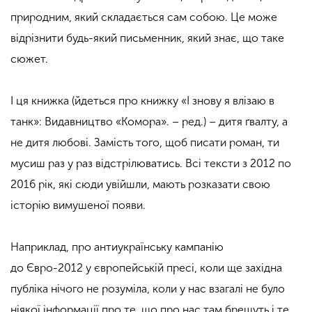
природним, який складається сам собою. Це може
відрізнити будь-який письменник, який знає, що таке
сюжет.
І ця книжка (йдеться про книжку «І знову я влізаю в
танк»: Видавництво «Комора». – ред.) – дитя ґвалту, а
не дитя любові. Замість того, щоб писати роман, ти
мусиш раз у раз відстрілюватись. Всі тексти з 2012 по
2016 рік, які сюди увійшли, мають розказати свою
історію вимушеної появи.
Наприклад, про антиукраїнську кампанію
до Євро-2012 у європейській пресі, коли ще західна
публіка нічого не розуміла, коли у нас взагалі не було
ніякої інформації про те, що про нас там брешуть і те,