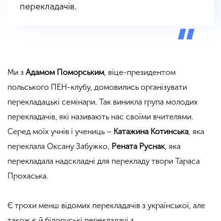
перекладачів.
Ми з
Адамом Поморським
, віце-президентом
польського ПЕН-клубу, домовились організувати
перекладацькі семінари. Так виникла група молодих
перекладачів, які називають нас своїми вчителями.
Серед моїх учнів і учениць –
Катажина
Котинська
, яка
переклала Оксану Забужко,
Рената Руснак
, яка
перекладала надскладні для перекладу твори Тараса
Прохаська.
Є трохи менш відомих перекладачів з української, але
також є й білоруські перекладачі з