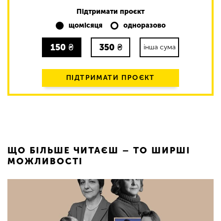
Підтримати проєкт
щомісяця
одноразово
150
₴
350
₴
інша сума
ПІДТРИМАТИ ПРОЄКТ
ЩО БІЛЬШЕ ЧИТАЄШ – ТО ШИРШІ
МОЖЛИВОСТІ