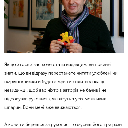
Якщо хтось з вас хоче стати видавцем, ви повинні
знати, що ви відразу перестанете читати улюблені чи
омріяні книжки й будете мріяти ходити у плащі-
невидимці, щоб вас ніхто з авторів не бачив і не
підсовував рукописів, які лізуть з усіх можливих
шпарин. Вони мені вже ввижаються.
А коли ти берешся за рукопис, то мусиш його три рази