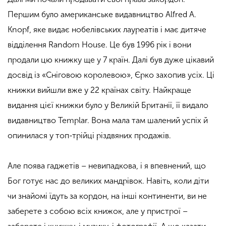
Першим було американське видавництво Alfred A.
Knopf, яке видає нобелівських лауреатів і має дитяче
відділення Random House. Це був 1996 рік і вони
продали цю книжку ще у 7 країн. Далі був дуже цікавий
досвід із «Сніговою королевою», Єрко захопив усіх. Ці
книжки вийшли вже у 22 країнах світу. Найкраще
видання цієї книжки було у Великій Британії, її видало
видавництво Templar. Вона мала там шалений успіх й
опинилася у топ-трійці різдвяних продажів.
Але поява гаджетів – невипадкова, і я впевнений, що
Бог готує нас до великих мандрівок. Навіть, коли діти
чи знайомі їдуть за кордон, на інші континенти, ви не
заберете з собою всіх книжок, але у пристрої –