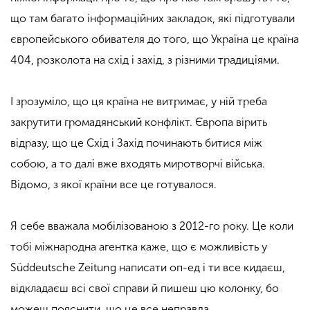
що там багато інформаційних закладок, які підготували
європейського обивателя до того, що Україна це країна
404, розколота на схід і захід, з різними традиціями.
І зрозуміло, що ця країна не витримає, у ній треба
закрутити громадянський конфлікт. Європа вірить
відразу, що це Схід і Захід починають битися між
собою, а то далі вже входять миротворчі війська.
Відомо, з якої країни все це готувалося.
Я себе вважала мобілізованою з 2012-го року. Це коли
тобі міжнародна агентка каже, що є можливість у
Süddeutsche Zeitung написати
оп-ед
і ти все кидаєш,
відкладаєш всі свої справи й пишеш цю колонку, бо
можеш пояснити, що це все неправда.