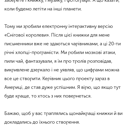
заберете і книжку, і музику, і фотографії. А що казати,
коли будемо летіти на інші планети.
Тому ми зробили електронну інтерактивну версію
«Снігової королеви». Після цієї книжки для мене
письменники вже не здаються чарівниками, а ці 20-ти
річні хлопці-програмісти. Ми робили мозкові атаки,
пили чай, фантазували, я їм про тролів розповідав,
викривлене дзеркало і не уявляв, що цифрами можна
все це створити. Керівник цього проекту зараз в
Америці, де став дуже успішним. Я вірю, що якщо тут
буде краще, то хтось з них повернеться.
Бажаю, щоб у вас траплялись щонайкращі книжки й ви
докладались до їхнього створення.