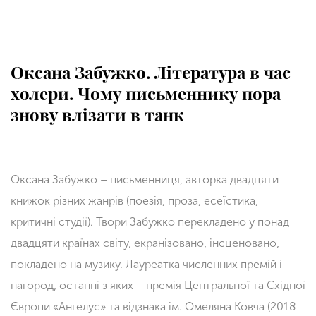
Оксана Забужко. Література в час
холери. Чому письменнику пора
знову влізати в танк
Оксана Забужко – письменниця, авторка двадцяти
книжок різних жанрів (поезія, проза, есеїстика,
критичні студії). Твори Забужко перекладено у понад
двадцяти країнах світу, екранізовано, інсценовано,
покладено на музику. Лауреатка численних премій і
нагород, останні з яких – премія Центральної та Східної
Європи «
Ангелус
» та відзнака ім. Омеляна Ковча (2018