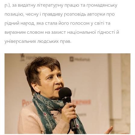
р.), за видатну літературну працю та громадянську
позицію, чесну і правдиву розповідь авторки про
рідний народ, яка стала його голосом у світі та
виразним словом на захист національної гідності й
універсальних людських прав.