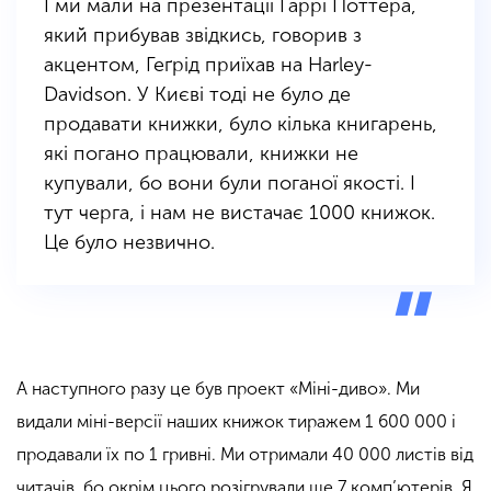
І ми мали на презентації Гаррі Поттера,
який прибував звідкись, говорив з
акцентом,
Геґрід
приїхав на Harley-
Davidson. У Києві тоді не було де
продавати книжки, було кілька книгарень,
які погано працювали, книжки не
купували, бо вони були поганої якості. І
тут черга, і нам не вистачає 1000 книжок.
Це було незвично.
А наступного разу це був проект «Міні-диво». Ми
видали міні-версії наших книжок тиражем 1 600 000 і
продавали їх по 1 гривні. Ми отримали 40 000 листів від
читачів, бо окрім цього розігрували ще 7 комп’ютерів. Я