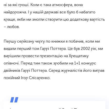
ні за які гроші. Коли є така атмосфера, вона
найдорожча. І у нашій державі все було б набагато
краще, якби ми змогли створити цю додаткову вартість
– любов.
Першу серйозну чергу по книжки я побачив, коли ми
видали перший том Гаррі Поттера. Це був 2002 рік, ми
вирішили провести презентацію на Хрещатику
опівночі. Перед тим також зробили на 1+1 конкурс
двійників Гаррі Поттера. Серед журналістів його виграв
покійний Ігор Слісаренко.