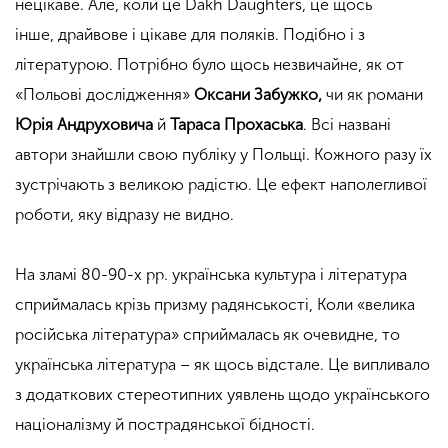
нецікаве. Але, коли це Dakh Daughters, це щось
інше,
драйвове
і цікаве для поляків. Подібно і з
літературою. Потрібно було щось незвичайне, як от
«Польові дослідження»
Оксани Забужко,
чи як романи
Юрія Андруховича
й
Тараса Прохаська
. Всі названі
автори знайшли свою публіку у Польщі. Кожного разу їх
зустрічають з великою радістю. Це ефект наполегливої
роботи, яку відразу не видно.
На зламі 80-90-х рр. українська культура і література
сприймалась крізь призму радянськості, Коли «велика
російська література» сприймалась як очевидне, то
українська література – як щось відстале. Це випливало
з додаткових стереотипних уявлень щодо українського
націоналізму й пострадянської бідності.