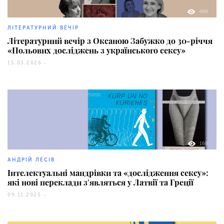
488
ЛІТЕРАТУРНИЙ ВЕЧІР
Літературний вечір з Оксаною Забужко до 30-річчя
«Польових досліджень з українського сексу»
15.03.2026 -
168
АНДРІЙ ЛЕСІВ
Інтелектуальні мандрівки та «дослідження сексу»:
які нові переклади зʼявляться у Латвії та Греції
09.11.2025 -