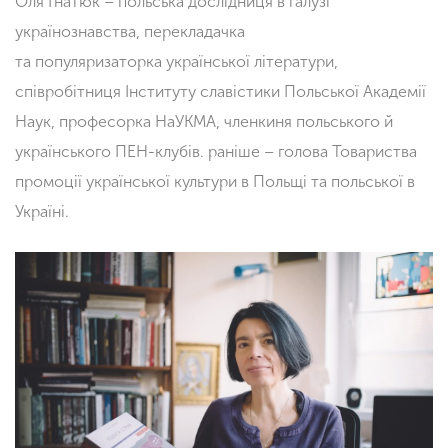
Оля Гнатюк – польська дослідниця в галузі
українознавства, перекладачка
та
популяризаторка
української літератури,
співробітниця Інституту славістики Польської Академії
Наук, професорка НаУКМА, членкиня польського й
українського
ПЕН-клубів
. раніше – голова Товариства
промоції української культури в Польщі та польської в
Україні.