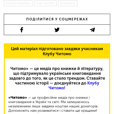
ОКСАНА ЗАБУЖКО
ОЛЯ ГНАТЮК
ПРОМОЦІЯ
ПОДІЛИТИСЯ У СОЦМЕРЕЖАХ
Цей матеріал підготовано завдяки учасникам
Клубу Читомо
Читомо» — це медіа про книжки й літературу,
що підтримувало українське книговидання
задовго до того, як це стало трендом. Ставайте
частиною історії — доєднуйтеся до
Клубу
Читомо!
«Читомо»
— це професійне медіа про книжки і
книговидання в Україні та світі. Ми залишаємось
незалежними лише завдяки коштам наших донаторів.
Допоможіть нам розвиватися і ставати ще кращими!