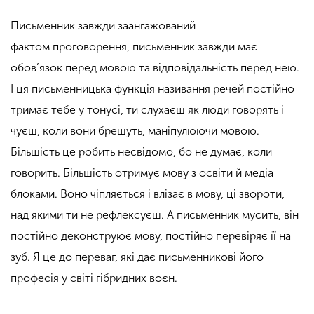
Письменник завжди заангажований
фактом
проговорення
, письменник завжди має
обов’язок перед мовою та відповідальність перед нею.
І ця письменницька функція називання речей постійно
тримає тебе у тонусі, ти слухаєш як люди говорять і
чуєш, коли вони брешуть, маніпулюючи мовою.
Більшість це робить несвідомо, бо не думає, коли
говорить. Більшість отримує мову з освіти й медіа
блоками. Воно чіпляється і влізає в мову, ці звороти,
над якими ти не рефлексуєш. А письменник мусить, він
постійно деконструює мову, постійно перевіряє її на
зуб. Я це до переваг, які дає письменникові його
професія у світі гібридних воєн.