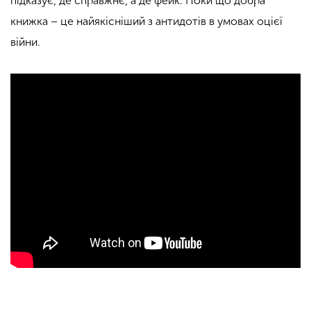
підказує, де справжнє, а де фейк. Поки що добра
книжка – це найякісніший з антидотів в умовах оцієї
війни.