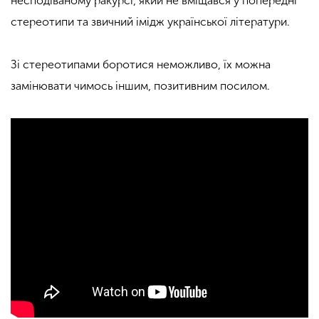
несподіваному ракурсі, який не вміщався у попередні
стереотипи та звичний імідж української літератури.
Зі стереотипами боротися неможливо, їх можна
замінювати чимось іншим, позитивним посилом.