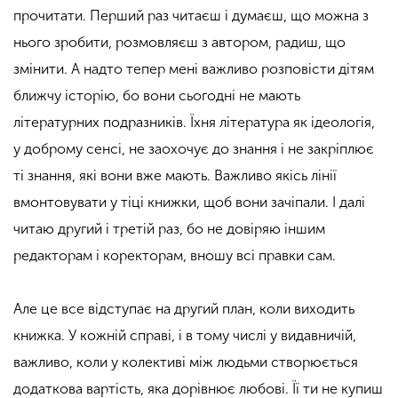
прочитати. Перший раз читаєш і думаєш, що можна з
нього зробити, розмовляєш з автором, радиш, що
змінити. А надто тепер мені важливо розповісти дітям
ближчу історію, бо вони сьогодні не мають
літературних подразників. Їхня література як ідеологія,
у доброму сенсі, не заохочує до знання і не закріплює
ті знання, які вони вже мають. Важливо якісь лінії
вмонтовувати у тіці книжки, щоб вони зачіпали. І далі
читаю другий і третій раз, бо не довіряю іншим
редакторам і коректорам, вношу всі правки сам.
Але це все відступає на другий план, коли виходить
книжка. У кожній справі, і в тому числі у видавничій,
важливо, коли у колективі між людьми створюється
додаткова вартість, яка дорівнює любові. Її ти не купиш