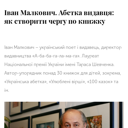
Іван Малкович. Абетка видавця:
як створити чергу по книжку
Іван Малкович – український поет і видавець, директор
видавництва «А-ба-ба-га-ла-ма-га». Лауреат
Національної премії України імені Тараса Шевченка.
Автор-упорядник понад 30 книжок для дітей, зокрема,
«Українська абетка», «Улюблені вірші», «100 казок» та
ін.