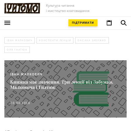
Культура читання
і мистецтво книговидання
ПІДТРИМАТИ
ІВАН МАЛКОВИЧ
КОНСПЕКТИ ЛЕКЦІЙ
ОКСАНА ЗАБУЖКО
ОЛЯ ГНАТЮК
ІВАН МАЛКОВИЧ
Книжка має значення. Три лекції від Забужко,
Малковича і Гнатюк
30.04.2018