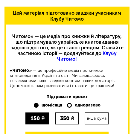
Цей матеріал підготовано завдяки учасникам
Клубу Читомо
Читомо» — це медіа про книжки й літературу,
що підтримувало українське книговидання
задовго до того, як це стало трендом. Ставайте
частиною історії — доєднуйтеся до
Клубу
Читомо!
«Читомо»
— це професійне медіа про книжки і
книговидання в Україні та світі. Ми залишаємось
незалежними лише завдяки коштам наших донаторів.
Допоможіть нам розвиватися і ставати ще кращими!
Підтримати проєкт
щомісяця
одноразово
150
₴
350
₴
інша сума