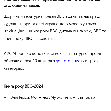
оголошення премії.
Щорічна літературна премія ВВС відзначає найкращі
художні твори та есеї українською мовою у трьох
номінаціях — книга року ВВС, дитяча книга року ВВС та
книга року ВВС — есеїстика.
У 2024 році до коротких списків літературної премії
обирали серед 40 книжок з
довгого списку
в трьох
категоріях.
Книга року ВВС-2024:
Юлія Ілюха. Мої жінки/My women. – Київ: Білка