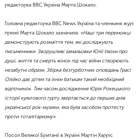
редакторка BBC Україна Марта Шокало.
Головна редакторка BBC News Україна та членкиня журі
премії Марта Шокало зазначила:
«Наші три переможці
демонструють розмаїття тем, які досліджують
письменники. Зворушливі замальовки Юлії Ілюхи про
душі, життя та смерть жінок під час війни створюють
незабутні образи. Збірка безтурботних оповідань Грасі
Олійко дає дітям та їхнім батькам такий необхідний
відпочинок. Тим часом дослідження Юрія Рокецького
історії культового гурту звертається до перших днів
української рок-музики, яка була засобом протесту
проти тоталітаризму».
Посол Великої Британії в Україні Мартін Харріс