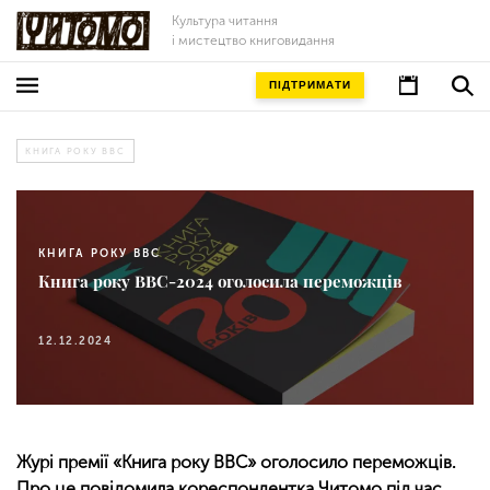
Культура читання
і мистецтво книговидання
ПІДТРИМАТИ
КНИГА РОКУ BBC
КНИГА РОКУ BBC
Книга року BBC-2024 оголосила переможців
12.12.2024
Журі премії «Книга року BBC» оголосило переможців.
Про це повідомила кореспондентка Читомо під час