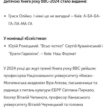
Дитячою Книга року ВВС-2024 стало видання:
Грася Олійко. І ніякі це не вигадки! – Київ: А-БА-БА-
ГА-ЛА-МА-ГА
У номінації «Есеїстика»:
Юрій Рокецький. “Всьо чотко!” Сергій Кузьмінський і
“Брати Гадюкіни”. – Київ: Наш Формат
У 2024 році до журі премії Книга року ВВС увійшли:
професорка Національного університету «Києво-
Могилянська академія» Віра Агеєва, письменниця та
радниця з питань культури ЄБРР Світлана Пиркало,
блогер Віталій Чепинога, професор Канзаського
університету Віталій Чернецький та головна