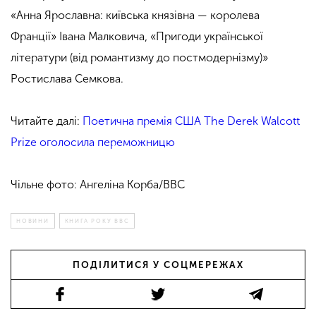
«Анна Ярославна: київська князівна — королева
Франції» Івана Малковича, «Пригоди української
літератури (від романтизму до постмодернізму)»
Ростислава Семкова.
Читайте далі:
Поетична премія США The Derek Walcott
Prize оголосила переможницю
Чільне фото: Ангеліна Корба/BBC
НОВИНИ
КНИГА РОКУ BBC
ПОДІЛИТИСЯ У СОЦМЕРЕЖАХ