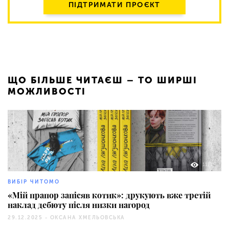
ПІДТРИМАТИ ПРОЄКТ
ЩО БІЛЬШЕ ЧИТАЄШ – ТО ШИРШІ
МОЖЛИВОСТІ
1111
ВИБІР ЧИТОМО
«Мій прапор запісяв котик»: друкують вже третій
наклад дебюту після низки нагород
29.12.2025 -
ОКСАНА ХМЕЛЬОВСЬКА