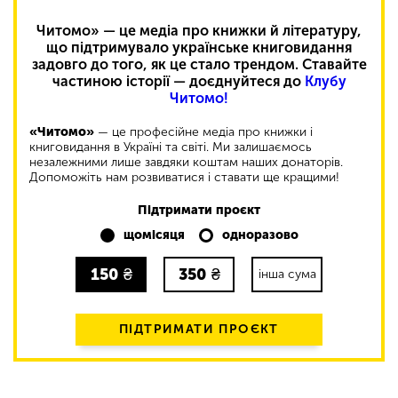
Читомо» — це медіа про книжки й літературу,
що підтримувало українське книговидання
задовго до того, як це стало трендом. Ставайте
частиною історії — доєднуйтеся до
Клубу
Читомо!
«Читомо»
— це професійне медіа про книжки і
книговидання в Україні та світі. Ми залишаємось
незалежними лише завдяки коштам наших донаторів.
Допоможіть нам розвиватися і ставати ще кращими!
Підтримати проєкт
щомісяця
одноразово
150
₴
350
₴
інша сума
ПІДТРИМАТИ ПРОЄКТ