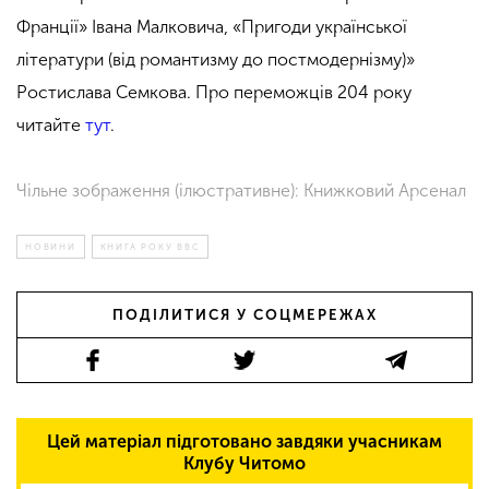
Франції» Івана Малковича, «Пригоди української
літератури (від романтизму до постмодернізму)»
Ростислава Семкова. Про переможців 204 року
читайте
тут
.
Чільне зображення (ілюстративне): Книжковий Арсенал
НОВИНИ
КНИГА РОКУ BBC
ПОДІЛИТИСЯ У СОЦМЕРЕЖАХ
Цей матеріал підготовано завдяки учасникам
Клубу Читомо