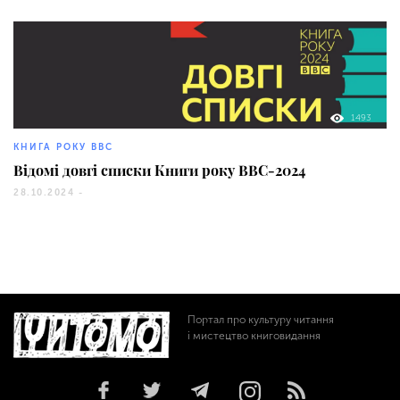
1493
КНИГА РОКУ BBC
Відомі довгі списки Книги року BBC-2024
28.10.2024 -
Портал про культуру читання
і мистецтво книговидання