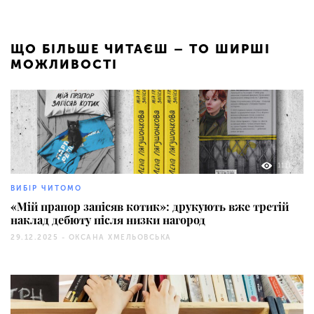
ЩО БІЛЬШЕ ЧИТАЄШ – ТО ШИРШІ
МОЖЛИВОСТІ
1111
ВИБІР ЧИТОМО
«Мій прапор запісяв котик»: друкують вже третій
наклад дебюту після низки нагород
29.12.2025 -
ОКСАНА ХМЕЛЬОВСЬКА