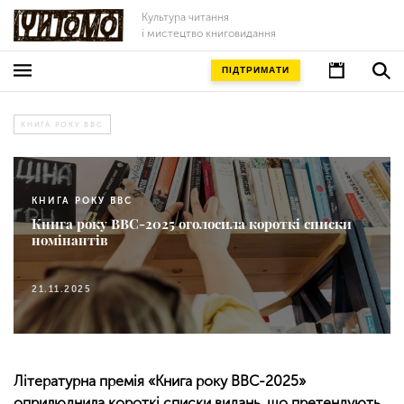
Культура читання
і мистецтво книговидання
ПІДТРИМАТИ
КНИГА РОКУ BBC
КНИГА РОКУ BBC
Книга року BBC-2025 оголосила короткі списки
номінантів
21.11.2025
Літературна премія «Книга року BBC-2025»
оприлюднила короткі списки видань, що претендують