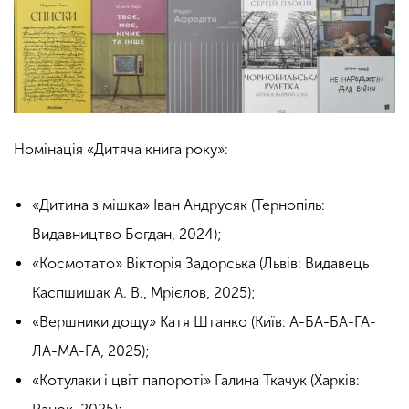
Номінація «Дитяча книга року»:
«Дитина з мішка» Іван Андрусяк (Тернопіль:
Видавництво Богдан, 2024);
«Космотато» Вікторія Задорська (Львів: Видавець
Каспшишак А. В., Мрієлов, 2025);
«Вершники дощу» Катя Штанко (Київ: А-БА-БА-ГА-
ЛА-МА-ГА, 2025);
«Котулаки і цвіт папороті» Галина Ткачук (Харків: