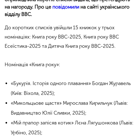
на нагороду. Про це
повідомили
на сайті українського
відділу BBC.
До коротких списків увійшли 15 книжок у трьох
номінаціях: Книга року BBC-2025, Книга року BBC
Есеїстика-2025 та Дитяча Книга року BBC-2025.
Номінація «Книга року»:
«Букурія. Історія одного плавання» Богдан Журавель
(Київ: Віхола, 2025);
«Микольцьове щастя» Мирослава Кирильчук (Львів:
Видавництво Юлії Сливки, 2025);
«Мій прапор запісяв котик» Лєна Лягушонкова (Львів:
Урбіно, 2025);