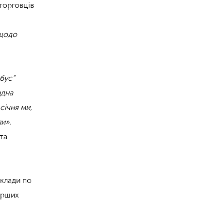
торговців
 щодо
обус”
рдна
січня ми,
и».
та
аклади по
ерших