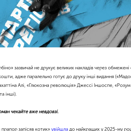
біно» зазвичай не друкує великих накладів через обмежені 
кошти, адже паралельно готує до друку інші видання («Мадо
хаттіна Алі, «Глюкозна революція» Джессі Іншоспе, «Розум 
а інші).
ман чекайте вже невдовзі.
й прапор запісяв котик»
увійшла
до найкращих у 2025-му роц