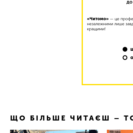
до
«Читомо»
— це профес
незалежними лише завд
кращими!
ЩО БІЛЬШЕ ЧИТАЄШ – 