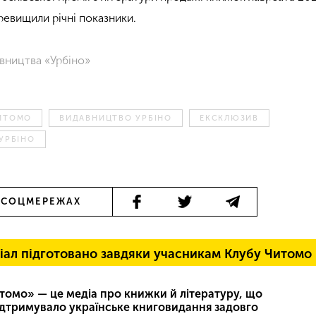
ревищили річні показники.
вництва «Урбіно»
ЧИТОМО
ВИДАВНИЦТВО УРБІНО
ЕКСКЛЮЗИВ
УРБІНО
 СОЦМЕРЕЖАХ
іал підготовано завдяки учасникам Клубу Читомо
томо» — це медіа про книжки й літературу, що
ідтримувало українське книговидання задовго