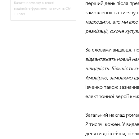
перший день після пре
Бачите помилку в тексті —
виділяйте фрагмент та тисніть Ctrl
замовлення на тисячу 
+ Enter
надходити, але ми вже
реалізації, охоче купув
За словами видавця, н
відвантажать новий нак
швидкість. Більшість 
ймовірно, замовимо ще
Івченко також зазначи
електронної версії кни
Загальний наклад роман
2 тисячі кожен. У вид
десяти днів січня, піс