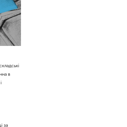
складські
нна в
і
і за