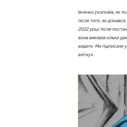
Івченко розповів, як п
після того, як дізнавс
2022 році після постан
вона виклала кілька ур
видати. Ми підписали у
влітку».