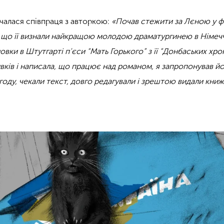
очалася співпраця з авторкою:
«Почав стежити за Лєною у ф
я, що її визнали найкращою молодою драматургинею в Німечч
овки в Штутгарті п’єси “Мать Горького” з її “Донбаських хрон
ивків і написала, що працює над романом, я запропонував й
году, чекали текст, довго редагували і зрештою видали кни