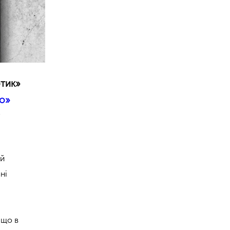
отик»
но»
у
 й
ні
 що в