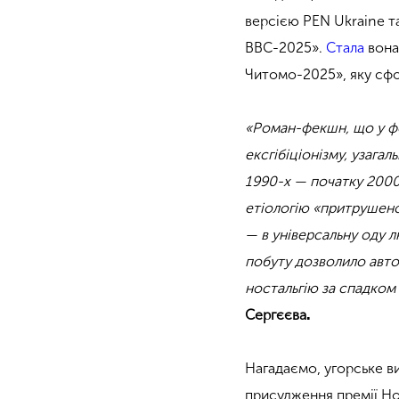
версією PEN Ukraine 
BBC-2025».
Стала
вона
Читомо-2025», яку сфо
«Роман-фекшн, що у фо
ексгібіціонізму, узага
1990-х — початку 2000-
етіологію «притрушенос
— в універсальну оду 
побуту дозволило авто
ностальгію за спадком
Сергєєва
.
Нагадаємо, угорське 
присудження премії Но