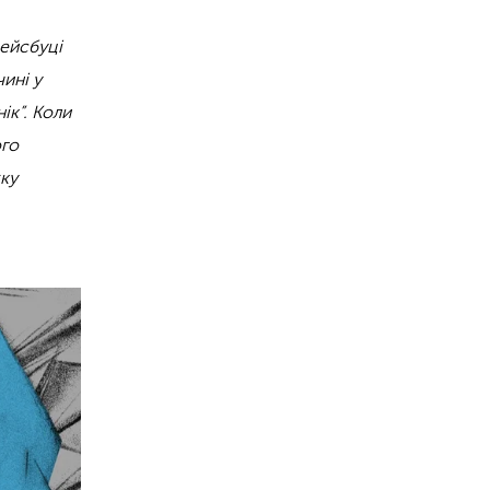
ейсбуці
ині у
ік”. Коли
ого
жку