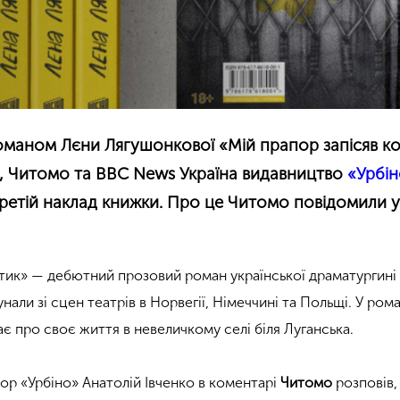
оманом Лєни Лягушонкової «Мій прапор запісяв к
e, Читомо та BBC News Україна видавництво
«Урбі
ретій наклад книжки. Про це Читомо повідомили 
отик» — дебютний прозовий роман української драматургині
унали зі сцен театрів в Норвегії, Німеччині та Польщі. У рома
є про своє життя в невеличкому селі біля Луганська.
тор «Урбіно» Анатолій Івченко в коментарі
Читомо
розповів,