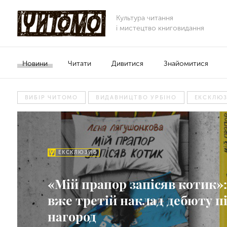
Культура читання
і мистецтво книговидання
Новини
Читати
Дивитися
Знайомитися
ВИБІР ЧИТОМО
ВИДАВНИЦТВО УРБІНО
ЕКСКЛЮ
ЕКСКЛЮЗИВ
«Мій прапор запісяв котик»
вже третій наклад дебюту п
нагород