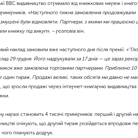
мії BBC видавництво отримало від книжкових мереж і книго
примірників.
«Наступного тижня замовлення продовжували
 змушені були відмовляти. Партнери, з якими ми працюємо
али книжку під викуп», –
розповів він.
овий наклад замовили вже наступного дня після премії:
«“Гл
лад 29 грудня. Його надрукували за 17 днів — це зараз реко
книжок вже замовлена торговими партнерами. Приблизно 10 
 один тираж. Продажі великі, таких обсягів ми давно не мал
в, що зросли продажі через інтернет-книгарню видавництва 
жки.
у наразі становить 4 тисячі примірників: перший і другий н
авництві очікують, що другий тираж розійдеться впродовж п
ля чого планують додрук.