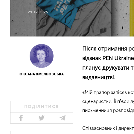
29.12.2025
Після отримання р
відзнак PEN Ukrain
планує
друкувати т
ОКСАНА ХМЕЛЬОВСЬКА
видавництві.
«Мій прапор запісяв к
сценаристки. Її пʼєси л
ПОДІЛИТИСЯ
письменниця розповіда
Співзасновник і дирек