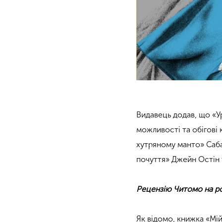
Видавець додав, що «Ур
можливості та обігові 
хутряному манто» Саба
почуття» Джейн Остін т
Рецензію Читомо на ро
Як відомо, книжка «Мі