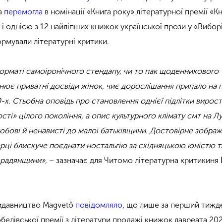
та
перемогла
в номінації «Книга року» літературної премії «К
 і однією з 12 найліпших книжок української прози у «Вибор
рмували літературні критики.
рматі самоіронічного стендапу, чи то пак щоденникового
льнює приватні досвіди жінок, чиє дорослішання припало на 
х. Стьобна оповідь про становлення однієї підлітки вирост
ті» цілого покоління, а опис культурного клімату смт на Л
любові й ненависті до малої батьківщини. Достовірне зобра
рці блискуче поєднати ностальгію за східняцькою юністю т
 радянщини»,
– зазначає для Читомо літературна критикиня
видавництво Magvető
повідомляло
, що лише за перший тижде
белівської премії з літератури продажі книжок лавреата 20