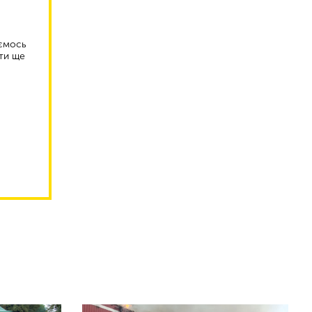
аємось
ти ще