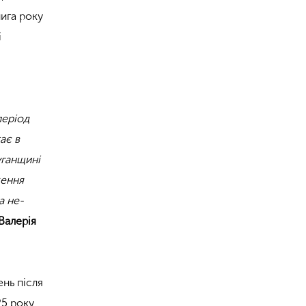
нига року
і
період
ає в
уганщині
ження
а не-
Валерія
нь після
25 року