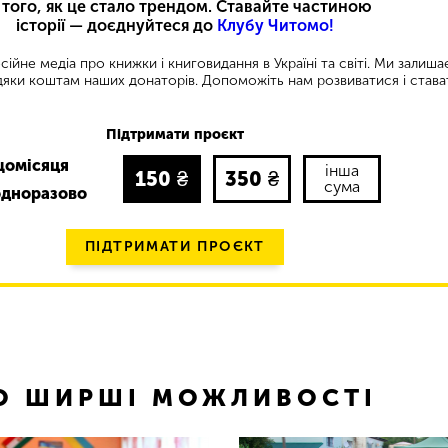
 того, як це стало трендом. Ставайте частиною
історії — доєднуйтеся до
Клубу Читомо!
ійне медіа про книжки і книговидання в Україні та світі. Ми залиш
яки коштам наших донаторів. Допоможіть нам розвиватися і става
Підтримати проєкт
щомісяця
інша
150
₴
350
₴
сума
одноразово
ПІДТРИМАТИ ПРОЄКТ
ТО ШИРШІ МОЖЛИВОСТІ