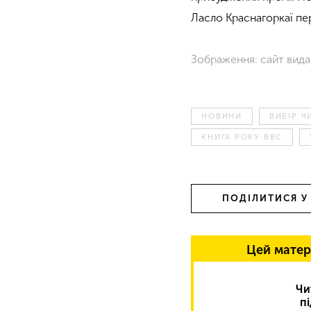
Ласло Краснагоркаї пе
Зображення: сайт вида
НОВИНИ
ВИБІР 
КНИГА РОКУ BBC
ПОДІЛИТИСЯ У
Цей матер
Чи
п