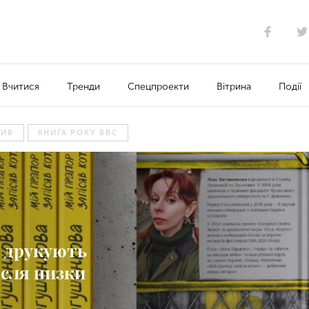
Вчитися
Тренди
Спецпроекти
Вітрина
Події
ЗИВ
КНИГА РОКУ BBC
: друкують
ісля низки