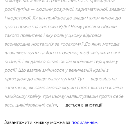
показує читачеві всі грані особистості президента
росії путіна — людини розумної, харизматичної, владної
і жорстокої. Як він прийшов до влади і яким чином до
цього причетна система КДБ? Чому росіяни обрали
такого правителя і яку роль у цьому відіграла
всенародна ностальгія за «совком»? До яких методів
вдавалися путін та його оточення, щоб зміцнити свої
позиції, і як далеко сягає своїм корінням тероризм у
росії? Що взагалі змінилося у величезній країні з
приходом до влади клану путіна? Тут — відповідь на
запитання, як саме змогла людина поставити на коліна
найбільшу країну, при цьому налаштувавши проти себе
весь цивілізований світ»
, — ідеться в анотації.
Завантажити книжку можна за
посиланням
.