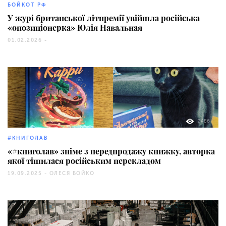
БОЙКОТ РФ
У журі британської літпремії увійшла російська
«опозиціонерка» Юлія Навальная
01.02.2026 -
2486
#КНИГОЛАВ
«#книголав» зніме з передпродажу книжку, авторка
якої тішилася російським перекладом
19.09.2025 -
ОЛЕСЯ БОЙКО