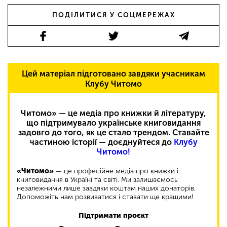
ПОДІЛИТИСЯ У СОЦМЕРЕЖАХ
Цей матеріал підготовано завдяки учасникам
Клубу Читомо
Читомо» — це медіа про книжки й літературу,
що підтримувало українське книговидання
задовго до того, як це стало трендом. Ставайте
частиною історії — доєднуйтеся до
Клубу
Читомо!
«Читомо»
— це професійне медіа про книжки і
книговидання в Україні та світі. Ми залишаємось
незалежними лише завдяки коштам наших донаторів.
Допоможіть нам розвиватися і ставати ще кращими!
Підтримати проєкт