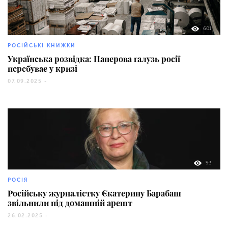
601
РОСІЙСЬКІ КНИЖКИ
Українська розвідка: Паперова галузь росії
перебуває у кризі
07.09.2025 -
93
РОСІЯ
Російську журналістку Єкатерину Барабаш
звільнили під домашній арешт
26.02.2025 -