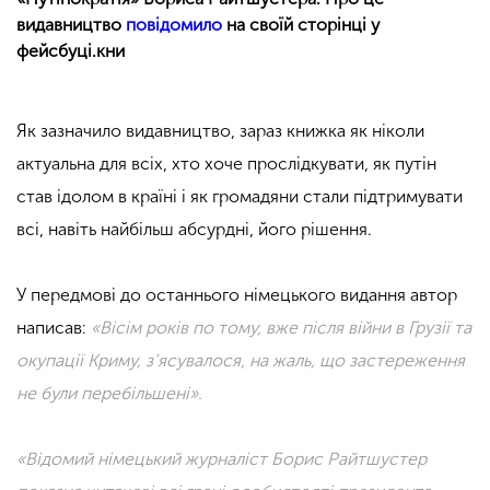
видавництво
повідомило
на своїй сторінці у
фейсбуці.кни
Як зазначило видавництво, зараз книжка як ніколи
актуальна для всіх, хто хоче прослідкувати, як путін
став ідолом в країні і як громадяни стали підтримувати
всі, навіть найбільш абсурдні, його рішення.⠀
У передмові до останнього німецького видання автор
написав:
«Вісім років по тому, вже після війни в Грузії та
окупації Криму, з’ясувалося, на жаль, що застереження
не були перебільшені».
«Відомий німецький журналіст Борис Райтшустер