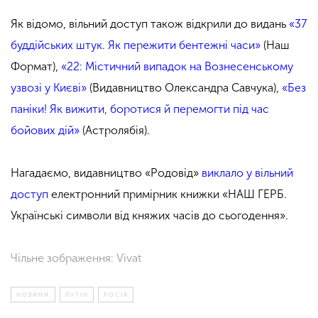
Як відомо, вільний доступ також відкрили до видань
«37
буддійських штук. Як пережити бентежні часи»
(Наш
Формат),
«22: Містичний випадок на Вознесенському
узвозі у Києві»
(Видавництво Олександра Савчука),
«Без
паніки! Як вижити, боротися й перемогти під час
бойових дій»
(Астролябія).
Нагадаємо, видавництво «Родовід»
виклало у вільний
доступ
електронний примірник книжки «НАШ ГЕРБ.
Українські символи від княжих часів до сьогодення».
Чільне зображення: Vivat
НОВИНИ
ПУТІН
РОСІЯ