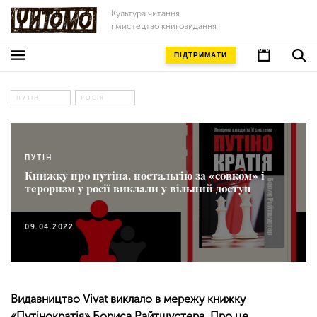
Культура читання
і мистецтво книговидання
ПІДТРИМАТИ
ПУТІН
РОСІЯ
ПУТІН
Книжку про путіна, ностальгію за «совком» і
тероризм у росії виклали у вільний доступ
09.04.2022
Видавництво Vivat виклало в мережу книжку
«Путінократія» Бориса Райтшустера. Про це