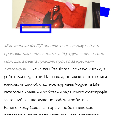
«Випускники
КНУТД
працюють по всьому світу, та
практика така, що з десяти осіб у групі — лише троє
молодці, а решта прийшли просто за красивим
дипломом»,
— каже пан Станіслав і показує книжку з
роботами студентів. На розкладці також є фотокниги
найкрасивіших обкладинок журналів Vogue та Life,
каталоги з кращими роботами радянських фотографів
за певний рік, що дуже полюбляли робити в
Радянському Союзі, авторські роботи відомих