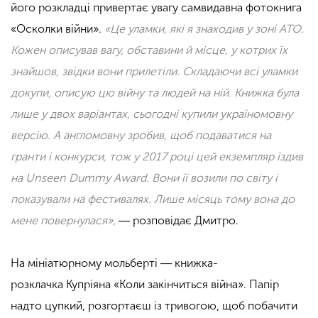
його розкладці привертає увагу самвидавна фотокнига
«Осколки війни».
«Це уламки, які я знаходив у зоні АТО.
Кожен описував вагу, обставини й місце, у котрих їх
знайшов, звідки вони прилетіли. Складаючи всі уламки
докупи, описую цю війну та людей на ній. Книжка була
лише у двох варіантах, сьогодні купили україномовну
версію. А англомовну зробив, щоб подаватися на
гранти
і
конкурси, тож у 2017 році цей екземпляр їздив
на Unseen Dummy Award. Вони її возили по світу і
показували на фестивалях. Лише місяць тому вона до
мене повернулася»,
― розповідає Дмитро.
На мініатюрному мольберті ―
книжка-
розклачка
Купріяна «Коли закінчиться війна». Папір
надто цупкий, розгортаєш із тривогою, щоб побачити