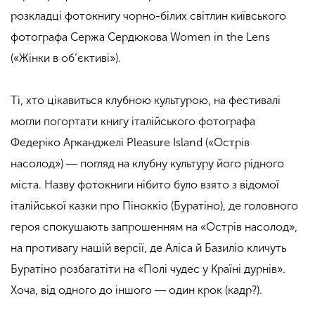
розкладці фотокнигу чорно-білих світлин київського
фотографа Сержа Сердюкова Women in the Lens
(«Жінки в об’єктиві»).
Ті, хто цікавиться клубною культурою, на фестивалі
могли погортати книгу італійського фотографа
Федеріко Арканджелі Pleasure Island («Острів
насолод») ― погляд на клубну культуру його рідного
міста. Назву фотокниги нібито було взято з відомої
італійської казки про Піноккіо (Буратіно), де головного
героя спокушають запрошенням на «Острів насолод»,
на противагу нашій версії, де Аліса й Базиліо кличуть
Буратіно розбагатіти на «Полі чудес у Країні дурнів».
Хоча, від одного до іншого ― один крок (кадр?).