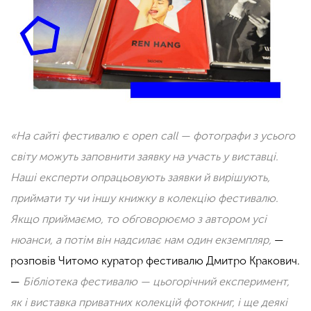
«На сайті фестивалю є open call — фотографи з усього
світу можуть заповнити заявку на участь у виставці.
Наші експерти опрацьовують заявки й вирішують,
приймати ту чи іншу книжку в колекцію фестивалю.
Якщо приймаємо, то обговорюємо з автором усі
нюанси, а потім він надсилає нам один екземпляр,
—
розповів
Читомо
куратор фестивалю Дмитро
Кракович
.
—
Бібліотека фестивалю — цьогорічний експеримент,
як і виставка приватних колекцій фотокниг, і ще деякі