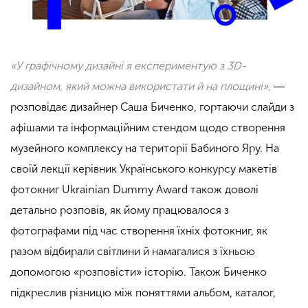
«У графічному дизайні я експериментую з 3D-
дизайном, який можна використати й на площині»,
―
розповідає дизайнер Саша Биченко, гортаючи слайди з
афішами та інформаційним стендом щодо створення
музейного комплексу на території Бабиного Яру. На
своїй лекції керівник Українського конкурсу макетів
фотокниг Ukrainian Dummy Award також доволі
детально розповів, як йому працювалося з
фотографами під час створення їхніх фотокниг, як
разом відбирали світлини й намагалися з їхньою
допомогою «розповісти» історію. Також Биченко
підкреслив різницю між поняттями альбом, каталог,