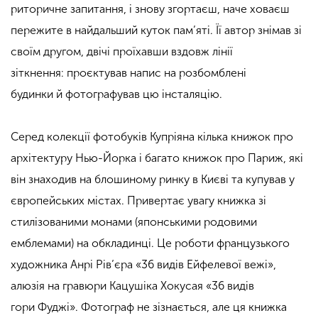
риторичне запитання, і знову згортаєш, наче ховаєш
пережите в найдальший куток пам’яті. Її автор знімав зі
своїм другом, двічі проїхавши вздовж лінії
зіткнення: проєктував напис на розбомблені
будинки й фотографував цю інсталяцію.
Серед колекції
фотобуків
Купріяна кілька книжок про
архітектуру Нью-Йорка і багато книжок про Париж, які
він знаходив на блошиному ринку в Києві та купував у
європейських містах. Привертає увагу книжка зі
стилізованими
монами
(японськими родовими
емблемами) на обкладинці. Це роботи французького
художника Анрі
Рів’єра
«36 видів Ейфелевої вежі»,
алюзія на гравюри
Кацушіка
Хокусая
«36 видів
гори
Фуджі
». Фотограф не зізнається, але ця книжка