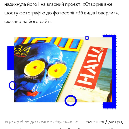
надихнула його і на власний проєкт: «Створив вже
шосту фотографію до фотосерії «36 видів Говерли»», ―
сказано на його сайті.
«Це щоб люди
самоосвічувались
»
, ― сміється Дмитро,