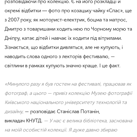
розповідаючи про колекцію. Є на його розкладці й
окремі відбитки ― фото про козацьку чайку «Спас», ще
з 2007 року, як моторист-електрик, боцма та матрос,
Дмитро з товаришами ходить нею по Чорному морю та
Дніпру, катає дітей і навчає їх ходити під вітрилами.
Зізнається, що відбитки дивляться, але не купують, і
наводить слова одного з лекторів фестивалю, —
світлини в рамках купують значно краще. І це факт.
«Минулого разу я був гостем на фестивалі, працював як
фотограф, а цього — привіз колекцію Музею фотографії
Київського національного університету технологій та
дизайну,
— розповідає Станіслав
Потанін
,
викладач
КНУТД
.
— У нас є велика бібліотека, заснована
на моїй особистій колекції. Я дуже давно збираю