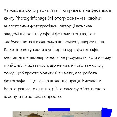
Харківська фотографка Ріта Нікі привезла на фестиваль
книгу Photogriffonage («Фотоґріфонаж») зі своїми
аналоговими фотографіями. Авторці важлива
академічна освіта у сфері фотомистецтва, тож
здобуває вона її в одному з київських університетів.
Каже, що вступаючи в універ на курс фотографії,
вчорашні ще школярі зовсім не розуміють, куди й чому
прийшли. Їм здавалося, що не має нічого важкого у
тому, щоб просто ходити й знімати, але робота
фотографа ― це важка щоденна праця. Вивчаючи
багато різних технік, потрібно самому обрати свою
власну, а це зовсім непросто.