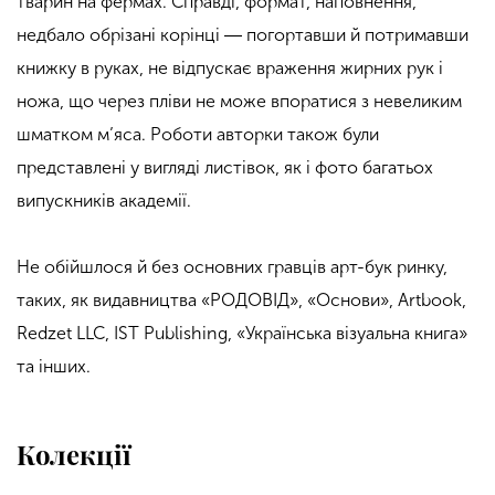
тварин на фермах. Справді, формат, наповнення,
недбало обрізані корінці ― погортавши й потримавши
книжку в руках, не відпускає враження жирних рук і
ножа, що через пліви не може впоратися з невеликим
шматком м’яса. Роботи авторки також були
представлені у вигляді листівок, як і фото багатьох
випускників академії.
Не обійшлося й без основних гравців арт-бук ринку,
таких, як видавництва «РОДОВІД», «Основи», Artbook,
Redzet LLC, IST Publishing, «Українська візуальна книга»
та інших.
Колекції