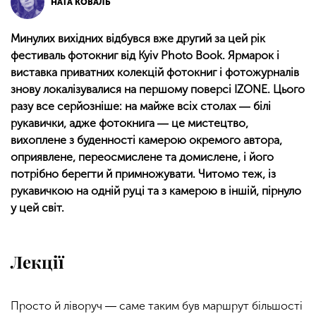
НАТА КОВАЛЬ
Минулих вихідних відбувся вже другий за цей рік
фестиваль фотокниг від Kyiv Photo Book. Ярмарок і
виставка приватних колекцій фотокниг і фотожурналів
знову локалізувалися на першому поверсі IZONE. Цього
разу все серйозніше: на майже всіх столах ― білі
рукавички, адже фотокнига ― це мистецтво,
вихоплене з буденності камерою окремого автора,
оприявлене, переосмислене та домислене, і його
потрібно берегти й примножувати. Читомо теж, із
рукавичкою на одній руці та з камерою в іншій, пірнуло
у цей світ.
Лекції
Просто й ліворуч ― саме таким був маршрут більшості