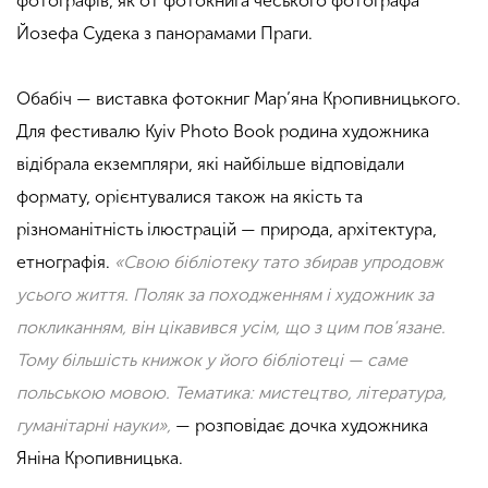
фотографів, як от фотокнига чеського фотографа
Йозефа
Судека
з панорамами Праги.
Обабіч — виставка фотокниг Мар’яна Кропивницького.
Для фестивалю Kyiv Photo Book родина художника
відібрала екземпляри, які найбільше відповідали
формату, орієнтувалися також на якість та
різноманітність ілюстрацій — природа, архітектура,
етнографія.
«Свою бібліотеку тато збирав упродовж
усього життя. Поляк за походженням і художник за
покликанням, він цікавився усім, що з цим пов’язане.
Тому більшість книжок у його бібліотеці — саме
польською мовою. Тематика: мистецтво, література,
гуманітарні науки»,
— розповідає дочка художника
Яніна Кропивницька.