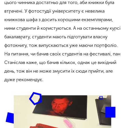
цього чинника достатньо для того, аби книжки була
втрачені. У фотостудії університету є невелика
книжкова шафа з досить хорошими екземплярами,
ними студенти й користуються. А на останньому курсі
бакалаврату, студенти мають підготувати власну
фотокнигу, тож випускаються уже маючи портфоліо.
На питання, чи бачив своїх студентів на фестивалі, пан
Станіслав каже, що бачив кількох, однак це вихідний
день, тож він не може змусити їх сюди прийти, але
дуже рекомендує.