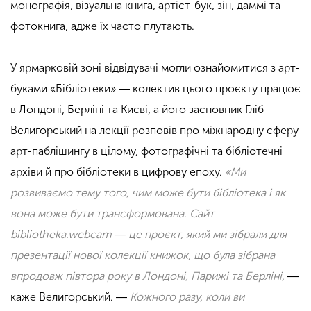
монографія, візуальна книга, артіст-бук, зін, даммі та
фотокнига, адже їх часто плутають.
У ярмарковій зоні відвідувачі могли ознайомитися з арт-
буками «Бібліотеки» ― колектив цього проєкту працює
в Лондоні, Берліні та Києві, а його засновник Гліб
Велигорський на лекції розповів про міжнародну сферу
арт-паблішингу в цілому, фотографічні та бібліотечні
архіви й про бібліотеки в цифрову епоху.
«Ми
розвиваємо тему того, чим може бути бібліотека і як
вона може бути трансформована. Сайт
bibliotheka.webcam ― це проєкт, який ми зібрали для
презентації нової колекції книжок, що була зібрана
впродовж півтора року в Лондоні, Парижі та Берліні,
―
каже Велигорський. ―
Кожного разу, коли ви