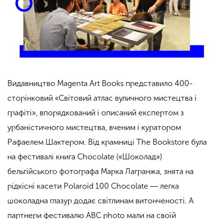
Видавництво Magenta Art Books представило 400-
сторінковий «Світовий атлас вуличного мистецтва і
графіті», впорядкований і описаний експертом з
урбаністичного мистецтва, вченим і куратором
Рафаелем Шактером. Від крамниці The Bookstore була
на фестивалі книга Chocolate («Шоколад»)
бельгійського фотографа Марка Лагранжа, знята на
рідкісні касети Polaroid 100 Chocolate ― легка
шоколадна глазур додає світлинам витонченості. А
партнери фестивалю ABC photo мали на своїй