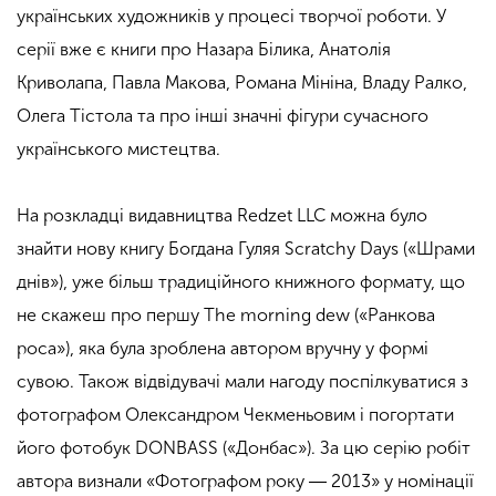
українських художників у процесі творчої роботи. У
серії вже є книги про Назара Білика, Анатолія
Криволапа, Павла Макова, Романа Мініна, Владу Ралко,
Олега Тістола та про інші значні фігури сучасного
українського мистецтва.
На розкладці видавництва Redzet LLC можна було
знайти нову книгу Богдана Гуляя Scratchy Days («Шрами
днів»), уже більш традиційного книжного формату, що
не скажеш про першу The morning dew («Ранкова
роса»), яка була зроблена автором вручну у формі
сувою. Також відвідувачі мали нагоду поспілкуватися з
фотографом Олександром Чекменьовим і погортати
його фотобук DONBASS («Донбас»). За цю серію робіт
автора визнали «Фотографом року ― 2013» у номінації