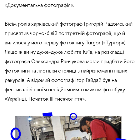
«Документальна фотографія».
Вісім років харківський фотограф Григорій Радомський
присвятив чорно-білій портретній фотографії, що й
вилилося у його першу фотокнигу Turgor («Тургор»).
Якщо ж ви ну дуже-дуже любите Київ, на розкладці
фотографа Олександра Ранчукова могли придбати його
фотокниги та листівки столиці з найрізноманітніших
ракурсів. А відомий фотограф Ігор Гайдай був на
фестивалі зі своїм непідйомним томиком фотобуку
«Українці. Початок ІІІ тисячоліття».