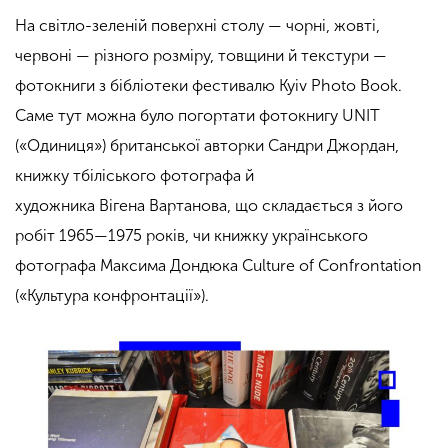
На світло-зеленій поверхні столу — чорні, жовті,
червоні — різного розміру, товщини й текстури —
фотокниги з бібліотеки фестивалю Kyiv Photo Book.
Саме тут можна було погортати фотокнигу UNIT
(«Одиниця») британської авторки Сандри Джордан,
книжку тбіліського фотографа й
художника
Вігена
Вартанова
, що складається з його
робіт 1965—1975 років, чи книжку українського
фотографа Максима
Дондюка
Culture of Confrontation
(«Культура конфронтації»).