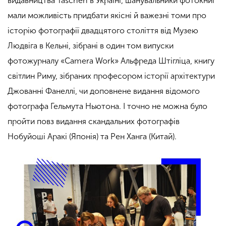
видавництва Taschen в Україні, шанувальники фотокниг
мали можливість придбати якісні й важезні томи про
історію фотографії двадцятого століття від Музею
Людвіга в Кельні, зібрані в один том випуски
фотожурналу «Camera Work» Альфреда Штігліца, книгу
світлин Риму, зібраних професором історії архітектури
Джованні Фанеллі, чи доповнене видання відомого
фотографа Гельмута Ньютона. І точно не можна було
пройти повз видання скандальних фотографів
Нобуйоші Аракі (Японія) та Рен Ханга (Китай).