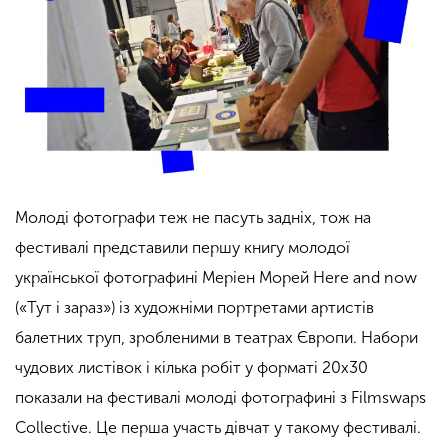
Молоді фотографи теж не пасуть задніх, тож на
фестивалі представили першу книгу молодої
української фотографині Меріен Морей Here and now
(«Тут і зараз») із художніми портретами артистів
балетних труп, зробленими в театрах Європи. Набори
чудових листівок і кілька робіт у форматі 20х30
показали на фестивалі молоді фотографині з Filmswaps
Collective. Це перша участь дівчат у такому фестивалі.