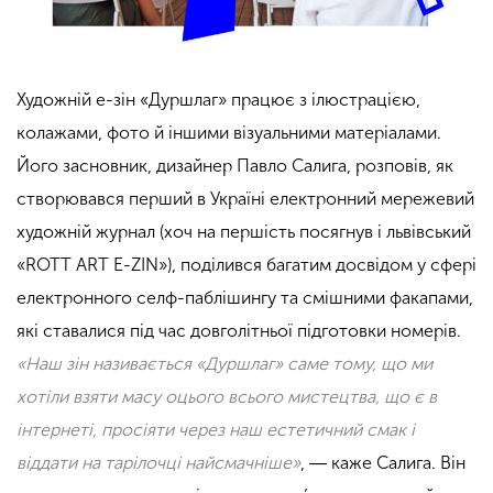
Художній е-зін «Дуршлаг» працює з ілюстрацією,
колажами, фото й іншими візуальними матеріалами.
Його засновник, дизайнер Павло Салига, розповів, як
створювався перший в Україні електронний мережевий
художній журнал (хоч на першість посягнув і львівський
«ROTT ART E-ZIN»), поділився багатим досвідом у сфері
електронного селф-паблішингу та смішними факапами,
які ставалися під час довголітньої підготовки номерів.
«Наш зін називається «Дуршлаг» саме тому, що ми
хотіли взяти масу оцього всього мистецтва, що є в
інтернеті, просіяти через наш естетичний смак і
віддати на тарілочці найсмачніше»
, ― каже Салига. Він