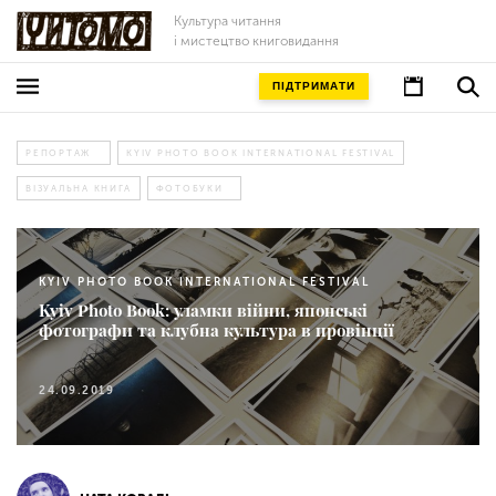
Культура читання
і мистецтво книговидання
ПІДТРИМАТИ
РЕПОРТАЖ
KYIV PHOTO BOOK INTERNATIONAL FESTIVAL
ВІЗУАЛЬНА КНИГА
ФОТОБУКИ
KYIV PHOTO BOOK INTERNATIONAL FESTIVAL
Kyiv Photo Book: уламки війни, японські
фотографи та клубна культура в провінції
24.09.2019