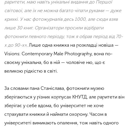
раритети, маю навіть унікальні видання до Першої
світової, але їх не можна багато чіпати руками — дуже
крихкі. У нас фотожурналів десь 1000, але сюди взяв
лише 30 книг. Організатори просили відібрати
фотокниги певного періоду, тож я обрав період від 70-
х до 90-х»
. Лише одна книжка на розкладці новіша —
Visions: Contemporary Male Photography, вона по-
своєму унікальна, бо в ній — чоловіче ню, що є
великою рідкістю в світі.
За словами пана Станіслава, фотокниги музею
зберігаються у різних корпусах
КНУТД
, але раритети він
зберігає у себе вдома, бо університет не хоче
страхувати книжки й наймати охорону. Часом в
університеті вимикають опалення, тож навіть одного