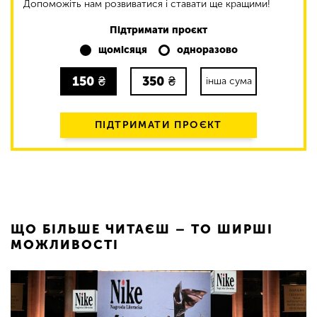
Допоможіть нам розвиватися і ставати ще кращими!
Підтримати проєкт
щомісяця
одноразово
150
₴
350
₴
інша сума
ПІДТРИМАТИ ПРОЄКТ
ЩО БІЛЬШЕ ЧИТАЄШ – ТО ШИРШІ
МОЖЛИВОСТІ