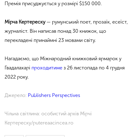
Премія присуджується у розмірі $150 000.
Мірча Кертереску
— румунський поет, прозаїк, есеїст,
журналіст. Він написав понад 30 книжок, що
перекладені принаймні 23 мовами світу.
Нагадаємо, що Міжнародний книжковий ярмарок у
Гвадалахарі
проходитиме
з 26 листопада по 4 грудня
2022 року.
Джерело:
Publishers Perspectives
Чільна світлина: особистий архів Мірчі
Кертереску/putereaacincea.ro