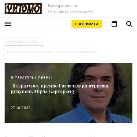
Культура читання
і мистецтво книговидання
ПІДТРИМАТИ
ЛІТЕРАТУРНІ ПРЕМІЇ
МЕКСИКАНСЬКА КНИЖКОВА ВИСТАВКА В ГВАДАЛАХАРІ
ЛІТЕРАТУРНІ ПРЕМІЇ
Літературну премію Гвадалахари отримав
румунець Мірча Картереску
07.10.2022