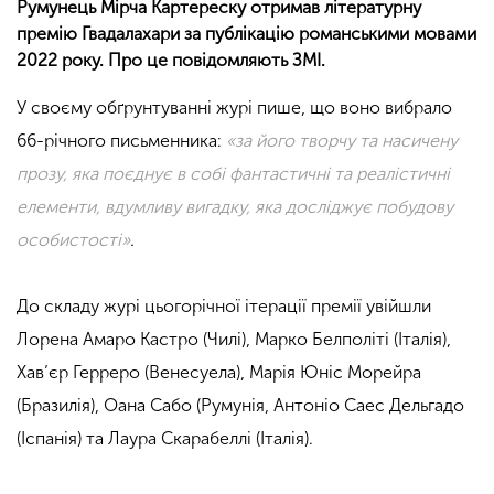
Румунець Мірча Картереску отримав літературну
премію Гвадалахари за публікацію романськими мовами
2022 року. Про це повідомляють ЗМІ.
У своєму обґрунтуванні журі пише, що воно вибрало
66-річного письменника:
«за його творчу та насичену
прозу, яка поєднує в собі фантастичні та реалістичні
елементи, вдумливу вигадку, яка досліджує побудову
особистості»
.
До складу журі цьогорічної ітерації премії увійшли
Лорена Амаро Кастро (Чилі), Марко Белполіті (Італія),
Хав’єр Герреро (Венесуела), Марія Юніс Морейра
(Бразилія), Оана Сабо (Румунія, Антоніо Саес Дельгадо
(Іспанія) та Лаура Скарабеллі (Італія).