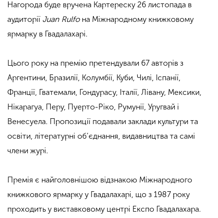
Нагорода буде вручена Картереску 26 листопада в
аудиторії
Juan Rulfo
на Міжнародному книжковому
ярмарку в Гвадалахарі.
Цього року на премію претендували 67 авторів з
Аргентини, Бразилії, Колумбії, Куби, Чилі, Іспанії,
Франції, Гватемали, Гондурасу, Італії, Лівану, Мексики,
Нікарагуа, Перу, Пуерто-Ріко, Румунії, Уругвай і
Венесуела. Пропозиції подавали заклади культури та
освіти, літературні об’єднання, видавництва та самі
члени журі.
Премія є найголовнішою відзнакою Міжнародного
книжкового ярмарку у Гвадалахарі, що з 1987 року
проходить у виставковому центрі Експо Гвадалахара.