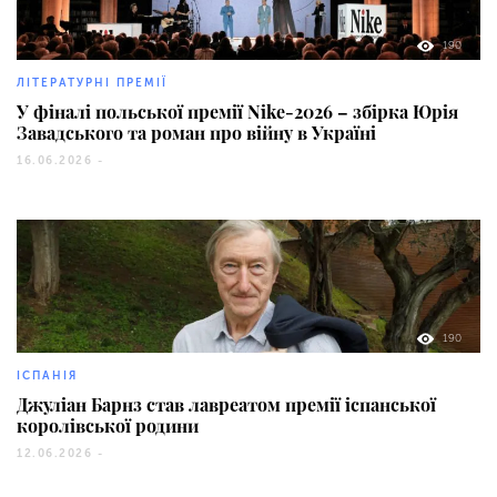
190
ЛІТЕРАТУРНІ ПРЕМІЇ
У фіналі польської премії Nike-2026 – збірка Юрія
Завадського та роман про війну в Україні
16.06.2026 -
190
ІСПАНІЯ
Джуліан Барнз став лавреатом премії іспанської
королівської родини
12.06.2026 -