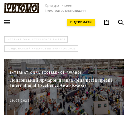
Культура читання
і мистецтво книговидання
ПІДТРИМАТИ
INTERNATIONAL EXCELLENCE AWARDS
ЛОНДОНСЬКИЙ КНИЖКОВИЙ ЯРМАРОК 2023
INTERNATIONAL EXCELLENCE AWARDS
Лондонський ярмарок назвав фіналістів премії
International Excellence Awards-2023
19.03.2023