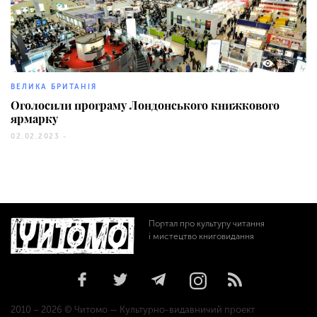
1194
ВЕЛИКА БРИТАНІЯ
Оголосили програму Лондонського книжкового
ярмарку
02.02.2023 -
Портал про культуру читання
і мистецтво книговидання
2010 – 2026 © Читомо — Культурно-видавничий проект