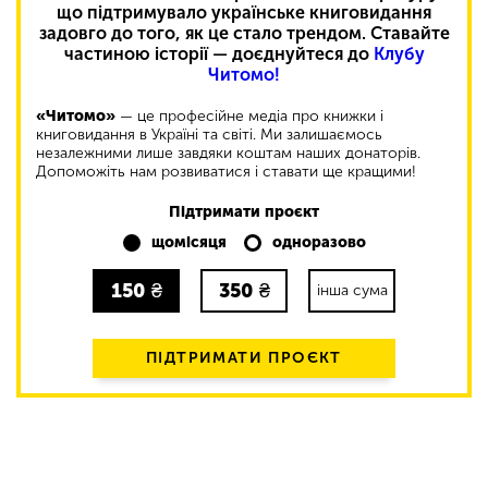
що підтримувало українське книговидання
задовго до того, як це стало трендом. Ставайте
частиною історії — доєднуйтеся до
Клубу
Читомо!
«Читомо»
— це професійне медіа про книжки і
книговидання в Україні та світі. Ми залишаємось
незалежними лише завдяки коштам наших донаторів.
Допоможіть нам розвиватися і ставати ще кращими!
Підтримати проєкт
щомісяця
одноразово
150
₴
350
₴
інша сума
ПІДТРИМАТИ ПРОЄКТ