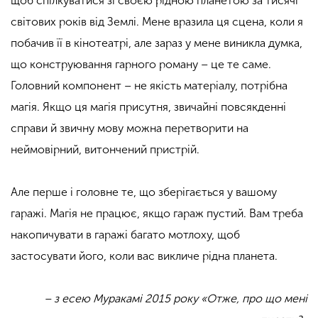
щоб спілкуватися зі своєю рідною планетою за тисячі
світових років від Землі. Мене вразила ця сцена, коли я
побачив її в кінотеатрі, але зараз у мене виникла думка,
що конструювання гарного роману – це те саме.
Головний компонент – не якість матеріалу, потрібна
магія. Якщо ця магія присутня, звичайні повсякденні
справи й звичну мову можна перетворити на
неймовірний, витончений пристрій.
Але перше і головне те, що зберігається у вашому
гаражі. Магія не працює, якщо гараж пустий. Вам треба
накопичувати в гаражі багато мотлоху, щоб
застосувати його, коли вас викличе рідна планета.
– з есею Муракамі 2015 року «Отже, про що мені