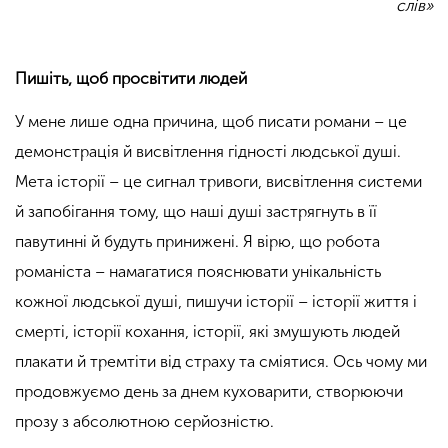
слів»
Пишіть, щоб просвітити людей
У мене лише одна причина, щоб писати романи – це
демонстрація й висвітлення гідності людської душі.
Мета історії – це сигнал тривоги, висвітлення системи
й запобігання тому, що наші душі застрягнуть в її
павутинні й будуть принижені. Я вірю, що робота
романіста – намагатися пояснювати унікальність
кожної людської душі, пишучи історії – історії життя і
смерті, історії кохання, історії, які змушують людей
плакати й тремтіти від страху та сміятися. Ось чому ми
продовжуємо день за днем куховарити, створюючи
прозу з абсолютною серйозністю.