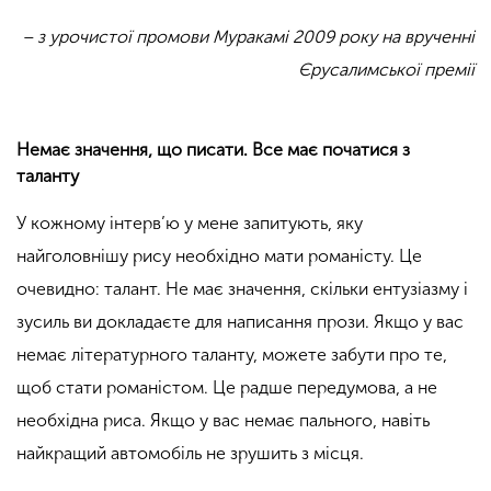
– з урочистої промови Муракамі 2009 року на врученні
Єрусалимської премії
Немає значення, що писати. Все має початися з
таланту
У кожному інтерв’ю у мене запитують, яку
найголовнішу рису необхідно мати романісту. Це
очевидно: талант. Не має значення, скільки ентузіазму і
зусиль ви докладаєте для написання прози. Якщо у вас
немає літературного таланту, можете забути про те,
щоб стати романістом. Це радше передумова, а не
необхідна риса. Якщо у вас немає пального, навіть
найкращий автомобіль не зрушить з місця.