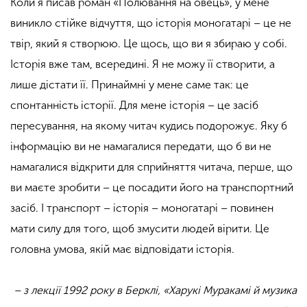
Коли я писав роман «Полювання на овець», у мене
виникло стійке відчуття, що історія моногатарі – це не
твір, який я створюю. Це щось, що ви я збираю у собі.
Історія вже там, всередині. Я не можу її створити, а
лише дістати її. Принаймні у мене саме так: це
спонтанність історії. Для мене історія – це засіб
пересування, на якому читач кудись подорожує. Яку б
інформацію ви не намагалися передати, що б ви не
намагалися відкрити для сприйняття читача, перше, що
ви маєте зробити – це посадити його на транспортний
засіб. І транспорт – історія – моногатарі – повинен
мати силу для того, щоб змусити людей вірити. Це
головна умова, якій має відповідати історія.
– з лекції 1992 року в Берклі, «Харукі Муракамі й музика