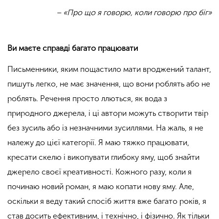
– «Про що я говорю, коли говорю про біг»
Ви маєте справді багато працювати
Письменники, яким пощастило мати вроджений талант,
пишуть легко, не має значення, що вони роблять або не
роблять. Речення просто ллються, як вода з
природного джерела, і ці автори можуть створити твір
без зусиль або із незначними зусиллями. На жаль, я не
належу до цієї категорії. Я маю тяжко працювати,
кресати скелю і викопувати глибоку яму, щоб знайти
джерело своєї креативності. Кожного разу, коли я
починаю новий роман, я маю копати нову яму. Але,
оскільки я веду такий спосіб життя вже багато років, я
став досить ефективним, і технічно, і фізично. Як тільки