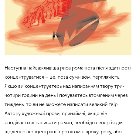
Наступна найважливіша риса романіста після здатності
концентруватися – це, поза сумнівом, терплячість.
Якщо ви концентруєтесь над написанням твору три-
чотири години на день і почуваєтесь втомленим через
тиждень, то ви не зможете написати великий твір.
Автору художньої прози, принаймні, якщо він
сподівається написати роман, необхідна енергія для
щоденної концентрації протягом півроку, року, або