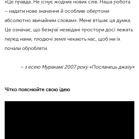
«Це правда. Не існує жодних нових слів. Наша робота
– надати нове значення й особливі обертони
абсолютно звичайним словам». Мене втішає ця думка.
Це означає, що безкраї незвідані простори досі лежать
перед нами, плодючі землі чекають нас, щоб ми їх
почали обробляти.
– з есею Муракамі 2007 року «Посланець джазу»
Чітко пояснюйте свою ідею