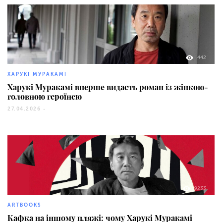
442
ХАРУКІ МУРАКАМІ
Харукі Муракамі вперше видасть роман із жінкою-
головною героїнею
27.04.2026 -
9233
ARTBOOKS
Кафка на іншому пляжі: чому Харукі Муракамі