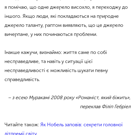
я помічаю, що одне джерело висохло, я переходжу до
іншого. Якщо люди, які покладаються на природне
джерело таланту, раптом виявляють, що це джерело
вичерпане, у них починаються проблеми.
Інакше кажучи, визнаймо: життя саме по собі
несправедливе, та навіть у ситуації цієї
несправедливості є можливість шукати певну
справедливість.
– з есею Муракамі 2008 року «Романіст, який біжить»,
переклав Філіп Гебріел
Читайте також:
Як Нобель заповів: секрети головної
літпремії світу