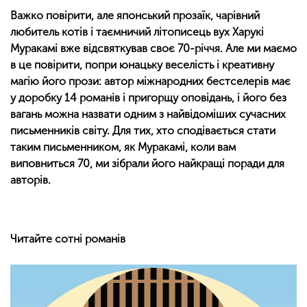
Важко повірити, але японський прозаїк, чарівний
любитель котів і таємничий літописець вух Харукі
Муракамі вже відсвяткував своє 70-річчя. Але ми маємо
в це повірити, попри юнацьку веселість і креативну
магію його прози: автор міжнародних бестселерів має
у доробку 14 романів і пригорщу оповідань, і його без
вагань можна назвати одним з найвідоміших сучасних
письменників світу. Для тих, хто сподівається стати
таким письменником, як Муракамі, коли вам
виповниться 70, ми зібрали його найкращі поради для
авторів.
Читайте сотні романів