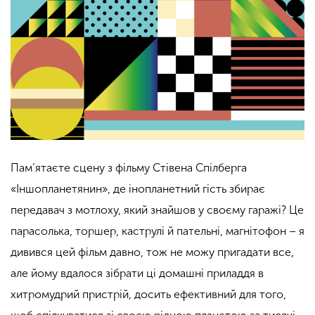
Пам’ятаєте сцену з фільму Стівена Спілберга
«Іншопланетянин», де інопланетний гість збирає
передавач з мотлоху, який знайшов у своєму гаражі? Це
парасолька, торшер, каструлі й пательні, магнітофон – я
дивився цей фільм давно, тож не можу пригадати все,
але йому вдалося зібрати ці домашні приладдя в
хитромудрий пристрій, досить ефективний для того,