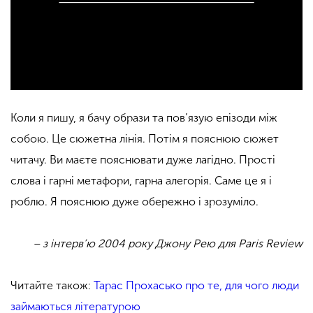
Коли я пишу, я бачу образи та пов’язую епізоди між
собою. Це сюжетна лінія. Потім я пояснюю сюжет
читачу. Ви маєте пояснювати дуже лагідно. Прості
слова і гарні метафори, гарна алегорія. Саме це я і
роблю. Я пояснюю дуже обережно і зрозуміло.
– з інтерв’ю 2004 року Джону Рею для Paris Review
Читайте також:
Тарас Прохасько про те, для чого люди
займаються літературою