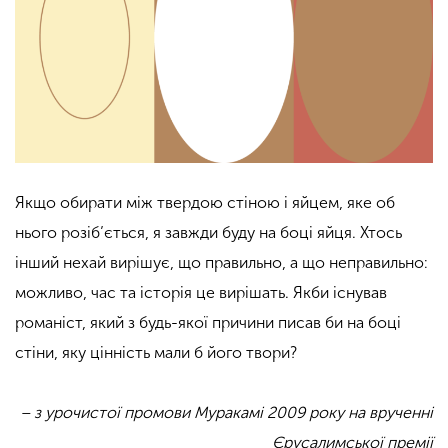
Якщо обирати між твердою стіною і яйцем, яке об
нього розіб’ється, я завжди буду на боці яйця. Хтось
інший нехай вирішує, що правильно, а що неправильно:
можливо, час та історія це вирішать. Якби існував
романіст, який з будь-якої причини писав би на боці
стіни, яку цінність мали б його твори?
– з урочистої промови Муракамі 2009 року на врученні
Єрусалимської премії