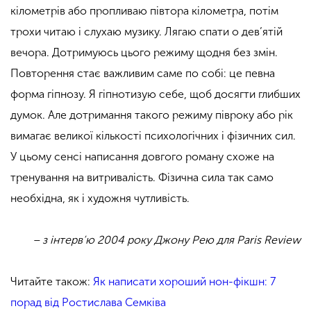
кілометрів або пропливаю півтора кілометра, потім
трохи читаю і слухаю музику. Лягаю спати о дев’ятій
вечора. Дотримуюсь цього режиму щодня без змін.
Повторення стає важливим саме по собі: це певна
форма гіпнозу. Я гіпнотизую себе, щоб досягти глибших
думок. Але дотримання такого режиму півроку або рік
вимагає великої кількості психологічних і фізичних сил.
У цьому сенсі написання довгого роману схоже на
тренування на витривалість. Фізична сила так само
необхідна, як і художня чутливість.
– з інтерв’ю 2004 року Джону Рею для Paris Review
Читайте також:
Як написати хороший нон-фікшн: 7
порад від Ростислава Семківа