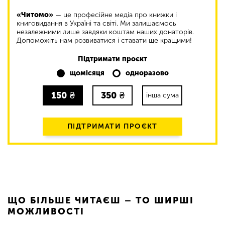
«Читомо»
— це професійне медіа про книжки і
книговидання в Україні та світі. Ми залишаємось
незалежними лише завдяки коштам наших донаторів.
Допоможіть нам розвиватися і ставати ще кращими!
Підтримати проєкт
щомісяця
одноразово
150
₴
350
₴
інша сума
ПІДТРИМАТИ ПРОЄКТ
ЩО БІЛЬШЕ ЧИТАЄШ – ТО ШИРШІ
МОЖЛИВОСТІ