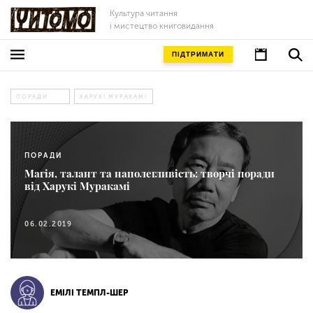
Культура читання
і мистецтво книговидання
ПІДТРИМАТИ
ПОРАДИ
ХАРУКІ МУРАКАМІ
ПОРАДИ
Магія, талант та наполегливість: творчі поради
від Харукі Муракамі
06.02.2019
ЕМІЛІ ТЕМПЛ-ШЕР