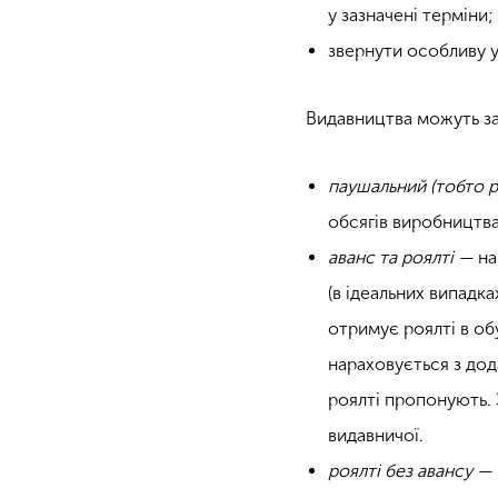
у зазначені терміни;
звернути особливу у
Видавництва можуть за
паушальний (тобто р
обсягів виробництва
аванс та роялті —
на
(в ідеальних випадк
отримує роялті в об
нараховується з дод
роялті пропонують. З
видавничої.
роялті без авансу —