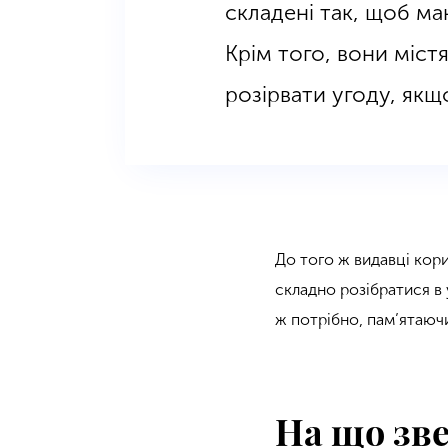
складені так, щоб ма
Крім того, вони міс
розірвати угоду, якщ
До того ж видавці кор
складно розібратися в 
ж потрібно, пам’ятаюч
На що зв