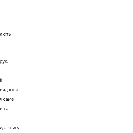
щають
рук,
ії
 видання:
ся саме
в та
кує книгу