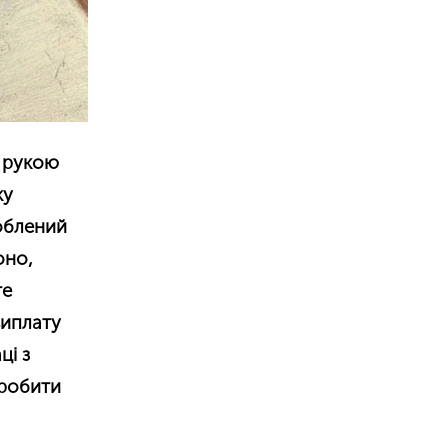
д рукою
ку
роблений
оно,
те
виплату
ці з
зробити