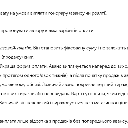
вагу на умови виплати гонорару (авансу чи роялті).
пропонувати автору кілька варіантів оплати:
азовий) платіж.
Він становить фіксовану суму і не залежить 
 (продажу) книг.
йкраща форма оплати. Аванс виплачується наперед до вихо
ах протягом одного/двох тижнів), а після початку продажів а
умовленому обсязі. Зазвичай аванс покриває перший тираж,
аткових тиражів або перевидань. Варто уточнити, який відс
азвичай він невеликий і вираховується не з магазинної ціни 
виплата лише відсотка з продажів без попереднього авансу