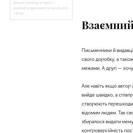
Бачите помилку в тексті —
виділяйте фрагмент та тисніть Ctrl
+ Enter
Взаємний 
Письменники й видавці 
свого доробку, а також 
межами. А другі — хоч
Але навіть якщо автор
вийде швидко, а співпр
створюють перешкоди с
відомим людям. Так св
збиралося видати мему
контроверсійність пос