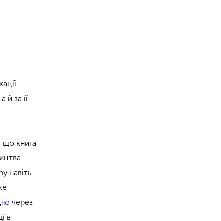
кації
 й за її
, що книга
ництва
у навіть
яке
цію
через
і в