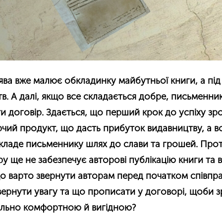
уява вже малює обкладинку майбутньої книги, а пі
в. А далі, якщо все складається добре, письменни
 договір. Здається, що перший крок до успіху з
рчий продукт, що дасть прибуток видавництву, а в
кладе письменнику шлях до слави та грошей. Про
у ще не забезпечує авторові публікацію книги та 
о варто звернути авторам перед початком співпра
вернути увагу та що прописати у договорі, щоби 
ально комфортною й вигідною?