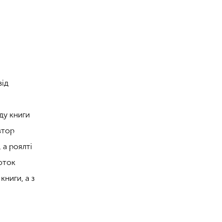
від
ду книги
втор
 а роялті
оток
книги, а з
.