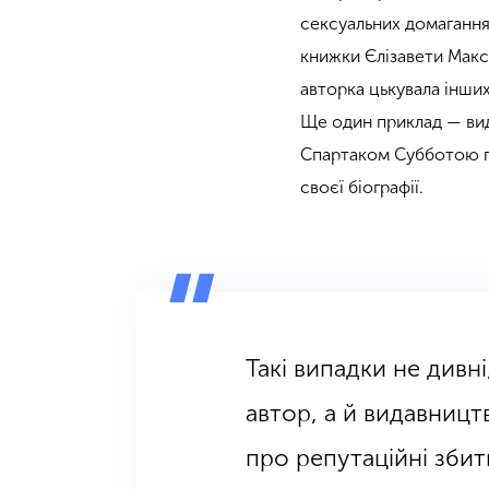
сексуальних домагання
книжки Єлізавети Макс
авторка цькувала інши
Ще один приклад — ви
Спартаком Субботою пі
своєї біографії.
Такі випадки не дивні
автор, а й видавництв
про репутаційні збит