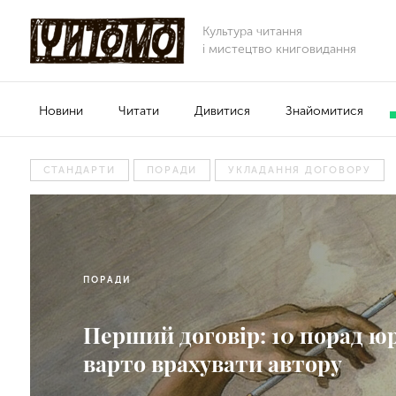
Культура читання
і мистецтво книговидання
Новини
Читати
Дивитися
Знайомитися
СТАНДАРТИ
ПОРАДИ
УКЛАДАННЯ ДОГОВОРУ
ПОРАДИ
Перший договір: 10 порад юр
варто врахувати автору