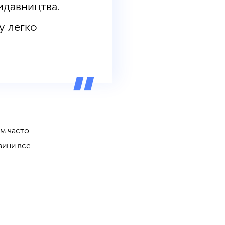
идавництва.
у легко
ам часто
вини все
и