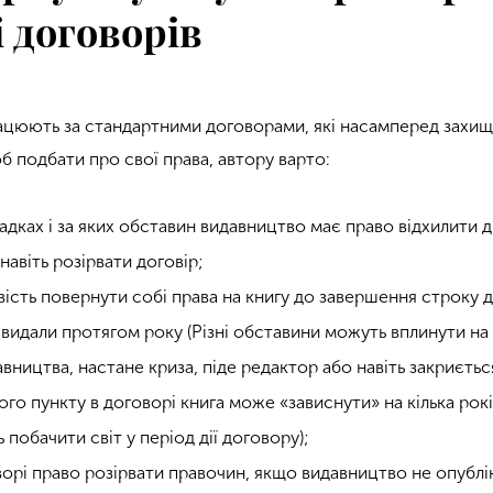
 договорів
ацюють за стандартними договорами, які насамперед захи
б подбати про свої права, автору варто:
падках і за яких обставин видавництво має право відхилити д
навіть розірвати договір;
сть повернути собі права на книгу до завершення строку д
 видали протягом року (
Різні обставини можуть вплинути на
авництва, настане криза, піде редактор або навіть закриєть
ого пункту в договорі книга може «зависнути» на кілька рокі
побачити світ у період дії договору);
орі право розірвати правочин, якщо видавництво не опублі