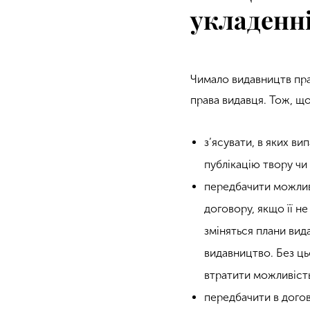
укладенні
Чимало видавництв пр
права видавця. Тож, що
з’ясувати, в яких ви
публікацію твору чи 
передбачити можливі
договору, якщо її не
зміняться плани вид
видавництво. Без ць
втратити можливість 
передбачити в догов