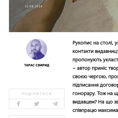
12.08.2024
Рукопис на столі, 
контакти видавницт
пропонують укласти
ТАРАС СВИРИД
– автор приніс тво
своєю чергою, про
підписання договор
гонорару. Тож на щ
ПОДІЛИТИСЯ
видавцем? На що з
співпрацю максим