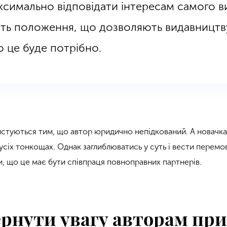
ксимально відповідати інтересам самого в
тять положення, що дозволяють видавництв
о це буде потрібно.
истуються тим, що автор юридично непідкований. А новачк
усіх тонкощах. Однак заглиблюватись у суть і вести перемо
и, що це має бути співпраця повноправних партнерів.
ернути увагу авторам пр