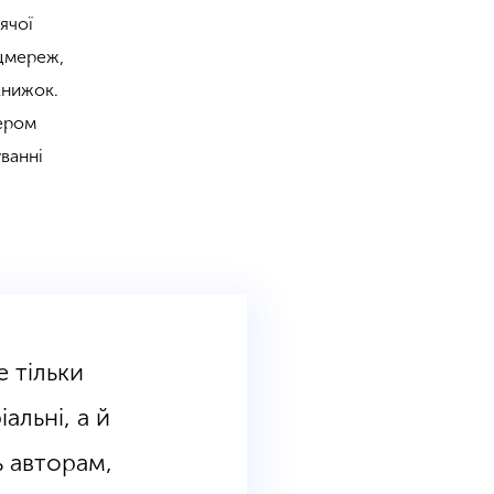
ячої
оцмереж,
книжок.
гером
ванні
е тільки
альні, а й
ь авторам,