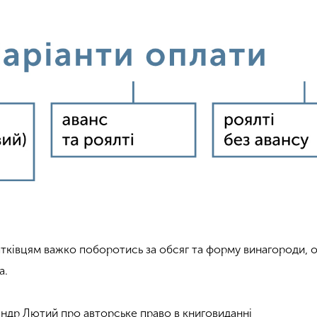
тківцям важко поборотись за обсяг та форму винагороди, 
а.
ндр Лютий про авторське право в книговиданні