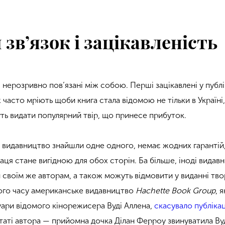
зв’язок і зацікавленість
нерозривно пов’язані між собою. Перші зацікавлені у публі
часто мріють щоби книга стала відомою не тільки в Україні, а
уть видати популярний твір, що принесе прибуток.
 і видавництво знайшли одне одного, немає жодних гарантій
аця стане вигідною для обох сторін. Ба більше, іноді видав
воїм же авторам, а також можуть відмовити у виданні твор
ого часу американське видавництво
Hachette Book Group
, 
ари відомого кінорежисера Вуді Аллена,
скасувало публіка
таті автора — прийомна дочка Ділан Ферроу звинуватила Вуд