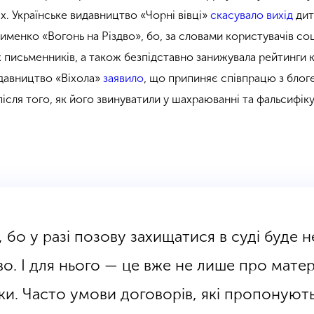
х. Українське видавництво «Чорні вівці»
скасувало вихід
дит
именко «Вогонь на Різдво», бо, за словами користувачів с
х письменників, а також безпідставно занижувала рейтинги 
давництво «Віхола»
заявило
, що припиняє співпрацю з бло
сля того, як його звинуватили у шахраюванні та фальсифіку
, бо у разі позову захищатися в суді буде н
о. І для нього — це вже не лише про матері
ки.
Часто умови договорів, які пропонуют