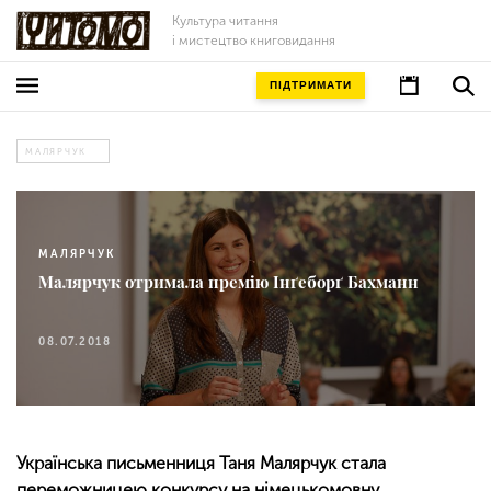
Культура читання
і мистецтво книговидання
ПІДТРИМАТИ
МАЛЯРЧУК
МАЛЯРЧУК
Малярчук отримала премію Інґеборґ Бахманн
08.07.2018
Українська письменниця Таня Малярчук стала
переможницею конкурсу на німецькомовну