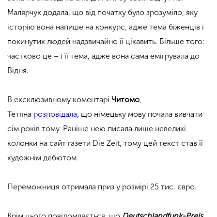
Малярчук додала, що від початку було зрозуміло, яку
історію вона напише на конкурс, адже тема біженців і
покинутих людей надзвичайно її цікавить. Більше того:
частково це – і її тема, адже вона сама емігрувала до
Відня.
В ексклюзивному коментарі
Читомо
,
Тетяна
розповідала
, що німецьку мову почала вивчати
сім років тому. Раніше нею писала лише невеликі
колонки на сайт газети Die Zeit, тому цей текст став її
художнім дебютом.
Переможниця отримала приз у розмірі 25 тис. євро.
Крім цього повідомляється, що
Deutschlandfunk-Preis