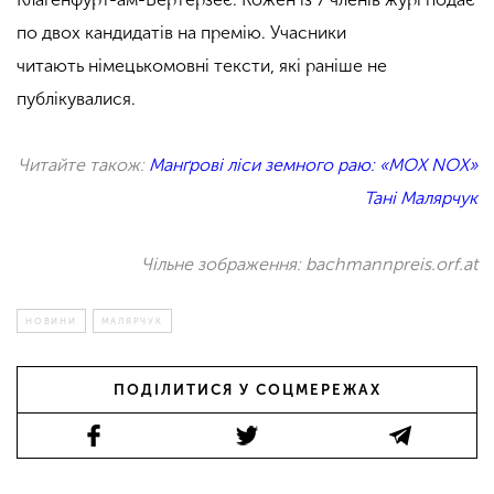
по двох кандидатів на премію. Учасники
читають німецькомовні тексти, які раніше не
публікувалися.
Читайте також:
Манґрові ліси земного раю: «MOX NOX»
Тані Малярчук
Чільне зображення: bachmannpreis.orf.at
НОВИНИ
МАЛЯРЧУК
ПОДІЛИТИСЯ У СОЦМЕРЕЖАХ