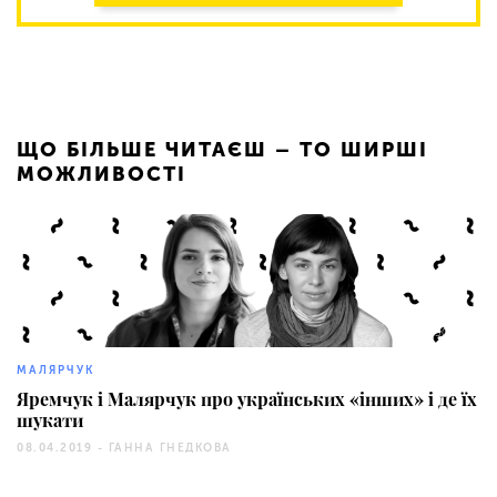
ЩО БІЛЬШЕ ЧИТАЄШ – ТО ШИРШІ
МОЖЛИВОСТІ
3093
МАЛЯРЧУК
Яремчук і Малярчук про українських «інших» і де їх
шукати
08.04.2019 -
ГАННА ГНЕДКОВА