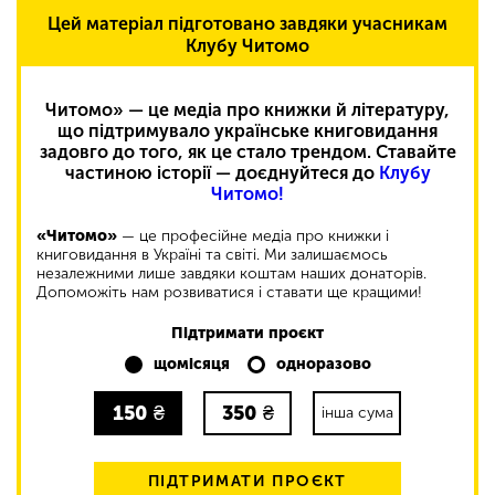
Цей матеріал підготовано завдяки учасникам
Клубу Читомо
Читомо» — це медіа про книжки й літературу,
що підтримувало українське книговидання
задовго до того, як це стало трендом. Ставайте
частиною історії — доєднуйтеся до
Клубу
Читомо!
«Читомо»
— це професійне медіа про книжки і
книговидання в Україні та світі. Ми залишаємось
незалежними лише завдяки коштам наших донаторів.
Допоможіть нам розвиватися і ставати ще кращими!
Підтримати проєкт
щомісяця
одноразово
150
₴
350
₴
інша сума
ПІДТРИМАТИ ПРОЄКТ