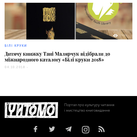
2681
БІЛІ КРУКИ
Дитячу книжку Тані Малярчук відібрали до
міжнародного каталогу «Білі круки 2018»
04.10.2018 -
Портал про культуру читання
і мистецтво книговидання