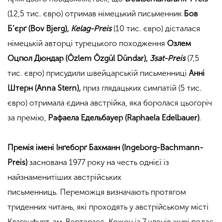
(12,5 тис. євро) отримав німецький письменник
Бов
Б’єрґ (Bov Bjerg),
Kelag-Preis
(10 тис. євро) дісталася
німецькій авторці турецького походження
Озлем
Оцгюл Дюндар (Özlem Özgül Dündar),
3sat-Preis
(7,5
тис. євро) присудили швейцарській письменниці
Анні
Штерн (Anna Stern),
приз глядацьких симпатій (5 тис.
євро) отримала єдина австрійка, яка боролася цьогоріч
за премію,
Рафаела Едельбауер (Raphaela Edelbauer)
.
Премія імені Інґеборґ Бахманн (Ingeborg-Bachmann-
Preis)
заснована 1977 року на честь однієї із
найзнаменитіших австрійських
письменниць. Переможця визначають протягом
триденних читань, які проходять у австрійському місті
Клагенфурт-ам-Вертерзеє. Кожен із 7 членів журі подає