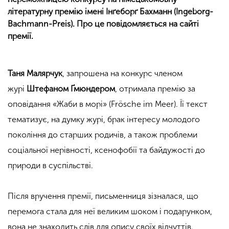
літературну премію імені Інґеборґ Бахманн (Ingeborg-
Bachmann-Preis). Про це повідомляється на сайті
премії.
Таня Малярчук
, запрошена на конкурс членом
журі
Штефаном Ґмюндером
, отримала премію за
оповідання «Жаби в морі» (Frösche im Meer). Її текст
тематизує, на думку журі, брак інтересу молодого
покоління до старших родичів, а також проблеми
соціальної нерівності, ксенофобії та байдужості до
природи в суспільстві.
Після вручення премії, письменниця зізналася, що
перемога стала для неї великим шоком і подарунком,
вона не знаходить слів для опису своїх відчуттів.