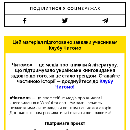
ПОДІЛИТИСЯ У СОЦМЕРЕЖАХ
Цей матеріал підготовано завдяки учасникам
Клубу Читомо
Читомо» — це медіа про книжки й літературу,
що підтримувало українське книговидання
задовго до того, як це стало трендом. Ставайте
частиною історії — доєднуйтеся до
Клубу
Читомо!
«Читомо»
— це професійне медіа про книжки і
книговидання в Україні та світі. Ми залишаємось
незалежними лише завдяки коштам наших донаторів.
Допоможіть нам розвиватися і ставати ще кращими!
Підтримати проєкт