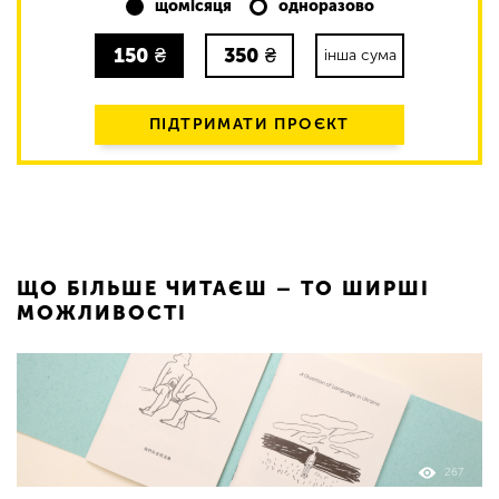
щомісяця
одноразово
150
₴
350
₴
інша сума
ПІДТРИМАТИ ПРОЄКТ
ЩО БІЛЬШЕ ЧИТАЄШ – ТО ШИРШІ
МОЖЛИВОСТІ
267