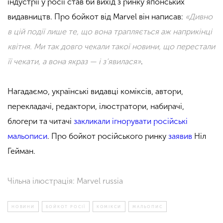
індустрії у росії став би вихід з ринку японських
видавництв. Про бойкот від Marvel він написав:
«Дивно
в цій події лише те, що вона трапляється аж наприкінці
квітня. Ми так довго чекали такої новини, що перестали
її чекати, а вона якраз — і з’явилася»
.
Нагадаємо,
українські видавці коміксів, автори,
перекладачі, редактори, ілюстратори, набирачі,
блогери та читачі
закликали ігнорувати російські
мальописи
. Про бойкот російського ринку
заявив
Ніл
Гейман.
Чільна ілюстрація: Marvel russia
НОВИНИ
БОЙКОТ РОСІЇ
КОМІКСИ
МАЛЬОПИС