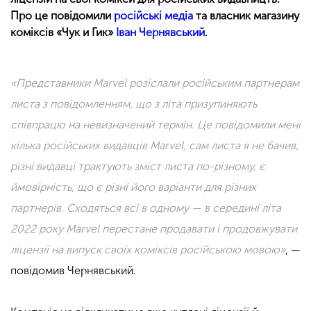
Про це повідомили
російські медіа
та власник магазину
коміксів «Чук и Гик»
Іван Чернявський
.
«Представники Marvel розіслали російським партнерам
листа з повідомленням, що з літа призупиняють
співпрацю на невизначений термін. Це повідомили мені
кілька російських видавців Marvel, сам листа я не бачив;
різні видавці трактують зміст листа по-різному, є
ймовірність, що є різні його варіанти для різних
партнерів. Сходяться всі в одному — в середині літа
2022 року Marvel перестане продавати і продовжувати
ліцензії на випуск своїх коміксів російською мовою»
, —
повідомив Чернявський.