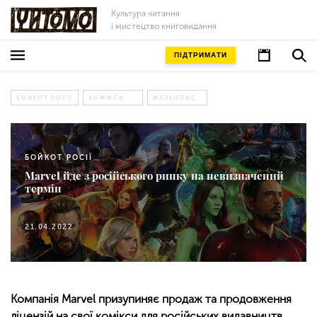
Культура читання
і мистецтво книговидання
ПІДТРИМАТИ
БОЙКОТ РОСІЇ
КОМІКСИ
МАЛЬОПИС
БОЙКОТ РОСІЇ
Marvel йде з російського ринку на невизначений
термін
21.04.2022
Компанія Marvel призупиняє продаж та продовження
ліцензій на свої комікси для російських видавництв.