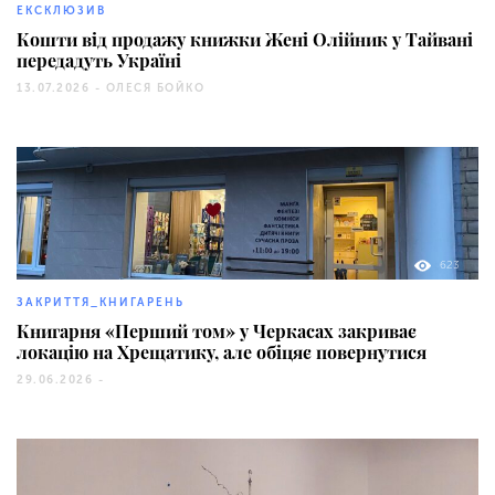
ЕКСКЛЮЗИВ
Кошти від продажу книжки Жені Олійник у Тайвані
передадуть Україні
13.07.2026 -
ОЛЕСЯ БОЙКО
623
ЗАКРИТТЯ_КНИГАРЕНЬ
Книгарня «Перший том» у Черкасах закриває
локацію на Хрещатику, але обіцяє повернутися
29.06.2026 -