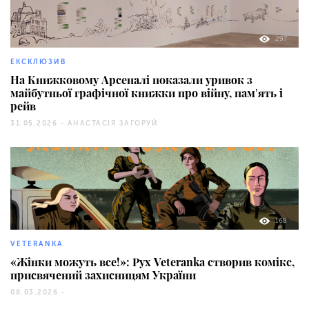
297
ЕКСКЛЮЗИВ
На Книжковому Арсеналі показали уривок з
майбутньої графічної книжки про війну, памʼять і
рейв
31.05.2026 -
АНАСТАСІЯ ЗАГОРУЙ
168
VETERANKA
«Жінки можуть все!»: Рух Veteranka створив комікс,
присвячений захисницям України
08.03.2026 -