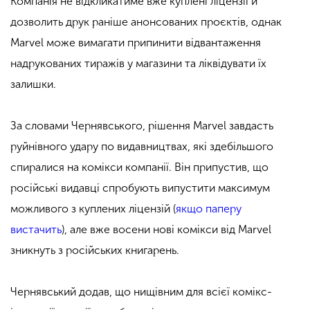
Компанія не відкликатиме вже куплені ліцензії й
дозволить друк раніше анонсованих проєктів, однак
Marvel може вимагати припинити відвантаження
надрукованих тиражів у магазини та ліквідувати їх
залишки.
За словами Чернявського, рішення Marvel завдасть
руйнівного удару по видавництвах, які здебільшого
спиралися на комікси компанії. Він припустив, що
російські видавці спробують випустити максимум
можливого з куплених ліцензій (
якщо паперу
вистачить
), але вже восени нові комікси від Marvel
зникнуть з російських книгарень.
Чернявський додав, що нищівним для всієї комікс-