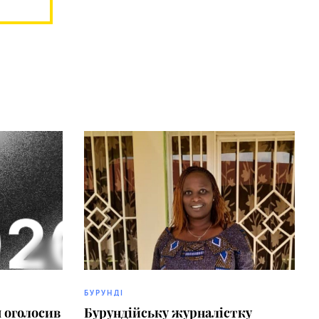
БУРУНДІ
 оголосив
Бурундійську журналістку