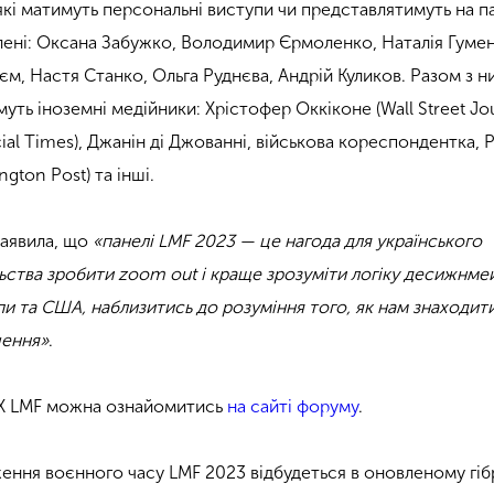
 які матимуть персональні виступи чи представлятимуть на 
явлені: Оксана Забужко, Володимир Єрмоленко, Наталія Гуме
єм, Настя Станко, Ольга Руднєва, Андрій Куликов. Разом з 
муть іноземні медійники: Хрістофер Оккіконе (Wall Street Jou
ial Times), Джанін ді Джованні, військова кореспондентка, Р
gton Post) та інші.
заявила, що
«панелі LMF 2023 — це нагода для українського
ьства зробити zoom out і краще зрозуміти логіку десижнмей
пи та США, наблизитись до розуміння того, як нам знаходит
шення»
.
Х LMF можна ознайомитись
на сайті форуму
.
ення воєнного часу LMF 2023 відбудеться в оновленому гі