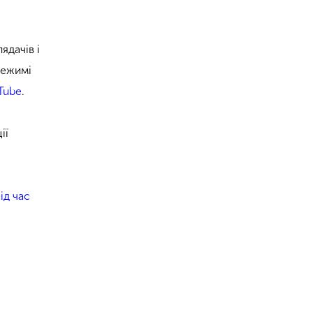
ядачів і
режимі
Tube
.
ії
ід час