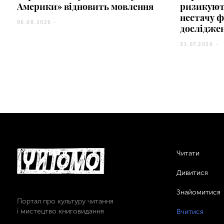
Америки» відновить мовлення
ризикуют
нестачу ф
06.08.2026 -
дослідже
31.07.2026 -
Читати
Дивитися
Знайомитися
Портал про культуру читання
і мистецтво книговидання
Вчитися