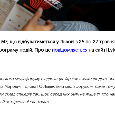
MF, що відбуватиметься у Львові з 25 по 27 травня
рограму подій. Про це
повідомляється
на сайті Lvi
івського медіафоруму є адвокація України в міжнародних пр
га Мирович, голова ГО Львівський медіафорум. —
Саме тому
и склад спікерів так, щоб серед них були не лише ті, хто на
а й помірковані скептики».