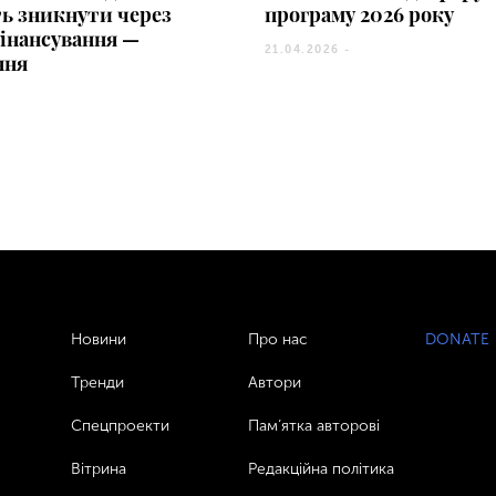
ь зникнути через
програму 2026 року
інансування —
21.04.2026 -
ння
Новини
Про нас
DONATE
Тренди
Автори
Спецпроекти
Пам’ятка авторові
Вітрина
Редакційна політика