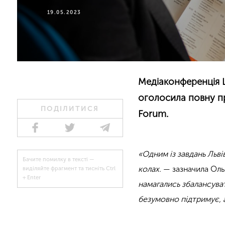
19.05.2023
Медіаконференція L
оголосила повну п
ПОДІЛИТИСЯ
Forum.
«Одним із завдань Льв
Бачите помилку в тексті —
колах.
— зазначила Оль
виділяйте фрагмент та тисніть Ctrl
+ Enter
намагались збалансуват
безумовно підтримує, 