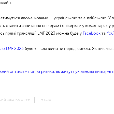
нлайн.
ватимуться двома мовами — українською та англійською. У гл
ть ставити запитання спікерам і спікеркам у коментарях у 
ись прямі трансляції LMF 2023 можна буде у
Facebook
та
You
ою LMF 2023
буде «Після війни чи перед війною. Як цивілізац
ний оптимізм попри ризики: як живуть українські книгарні п
ЬКИЙ МЕДІАФОРУМ
МЕДІА