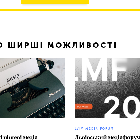
ТО ШИРШІ МОЖЛИВОСТІ
LVIV MEDIA FORUM
і нішеві медіа
Львівський медіафорум