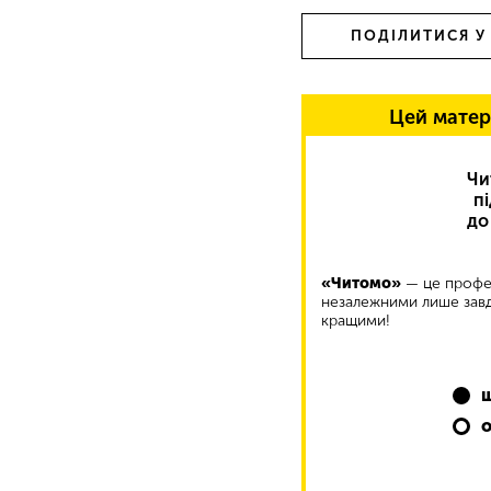
ПОДІЛИТИСЯ У
Цей матер
Чи
п
до
«Читомо»
— це профес
незалежними лише завд
кращими!