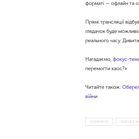
форматі — офлайн та о
Прямі трансляції відбу
глядачок буде можливіс
реального часу. Дивит
Нагадаємо,
фокус-тем
перемогти хаос?»
Читайте також:
Обереж
війни
НОВИНИ
ЛЬВІВС