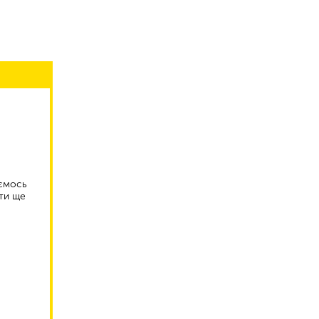
аємось
ти ще