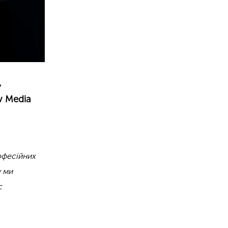
,
v Media
офесійних
 ми
с