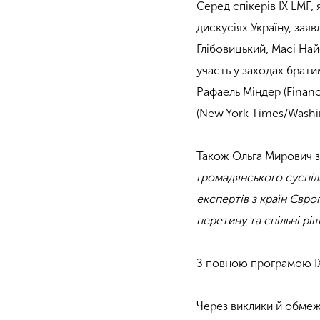
Серед спікерів ІХ LMF,
дискусіях Україну, за
Глібовицький, Масі Най
участь у заходах брати
Рафаель Міндер (Financ
(New York Times/Washin
Також Ольга Мирович 
громадянського суспіл
експертів з країн Євро
перетину та спільні рі
З повною програмою І
Через виклики й обмеж