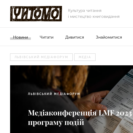
Культура читання
і мистецтво книговидання
Новини
Читати
Дивитися
Знайомитися
ЛЬВІВСЬКИЙ МЕДІАФОРУМ
МЕДІА
ЛЬВІВСЬКИЙ МЕДІАФОРУМ
Медіаконференція LMF 2023
програму подій