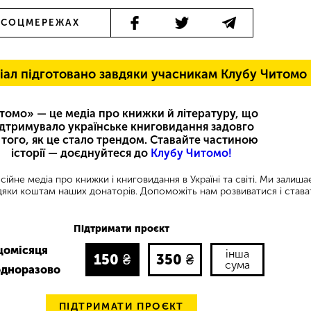
 СОЦМЕРЕЖАХ
іал підготовано завдяки учасникам Клубу Читомо
томо» — це медіа про книжки й літературу, що
ідтримувало українське книговидання задовго
 того, як це стало трендом. Ставайте частиною
історії — доєднуйтеся до
Клубу Читомо!
ійне медіа про книжки і книговидання в Україні та світі. Ми залиш
яки коштам наших донаторів. Допоможіть нам розвиватися і става
Підтримати проєкт
щомісяця
інша
150
₴
350
₴
сума
одноразово
ПІДТРИМАТИ ПРОЄКТ