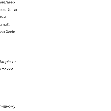
панельних
нюк, Євген
ними
rnal),
он Хавів
керів та
и точки
бридному